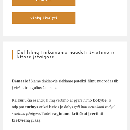
Dėl filmų tinkamumo naudoti švietimo ir
kitose įstaigose
Dėmesio!
Šiame tinklapyje siekiame pateikti filmų nuorodas tik
į viešus ir legalius šaltinius.
Kai kurių čia esančių filmų vertimo ar įgarsinimo
kokybė,
o
taip pat
turinys
ar kai kurios jo dalys
gali būti netinkami rodyti
švietimo įstaigose
. Todėl
raginame kritiškai įvertinti
kiekvieną įrašą.