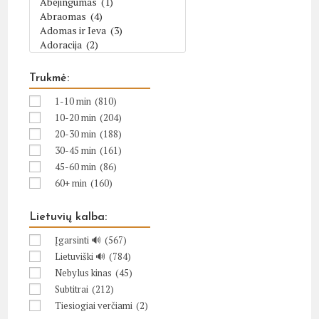
Trukmė:
1-10 min
(810)
10-20 min
(204)
20-30 min
(188)
30-45 min
(161)
45-60 min
(86)
60+ min
(160)
Lietuvių kalba:
Įgarsinti 🔊
(567)
Lietuviški 🔊
(784)
Nebylus kinas
(45)
Subtitrai
(212)
Tiesiogiai verčiami
(2)