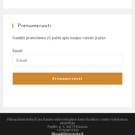
Prenumeruoti
Gaukite pranešimus el. paštu apie naujus vaizdo įrašus
Email
Filmai.kristoteka.lt yra Kauno arkivyskupijos katechetikos centro vykdomas
projektas
Papilio g. 5, 44275 Kaunas
+37060879703
filmai@kristoteka.lt