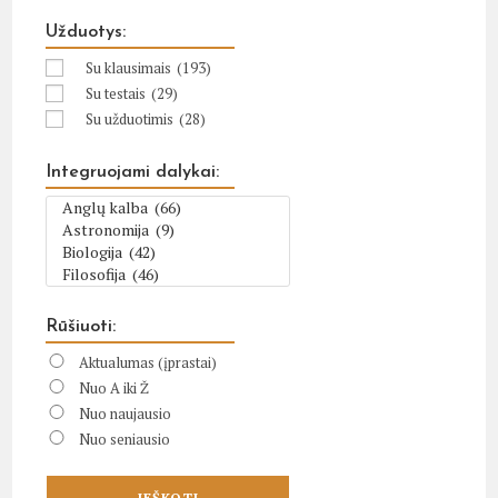
Užduotys:
Su klausimais
(193)
Su testais
(29)
Su užduotimis
(28)
Integruojami dalykai:
Rūšiuoti:
Aktualumas (įprastai)
Nuo A iki Ž
Nuo naujausio
Nuo seniausio