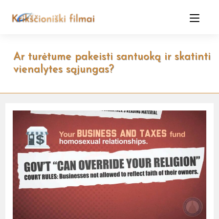
Skip
to
content
Ar turėtume pakeisti santuoką ir skatinti
vienalytes sąjungas?