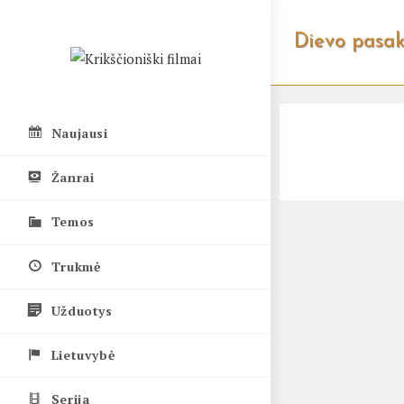
Skip
to
Dievo pasak
content
Naujausi
Žanrai
Temos
Trukmė
Užduotys
Lietuvybė
Serija