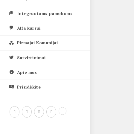
Integruotoms pamokoms
Alfa kursui
Pirmajai Komunijai
Sutvirtinimui
Apie mus
Prisidėkite