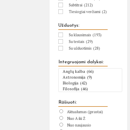
Subtitrai
(212)
Tiesiogiai verčiami
(2)
Užduotys:
Su klausimais
(193)
Su testais
(29)
Su užduotimis
(28)
Integruojami dalykai:
Rūšiuoti:
Aktualumas (įprastai)
Nuo A iki Ž
Nuo naujausio