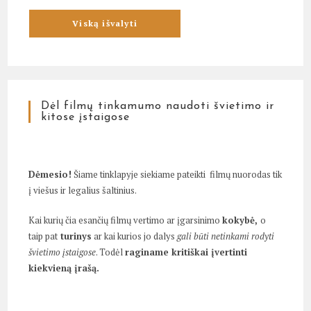
Dėl filmų tinkamumo naudoti švietimo ir
kitose įstaigose
Dėmesio!
Šiame tinklapyje siekiame pateikti filmų nuorodas tik
į viešus ir legalius šaltinius.
Kai kurių čia esančių filmų vertimo ar įgarsinimo
kokybė,
o
taip pat
turinys
ar kai kurios jo dalys
gali būti netinkami rodyti
švietimo įstaigose
. Todėl
raginame kritiškai įvertinti
kiekvieną įrašą.