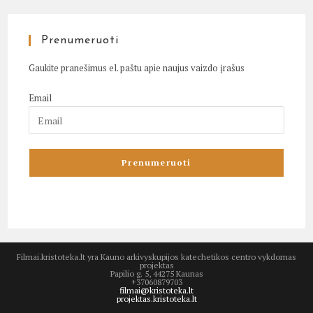
Prenumeruoti
Gaukite pranešimus el. paštu apie naujus vaizdo įrašus
Email
Filmai.kristoteka.lt yra Kauno arkivyskupijos katechetikos centro vykdomas
projektas
Papilio g. 5, 44275 Kaunas
+37060879703
filmai@kristoteka.lt
projektas.kristoteka.lt