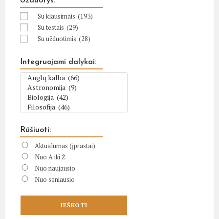
Užduotys:
Su klausimais
(193)
Su testais
(29)
Su užduotimis
(28)
Integruojami dalykai:
Rūšiuoti:
Aktualumas (įprastai)
Nuo A iki Ž
Nuo naujausio
Nuo seniausio