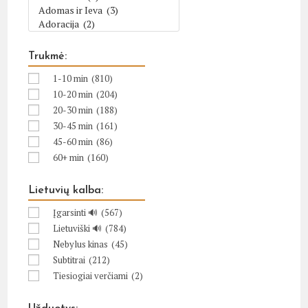
Trukmė:
1-10 min
(810)
10-20 min
(204)
20-30 min
(188)
30-45 min
(161)
45-60 min
(86)
60+ min
(160)
Lietuvių kalba:
Įgarsinti 🔊
(567)
Lietuviški 🔊
(784)
Nebylus kinas
(45)
Subtitrai
(212)
Tiesiogiai verčiami
(2)