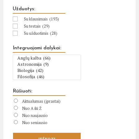
Užduotys:
Su klausimais
(193)
Su testais
(29)
Su užduotimis
(28)
Integruojami dalykai:
Rūšiuoti:
Aktualumas (įprastai)
Nuo A iki Ž
Nuo naujausio
Nuo seniausio