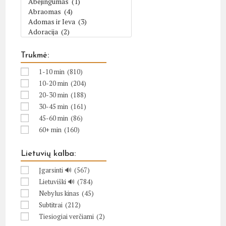
Trukmė:
1-10 min
(810)
10-20 min
(204)
20-30 min
(188)
30-45 min
(161)
45-60 min
(86)
60+ min
(160)
Lietuvių kalba:
Įgarsinti 🔊
(567)
Lietuviški 🔊
(784)
Nebylus kinas
(45)
Subtitrai
(212)
Tiesiogiai verčiami
(2)