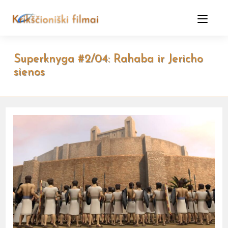
Skip
to
content
Superknyga #2/04: Rahaba ir Jericho
sienos