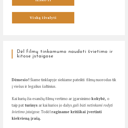
Dėl filmų tinkamumo naudoti švietimo ir
kitose įstaigose
Dėmesio!
Šiame tinklapyje siekiame pateikti filmų nuorodas tik
į viešus ir legalius šaltinius.
Kai kurių čia esančių filmų vertimo ar įgarsinimo
kokybė,
o
taip pat
turinys
ar kai kurios jo dalys
gali būti netinkami rodyti
švietimo įstaigose
. Todėl
raginame kritiškai įvertinti
kiekvieną įrašą.