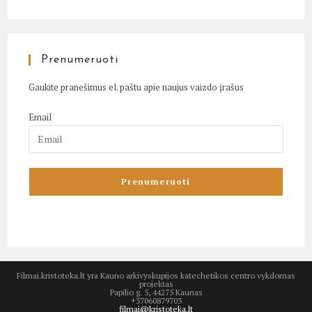
Prenumeruoti
Gaukite pranešimus el. paštu apie naujus vaizdo įrašus
Email
Filmai.kristoteka.lt yra Kauno arkivyskupijos katechetikos centro vykdomas
projektas
Papilio g. 5, 44275 Kaunas
+37060879703
filmai@kristoteka.lt