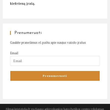
kiekvieną įrašą.
Prenumeruoti
Gaukite pranešimus el. paštu apie naujus vaizdo įrašus
Email
Filmai.kristoteka.lt yra Kauno arkivyskupijos katechetikos centro vykdomas