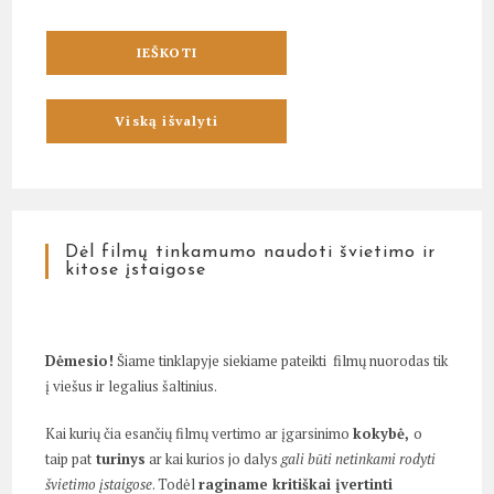
Dėl filmų tinkamumo naudoti švietimo ir
kitose įstaigose
Dėmesio!
Šiame tinklapyje siekiame pateikti filmų nuorodas tik
į viešus ir legalius šaltinius.
Kai kurių čia esančių filmų vertimo ar įgarsinimo
kokybė,
o
taip pat
turinys
ar kai kurios jo dalys
gali būti netinkami rodyti
švietimo įstaigose
. Todėl
raginame kritiškai įvertinti