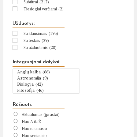
Subtitrai
(212)
Tiesiogiai verčiami
(2)
Užduotys:
Su klausimais
(193)
Su testais
(29)
Su užduotimis
(28)
Integruojami dalykai:
Rūšiuoti:
Aktualumas (įprastai)
Nuo A iki Ž
Nuo naujausio
Nuo seniausio