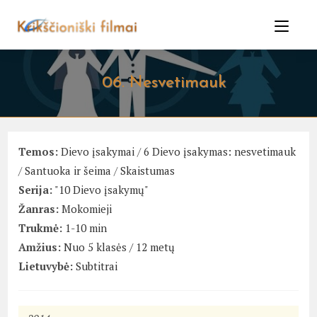
Skip
to
content
06. Nesvetimauk
Temos:
Dievo įsakymai
/
6 Dievo įsakymas: nesvetimauk
/
Santuoka ir šeima
/
Skaistumas
Serija:
"10 Dievo įsakymų"
Žanras:
Mokomieji
Trukmė:
1-10 min
Amžius:
Nuo 5 klasės / 12 metų
Lietuvybė:
Subtitrai