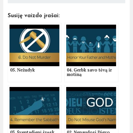
Susiję vaizdo įrašai:
05. Nežudyk
04. Gerbk savo tėvą ir
motiną
03. Šventadienį švęsk
02. Nenaudosi Dievo