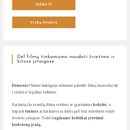
Dėl filmų tinkamumo naudoti švietimo ir
kitose įstaigose
Dėmesio!
Šiame tinklapyje siekiame pateikti filmų nuorodas tik
į viešus ir legalius šaltinius.
Kai kurių čia esančių filmų vertimo ar įgarsinimo
kokybė,
o
taip pat
turinys
ar kai kurios jo dalys
gali būti netinkami rodyti
švietimo įstaigose
. Todėl
raginame kritiškai įvertinti
kiekvieną įrašą.