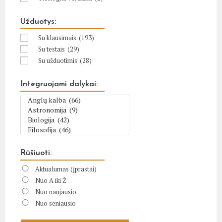
Užduotys:
Su klausimais
(193)
Su testais
(29)
Su užduotimis
(28)
Integruojami dalykai:
Rūšiuoti:
Aktualumas (įprastai)
Nuo A iki Ž
Nuo naujausio
Nuo seniausio