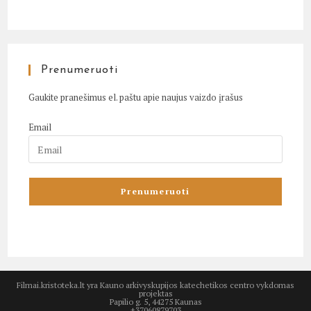
Prenumeruoti
Gaukite pranešimus el. paštu apie naujus vaizdo įrašus
Email
Filmai.kristoteka.lt yra Kauno arkivyskupijos katechetikos centro vykdomas
projektas
Papilio g. 5, 44275 Kaunas
+37060879703