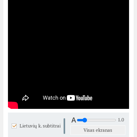
1.0
Lietuvių k. subtitrai
Visas ekranas