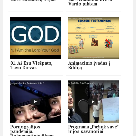
Vardo piktam
01. Aš Esu Viešpats,
Animacinis įvadas į
Tavo Dievas
Bibliją
Pornografijos
Programa „Pažink save”
pandemija.
ir jos savanoriai
Dokumentinis filmas