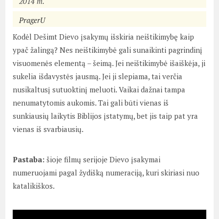
2014 m.
PragerU
Kodėl Dešimt Dievo įsakymų išskiria neištikimybę kaip
ypač žalingą? Nes neištikimybė gali sunaikinti pagrindinį
visuomenės elementą – šeimą. Jei neištikimybė išaiškėja, ji
sukelia išdavystės jausmą. Jei ji slepiama, tai verčia
nusikaltusį sutuoktinį meluoti. Vaikai dažnai tampa
nenumatytomis aukomis. Tai gali būti vienas iš
sunkiausių laikytis Biblijos įstatymų, bet jis taip pat yra
vienas iš svarbiausių.
Pastaba:
šioje filmų serijoje Dievo įsakymai
numeruojami pagal žydišką numeraciją, kuri skiriasi nuo
katalikiškos.