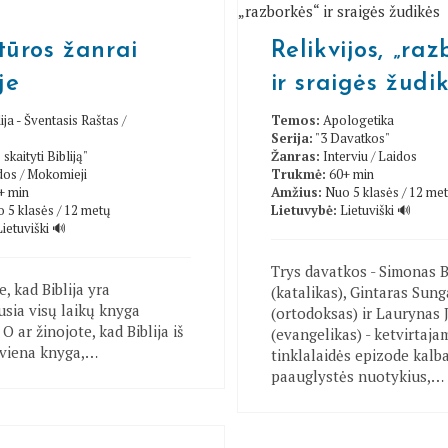
tūros žanrai
Relikvijos, „raz
oje
ir sraigės žudi
ija - Šventasis Raštas
/
Temos:
Apologetika
Serija:
"3 Davatkos"
 skaityti Bibliją"
Žanras:
Interviu
/
Laidos
dos
/
Mokomieji
Trukmė:
60+ min
+ min
Amžius:
Nuo 5 klasės / 12 me
 5 klasės / 12 metų
Lietuvybė:
Lietuviški 🔊
Lietuviški 🔊
Trys davatkos - Simonas 
e, kad Biblija yra
(katalikas), Gintaras Sung
usia visų laikų knyga
(ortodoksas) ir Laurynas 
O ar žinojote, kad Biblija iš
(evangelikas) - ketvirtaja
 viena knyga,…
tinklalaidės epizode kalba
paauglystės nuotykius,…