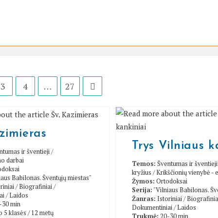
3
4
…
27
Go to the next page
zimieras
Trys Vilniaus k
ntumas ir šventieji
/
o darbai
Temos:
Šventumas ir šventieji
odoksai
kryžius
/
Krikščionių vienybė -
iaus Babilonas. Šventųjų miestas"
Žymos:
Ortodoksai
riniai
/
Biografiniai
/
Serija:
"Vilniaus Babilonas. Šv
ai
/
Laidos
Žanras:
Istoriniai
/
Biografinia
-30 min
Dokumentiniai
/
Laidos
 5 klasės / 12 metų
Trukmė:
20-30 min