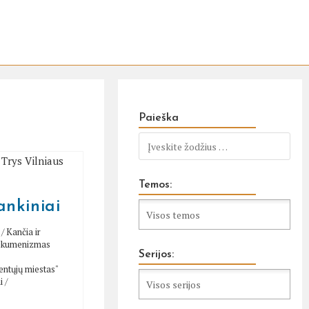
Paieška
Temos:
ankiniai
/
Kančia ir
 ekumenizmas
Serijos:
entųjų miestas"
i
/