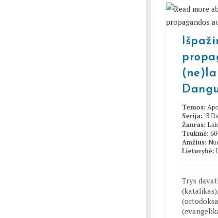
Išpažin
propa
(ne)la
Dangu
Temos:
Apo
Serija:
"3 D
Žanras:
Lai
Trukmė:
60
Amžius:
Nuo
Lietuvybė:
Trys davat
(katalikas)
(ortodoksa
(evangelika