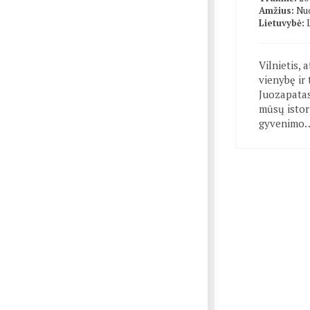
Amžius:
Nuo
Lietuvybė:
Vilnietis,
vienybę ir
Juozapatas
mūsų istori
gyvenimo