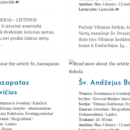
Lietuviški 🔊
Amžius:
Nuo 5 klasės / 12 me
Lietuvybė:
Lietuviški 🔊
MIERAS— LIETUVOS
ši istorinė asmenybė
Pačioje Vilniaus širdyje, š
ik dvidešimt šešerius metus,
Vartų esančioje Šv. Dvasio
u nei penkis šimtus metų
ilsisi trys Vilniaus kankin
i…
Jonas ir Eustachijus. Jų…
uozapatas
Šv. Andžejus B
ičius
Temos:
Šventumas ir šventieji
kryžius
/
Kova už tikėjimo laisv
ntumas ir šventieji
/
Kančia ir
Serija:
"Vilniaus Babilonas. Šv
kščionių vienybė - ekumenizmas
Žanras:
Istoriniai
/
Biografinia
iaus Babilonas. Šventųjų miestas"
Dokumentiniai
/
Laidos
riniai
/
Biografiniai
/
Trukmė:
20-30 min
ai
/
Laidos
Amžius:
Nuo 5 klasės / 12 me
-30 min