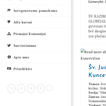
Lietuvybė:
Integruotoms pamokoms
ŠV. KAZI
GLOBĖJAS, 
Alfa kursui
gyvenusi t
bet daugia
Pirmajai Komunijai
yra plačia
Sutvirtinimui
Apie mus
Šv. J
Prisidėkite
Kuncev
Temos:
Šve
kryžius
/
Kri
Serija:
"Viln
Žanras:
Isto
Dokumentini
Trukmė:
20