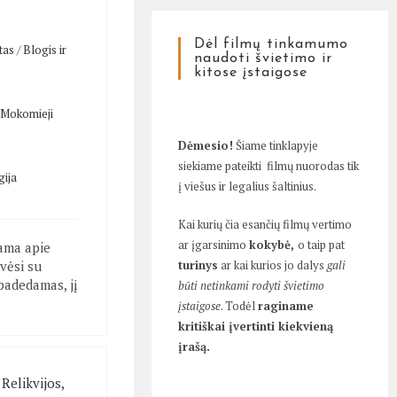
Dėl filmų tinkamumo
tas
/
Blogis ir
naudoti švietimo ir
kitose įstaigose
Mokomieji
Dėmesio!
Šiame tinklapyje
siekiame pateikti filmų nuorodas tik
gija
į viešus ir legalius šaltinius.
Kai kurių čia esančių filmų vertimo
ar įgarsinimo
kokybė,
o taip pat
ama apie
ovėsi su
turinys
ar kai kurios jo dalys
gali
 padedamas, jį
būti netinkami rodyti švietimo
įstaigose
. Todėl
raginame
kritiškai įvertinti kiekvieną
įrašą.