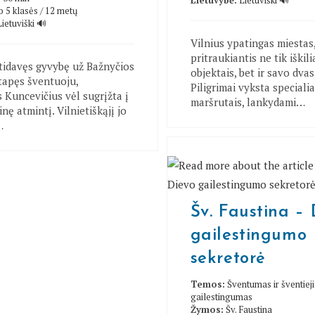
Lietuvybė:
Lietuviški 🔊
 5 klasės / 12 metų
Lietuviški 🔊
Vilnius ypatingas miestas,
pritraukiantis ne tik iškil
 atidavęs gyvybę už Bažnyčios
objektais, bet ir savo dva
 tapęs šventuoju,
Piligrimai vyksta specialia
 Kuncevičius vėl sugrįžta į
maršrutais, lankydami…
nę atmintį. Vilnietiškąjį jo
…
Šv. Faustina – 
gailestingumo
sekretorė
Temos:
Šventumas ir šventieji
gailestingumas
Žymos:
Šv. Faustina