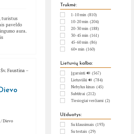
Trukmė:
1-10 min
(810)
 turistus
10-20 min
(204)
iais paveldo
20-30 min
(188)
singumo aura.
30-45 min
(161)
is
45-60 min
(86)
60+ min
(160)
Lietuvių kalba:
Įgarsinti 🔊
(567)
Lietuviški 🔊
(784)
Nebylus kinas
(45)
Dievo
Subtitrai
(212)
Tiesiogiai verčiami
(2)
Užduotys:
/
Dievo
Su klausimais
(193)
Su testais
(29)