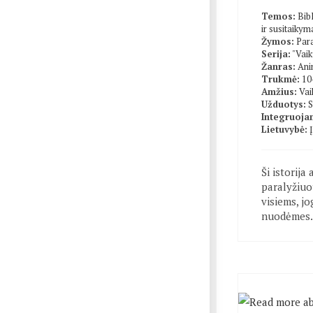
Temos:
Bibl
ir susitaikym
Žymos:
Par
Serija:
"Vai
Žanras:
Ani
Trukmė:
10
Amžius:
Vai
Užduotys:
S
Integruojam
Lietuvybė:
Ši istorija
paralyžiuo
visiems, jog
nuodėmes.