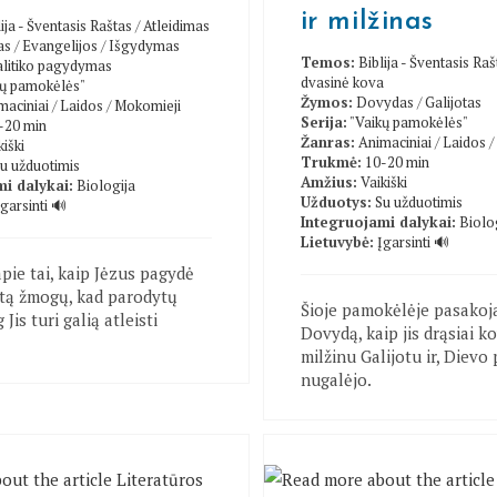
ir milžinas
ija - Šventasis Raštas
/
Atleidimas
as
/
Evangelijos
/
Išgydymas
Temos:
Biblija - Šventasis Raš
alitiko pagydymas
dvasinė kova
kų pamokėlės"
Žymos:
Dovydas
/
Galijotas
maciniai
/
Laidos
/
Mokomieji
Serija:
"Vaikų pamokėlės"
-20 min
Žanras:
Animaciniai
/
Laidos
/
kiški
Trukmė:
10-20 min
u užduotimis
Amžius:
Vaikiški
i dalykai:
Biologija
Užduotys:
Su užduotimis
Įgarsinti 🔊
Integruojami dalykai:
Biolo
Lietuvybė:
Įgarsinti 🔊
 apie tai, kaip Jėzus pagydė
tą žmogų, kad parodytų
Šioje pamokėlėje pasakoj
 Jis turi galią atleisti
Dovydą, kaip jis drąsiai k
milžinu Galijotu ir, Dievo
nugalėjo.