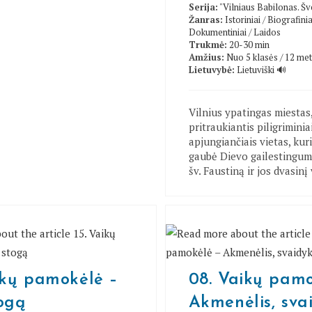
Serija:
"Vilniaus Babilonas. Šv
Žanras:
Istoriniai
/
Biografinia
Dokumentiniai
/
Laidos
Trukmė:
20-30 min
Amžius:
Nuo 5 klasės / 12 me
Lietuvybė:
Lietuviški 🔊
Vilnius ypatingas miestas
pritraukiantis piligriminiai
apjungiančiais vietas, kur
gaubė Dievo gailestingum
šv. Faustiną ir jos dvasin
ikų pamokėlė –
08. Vaikų pamo
ogą
Akmenėlis, sva