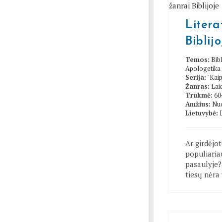
Litera
Biblij
Temos:
Bibl
Apologetika
Serija:
"Kaip
Žanras:
Lai
Trukmė:
60
Amžius:
Nuo
Lietuvybė:
Ar girdėjot
populiaria
pasaulyje? 
tiesų nėra