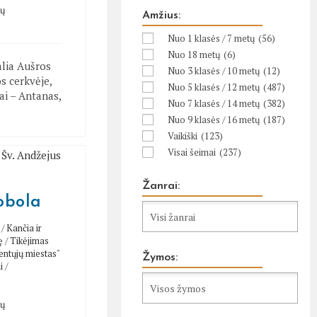
tų
Amžius:
Nuo 1 klasės / 7 metų
(56)
Nuo 18 metų
(6)
alia Aušros
Nuo 3 klasės / 10 metų
(12)
s cerkvėje,
Nuo 5 klasės / 12 metų
(487)
iai – Antanas,
Nuo 7 klasės / 14 metų
(382)
Nuo 9 klasės / 16 metų
(187)
Vaikiški
(123)
Visai šeimai
(237)
Žanrai:
obola
/
Kančia ir
ę
/
Tikėjimas
entųjų miestas"
Žymos:
i
/
tų