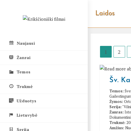
Skip
to
Laidos
content
Naujausi
1
2
Žanrai
Temos
Šv. Ka
Trukmė
Temos:
Šve
Gailestingum
Užduotys
Žymos:
Ort
Serija:
"Viln
Žanras:
Isto
Lietuvybė
Dokumentini
Trukmė:
20
Amžius:
Nuo
Serija