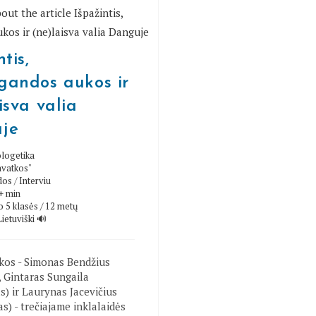
tis,
gandos aukos ir
isva valia
je
logetika
avatkos"
dos
/
Interviu
+ min
 5 klasės / 12 metų
Lietuviški 🔊
kos - Simonas Bendžius
, Gintaras Sungaila
s) ir Laurynas Jacevičius
s) - trečiajame inklalaidės