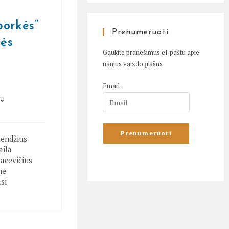
borkės“
Prenumeruoti
kės
Gaukite pranešimus el. paštu apie
naujus vaizdo įrašus
Email
tų
Bendžius
aila
Jacevičius
me
si