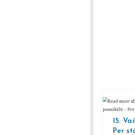
15. Va
Per st