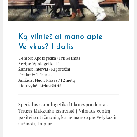
Ką vilniečiai mano apie
Velykas? I dalis
Temos:
Apologetika
/
Prisikėlimas
Serija:
"Apologetika.lt"
Žanras:
Interviu
/
Reportažai
Trukmė:
1-10 min
Amžius:
Nuo 5 klasės / 12 metų
Lietuvybė:
Lietuviški 🔊
Specialusis apologetika.lt korespondentas
Triušis Makzuikis išsirengė į Vilniaus centrą
pasiteirauti žmonių, ką jie mano apie Velykas ir
sužinoti, kaip jie…