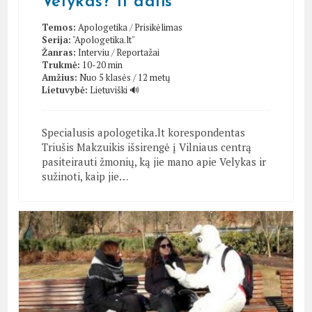
Velykas? II dalis
Temos:
Apologetika
/
Prisikėlimas
Serija:
"Apologetika.lt"
Žanras:
Interviu
/
Reportažai
Trukmė:
10-20 min
Amžius:
Nuo 5 klasės / 12 metų
Lietuvybė:
Lietuviški 🔊
Specialusis apologetika.lt korespondentas
Triušis Makzuikis išsirengė į Vilniaus centrą
pasiteirauti žmonių, ką jie mano apie Velykas ir
sužinoti, kaip jie…