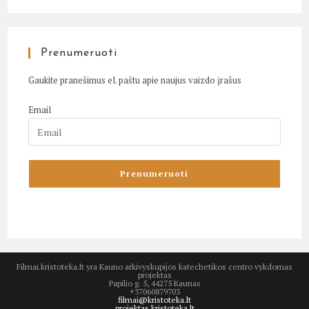
Prenumeruoti
Gaukite pranešimus el. paštu apie naujus vaizdo įrašus
Email
Filmai.kristoteka.lt yra Kauno arkivyskupijos katechetikos centro vykdomas
projektas
Papilio g. 5, 44275 Kaunas
+37060879703
filmai@kristoteka.lt
projektas.kristoteka.lt