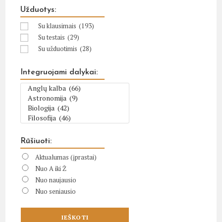
Užduotys:
Su klausimais
(193)
Su testais
(29)
Su užduotimis
(28)
Integruojami dalykai:
Rūšiuoti:
Aktualumas (įprastai)
Nuo A iki Ž
Nuo naujausio
Nuo seniausio