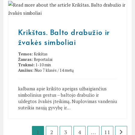
Krikštas. Balto drabužio ir
žvakės simboliai
Temos:
Krikštas
Žanras:
Reportažai
Trukmė:
1-10 min
Amžius:
Nuo 7 klasės / 14 metų
kalbama apie krikšto apeigas užbaigiančius
simbolinius gestus – baltojo drabužio ir
uždegtos žvakės įteikimą. Nuplovimas vandeniu
suteikia naują gyvybę ir…
1
2
3
4
…
11
Go to t