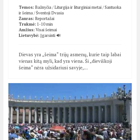
Temos:
Bažnyčia
/
Liturgija ir liturginiai metai
/
Santuoka
ir šeima
/
Šventoji Dvasia
Žanras:
Reportažai
Trukmė:
1-10 min
Amžius:
Visai šeimai
Lietuvybė:
Įgarsinti 🔊
Dievas yra „šeima“ trijų asmenų, kurie taip labai
vienas kitą myli, kad yra viena. Ši „dieviškoji
šeima“ nėra užsidariusi savyje,…