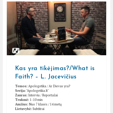
Kas yra tikėjimas?/What is
Faith? – L. Jacevičius
Temos:
Apologetika
/
Ar Dievas yra?
Serija:
"Apologetika.lt"
Žanras:
Interviu
/
Reportažai
Trukmė:
1-10 min
Amžius:
Nuo 7 klasės / 14 metų
Lietuvybė:
Subtitrai