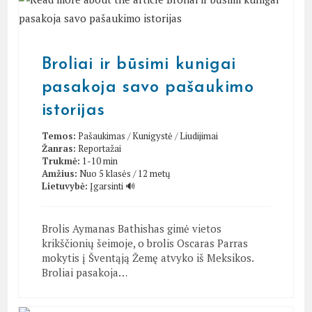
Broliai ir būsimi kunigai
pasakoja savo pašaukimo
istorijas
Temos:
Pašaukimas
/
Kunigystė
/
Liudijimai
Žanras:
Reportažai
Trukmė:
1-10 min
Amžius:
Nuo 5 klasės / 12 metų
Lietuvybė:
Įgarsinti 🔊
Brolis Aymanas Bathishas gimė vietos
krikščionių šeimoje, o brolis Oscaras Parras
mokytis į Šventąją Žemę atvyko iš Meksikos.
Broliai pasakoja…