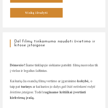
Dėl filmų tinkamumo naudoti švietimo ir
kitose įstaigose
Dėmesio!
Šiame tinklapyje siekiame pateikti filmų nuorodas tik
į viešus ir legalius šaltinius.
Kai kurių čia esančių filmų vertimo ar įgarsinimo
kokybė,
o
taip pat
turinys
ar kai kurios jo dalys
gali būti netinkami rodyti
švietimo įstaigose
. Todėl
raginame kritiškai įvertinti
kiekvieną įrašą.