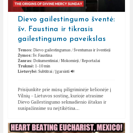
Dievo gailestingumo šventė:
šv. Faustina ir tikrasis
gailestingumo paveikslas
Temos:
Dievo gailestingumas
/
Šventumas ir šventieji
Žymos:
Šv. Faustina
Žanras:
Dokumentiniai
/
Mokomieji
/
Reportažai
Trukmė:
1-10 min
Lietuvybė:
Subtitrai
/
Įgarsinti 🔊
Prisijunkite prie mūsų piligriminėje kelionėje į
Vilnių – Lietuvos sostinę, kurioje atrasime
Dievo Gailestingumo sekmadienio ištakas ir
susipažinsime su neįtikėtina…