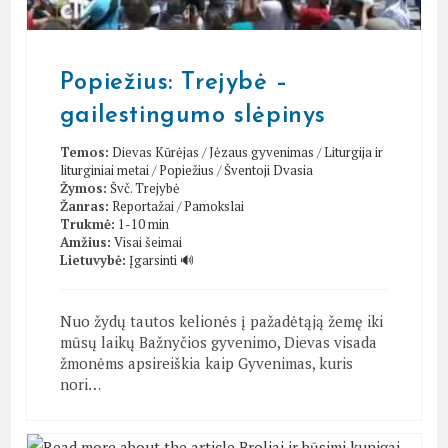
Popiežius: Trejybė –
gailestingumo slėpinys
Temos:
Dievas Kūrėjas
/
Jėzaus gyvenimas
/
Liturgija ir
liturginiai metai
/
Popiežius
/
Šventoji Dvasia
Žymos:
Švč. Trejybė
Žanras:
Reportažai
/
Pamokslai
Trukmė:
1-10 min
Amžius:
Visai šeimai
Lietuvybė:
Įgarsinti 🔊
Nuo žydų tautos kelionės į pažadėtąją žemę iki
mūsų laikų Bažnyčios gyvenimo, Dievas visada
žmonėms apsireiškia kaip Gyvenimas, kuris
nori…