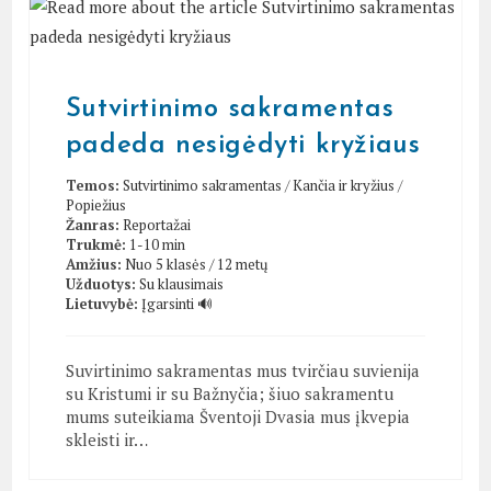
Sutvirtinimo sakramentas
padeda nesigėdyti kryžiaus
Temos:
Sutvirtinimo sakramentas
/
Kančia ir kryžius
/
Popiežius
Žanras:
Reportažai
Trukmė:
1-10 min
Amžius:
Nuo 5 klasės / 12 metų
Užduotys:
Su klausimais
Lietuvybė:
Įgarsinti 🔊
Suvirtinimo sakramentas mus tvirčiau suvienija
su Kristumi ir su Bažnyčia; šiuo sakramentu
mums suteikiama Šventoji Dvasia mus įkvepia
skleisti ir…