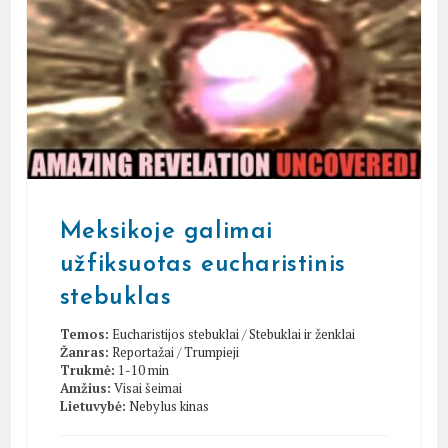
Meksikoje galimai
užfiksuotas eucharistinis
stebuklas
Temos:
Eucharistijos stebuklai
/
Stebuklai ir ženklai
Žanras:
Reportažai
/
Trumpieji
Trukmė:
1-10 min
Amžius:
Visai šeimai
Lietuvybė:
Nebylus kinas