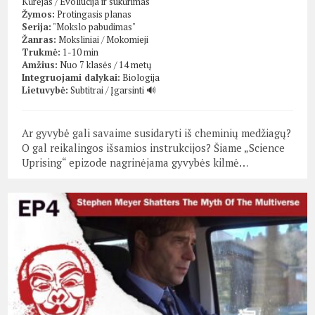
Kūrėjas
/
Evoliucija ir sukūrimas
Žymos:
Protingasis planas
Serija:
"Mokslo pabudimas"
Žanras:
Moksliniai
/
Mokomieji
Trukmė:
1-10 min
Amžius:
Nuo 7 klasės / 14 metų
Integruojami dalykai:
Biologija
Lietuvybė:
Subtitrai
/
Įgarsinti 🔊
Ar gyvybė gali savaime susidaryti iš cheminių medžiagų?
O gal reikalingos išsamios instrukcijos? Šiame „Science
Uprising“ epizode nagrinėjama gyvybės kilmė…