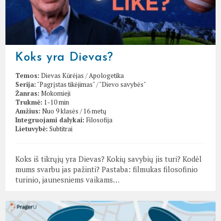
Koks yra Dievas?
Temos:
Dievas Kūrėjas
/
Apologetika
Serija:
"Pagrįstas tikėjimas"
/
"Dievo savybės"
Žanras:
Mokomieji
Trukmė:
1-10 min
Amžius:
Nuo 9 klasės / 16 metų
Integruojami dalykai:
Filosofija
Lietuvybė:
Subtitrai
Koks iš tikrųjų yra Dievas? Kokių savybių jis turi? Kodėl
mums svarbu jas pažinti? Pastaba: filmukas filosofinio
turinio, jaunesniems vaikams…