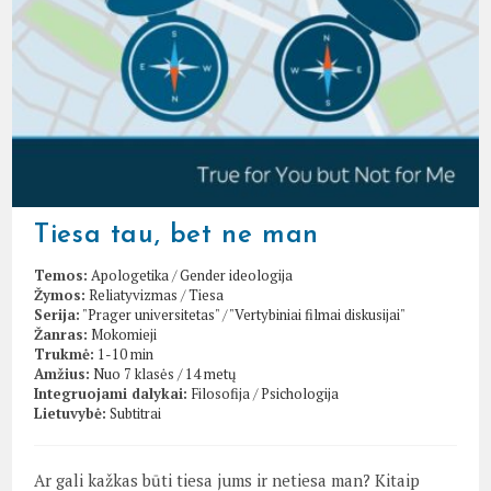
Tiesa tau, bet ne man
Temos:
Apologetika
/
Gender ideologija
Žymos:
Reliatyvizmas
/
Tiesa
Serija:
"Prager universitetas"
/
"Vertybiniai filmai diskusijai"
Žanras:
Mokomieji
Trukmė:
1-10 min
Amžius:
Nuo 7 klasės / 14 metų
Integruojami dalykai:
Filosofija
/
Psichologija
Lietuvybė:
Subtitrai
Ar gali kažkas būti tiesa jums ir netiesa man? Kitaip