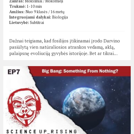
Žanras:
Moksliniai
/
Mokomieji
Trukmė:
1-10 min
Amžius:
Nuo 9 klasės / 16 metų
Integruojami dalykai:
Biologija
Lietuvybė:
Subtitrai
Dažnai teigiama, kad fosilijos įtikinamai įrodo Darvino
pasiūlytą vien natūraliosios atrankos vedamą, aklą,
palaipsnę evoliuciją gyvybės istorijoje. Bet ar tikrai…