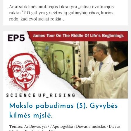
Ar atsitiktinės mutacijos tikrai yra „mūsų evoliucijos
raktas“? O gal yra griežtos jų galimybių ribos, kurios
rodo, kad evoliucijai reikia…
Mokslo pabudimas (5). Gyvybės
kilmės mįslė.
Temos:
Ar Dievas yra?
/
Apologetika
/
Dievas ir mokslas
/
Dievas