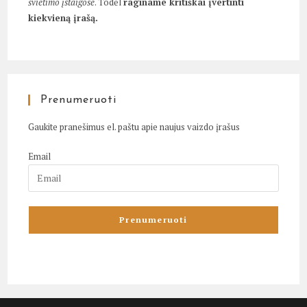
švietimo įstaigose
. Todėl
raginame kritiškai įvertinti
kiekvieną įrašą.
Prenumeruoti
Gaukite pranešimus el. paštu apie naujus vaizdo įrašus
Email