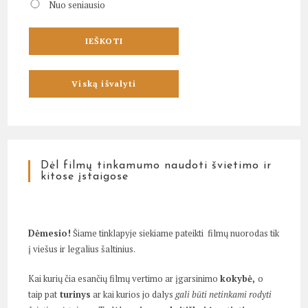
Nuo seniausio
Dėl filmų tinkamumo naudoti švietimo ir
kitose įstaigose
Dėmesio!
Šiame tinklapyje siekiame pateikti filmų nuorodas tik
į viešus ir legalius šaltinius.
Kai kurių čia esančių filmų vertimo ar įgarsinimo
kokybė,
o
taip pat
turinys
ar kai kurios jo dalys
gali būti netinkami rodyti