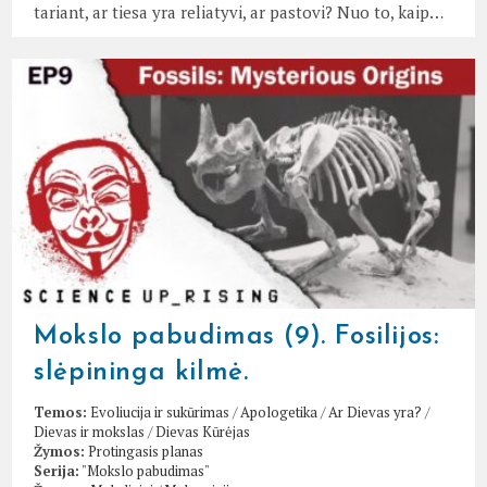
tariant, ar tiesa yra reliatyvi, ar pastovi? Nuo to, kaip…
Mokslo pabudimas (9). Fosilijos:
slėpininga kilmė.
Temos:
Evoliucija ir sukūrimas
/
Apologetika
/
Ar Dievas yra?
/
Dievas ir mokslas
/
Dievas Kūrėjas
Žymos:
Protingasis planas
Serija:
"Mokslo pabudimas"