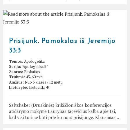
Prisijunk. Pamokslas iš Jeremijo
33:3
Temos:
Apologetika
Serija:
"Apologetika.lt"
Žanras:
Paskaitos
Trukmė:
45-60 min
Amžius:
Nuo 5 klasės / 12 metų
Lietuvybė:
Lietuviški 🔊
Saltshaker (Druskinės) krikščioniškos konferencijos
atidarymo mokyme Laurynas Jacevičius kalba apie tai,
kad visi turime būti prie ko nors prisijungę. Klausimas,…