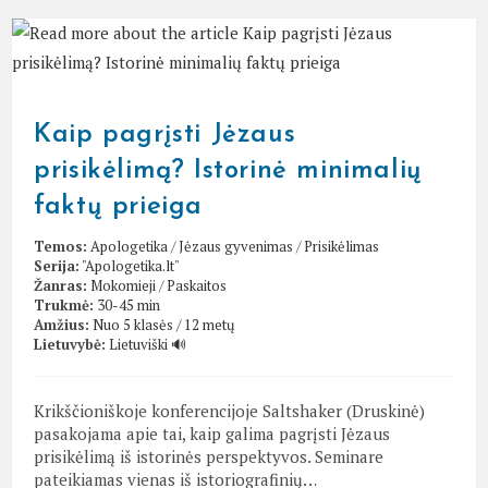
Kaip pagrįsti Jėzaus
prisikėlimą? Istorinė minimalių
faktų prieiga
Temos:
Apologetika
/
Jėzaus gyvenimas
/
Prisikėlimas
Serija:
"Apologetika.lt"
Žanras:
Mokomieji
/
Paskaitos
Trukmė:
30-45 min
Amžius:
Nuo 5 klasės / 12 metų
Lietuvybė:
Lietuviški 🔊
Krikščioniškoje konferencijoje Saltshaker (Druskinė)
pasakojama apie tai, kaip galima pagrįsti Jėzaus
prisikėlimą iš istorinės perspektyvos. Seminare
pateikiamas vienas iš istoriografinių…