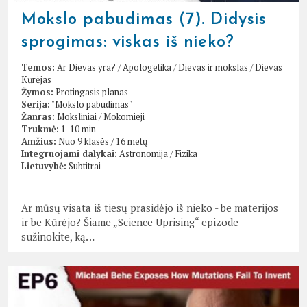
Mokslo pabudimas (7). Didysis
sprogimas: viskas iš nieko?
Temos:
Ar Dievas yra?
/
Apologetika
/
Dievas ir mokslas
/
Dievas
Kūrėjas
Žymos:
Protingasis planas
Serija:
"Mokslo pabudimas"
Žanras:
Moksliniai
/
Mokomieji
Trukmė:
1-10 min
Amžius:
Nuo 9 klasės / 16 metų
Integruojami dalykai:
Astronomija
/
Fizika
Lietuvybė:
Subtitrai
Ar mūsų visata iš tiesų prasidėjo iš nieko - be materijos
ir be Kūrėjo? Šiame „Science Uprising“ epizode
sužinokite, ką…