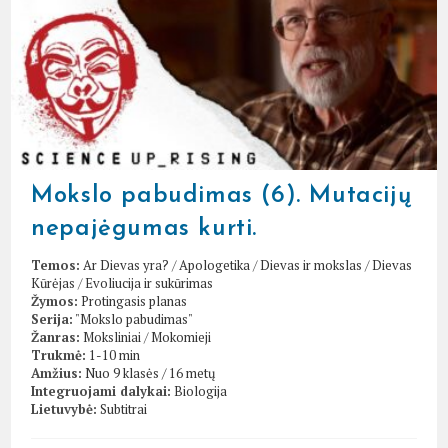
Mokslo pabudimas (6). Mutacijų
nepajėgumas kurti.
Temos:
Ar Dievas yra?
/
Apologetika
/
Dievas ir mokslas
/
Dievas
Kūrėjas
/
Evoliucija ir sukūrimas
Žymos:
Protingasis planas
Serija:
"Mokslo pabudimas"
Žanras:
Moksliniai
/
Mokomieji
Trukmė:
1-10 min
Amžius:
Nuo 9 klasės / 16 metų
Integruojami dalykai:
Biologija
Lietuvybė:
Subtitrai