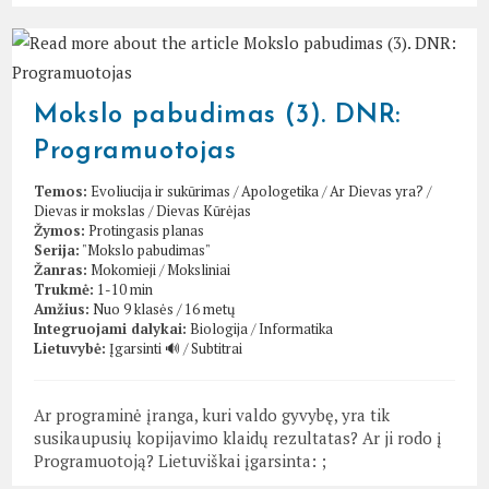
Mokslo pabudimas (3). DNR:
Programuotojas
Temos:
Evoliucija ir sukūrimas
/
Apologetika
/
Ar Dievas yra?
/
Dievas ir mokslas
/
Dievas Kūrėjas
Žymos:
Protingasis planas
Serija:
"Mokslo pabudimas"
Žanras:
Mokomieji
/
Moksliniai
Trukmė:
1-10 min
Amžius:
Nuo 9 klasės / 16 metų
Integruojami dalykai:
Biologija
/
Informatika
Lietuvybė:
Įgarsinti 🔊
/
Subtitrai
Ar programinė įranga, kuri valdo gyvybę, yra tik
susikaupusių kopijavimo klaidų rezultatas? Ar ji rodo į
Programuotoją? Lietuviškai įgarsinta: ;