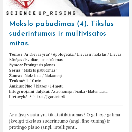
Mokslo pabudimas (4). Tikslus
suderintumas ir multivisatos
mitas.
Temos:
Ar Dievas yra?
/
Apologetika
/
Dievas ir mokslas
/
Dievas
Kūrėjas
/
Evoliucija ir sukūrimas
Žymos:
Protingasis planas
Serija:
"Mokslo pabudimas"
Žanras:
Moksliniai
/
Mokomieji
Trukmė:
1-10 min
Amžius:
Nuo 7 klasės / 14 metų
Integruojami dalykai:
Astronomija
/
Fizika
/
Matematika
Lietuvybė:
Subtitrai
/
Įgarsinti 🔊
Ar mūsų visata yra tik atsitiktinumas? O gal joje galima
įžvelgti tikslaus suderintumo (angl. fine-tuning) ir
protingo plano (angl. intelligent…