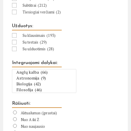
Subtitrai
(212)
Tiesiogiai verčiami
(2)
Užduotys:
Su klausimais
(193)
Su testais
(29)
Su užduotimis
(28)
Integruojami dalykai:
Rūšiuoti:
Aktualumas (įprastai)
Nuo A iki Ž
Nuo naujausio