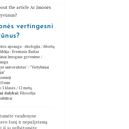
nės vertingesni
vūnus?
tos apsauga - ekologija
/
Abortų
Biblija - Šventasis Raštas
ūnai žmogaus gyvenime
/
sauga
er universitetas"
/
"Vertybiniai
jai"
omieji
10 min
 5 klasės / 12 metų
i dalykai:
Filosofija
Subtitrai
ytumėte vandenyne
savo šunį ir nepažįstamą
į iš jų gelbėtumėte