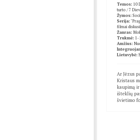
Temos:
10 
turto
/
7 Die
Žymos:
Soc
Serija:
"Prag
filmai diskusi
Žanras:
Mok
Trukmė:
1-
Amžius:
Nuo
Integruojam
Lietuvybė:
Ar Jėzus p
Kristaus m
kaupimą ir
išteklių p
švietimo 