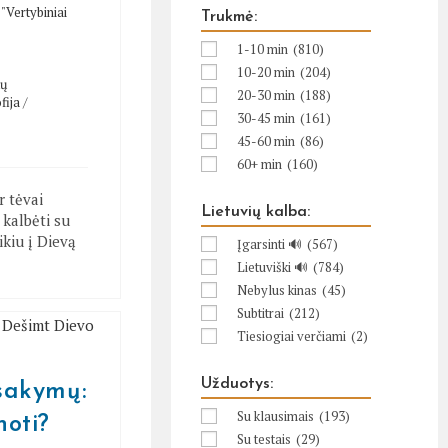
/
"Vertybiniai
Trukmė:
1-10 min
(810)
10-20 min
(204)
tų
20-30 min
(188)
fija
/
30-45 min
(161)
45-60 min
(86)
60+ min
(160)
 tėvai
Lietuvių kalba:
 kalbėti su
ikiu į Dievą
Įgarsinti 🔊
(567)
Lietuviški 🔊
(784)
Nebylus kinas
(45)
Subtitrai
(212)
Tiesiogiai verčiami
(2)
Užduotys:
sakymų:
Su klausimais
(193)
noti?
Su testais
(29)