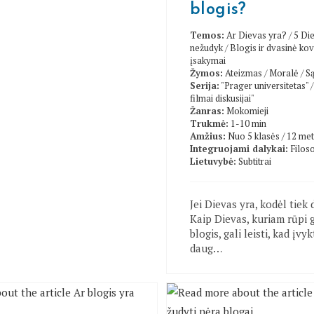
blogis?
Temos:
Ar Dievas yra?
/
5 Di
nežudyk
/
Blogis ir dvasinė ko
įsakymai
Žymos:
Ateizmas
/
Moralė
/
Są
Serija:
"Prager universitetas"
filmai diskusijai"
Žanras:
Mokomieji
Trukmė:
1-10 min
Amžius:
Nuo 5 klasės / 12 me
Integruojami dalykai:
Filoso
Lietuvybė:
Subtitrai
Jei Dievas yra, kodėl tiek
Kaip Dievas, kuriam rūpi g
blogis, gali leisti, kad įvyk
daug…