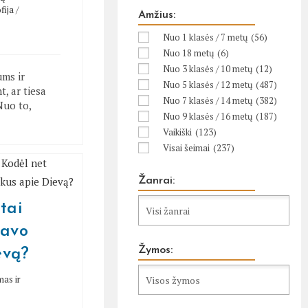
fija
/
Amžius:
Nuo 1 klasės / 7 metų
(56)
Nuo 18 metų
(6)
Nuo 3 klasės / 10 metų
(12)
ums ir
Nuo 5 klasės / 12 metų
(487)
t, ar tiesa
Nuo 7 klasės / 14 metų
(382)
Nuo to,
Nuo 9 klasės / 16 metų
(187)
Vaikiški
(123)
Visai šeimai
(237)
Žanrai:
tai
savo
Žymos:
evą?
as ir