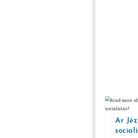
Ar Jė
social