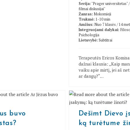
Serija:
"Prager universitetas"
filmai diskusijai"
Žanras:
Mokomieji
Trukmė:
1-10 min
Amžius:
Nuo 7 klasės / 14 me
Integruojami dalykai:
Filoso
Psichologija
Lietuvybė:
Subtitrai
Terapeutės Ericos Komisar
dažnai klausia: „Kaip man
vaiku apie mirtį, jei aš net
ar dangų?“…
zus buvo
Dešimt Dievo į
istas?
ką turėtume ži