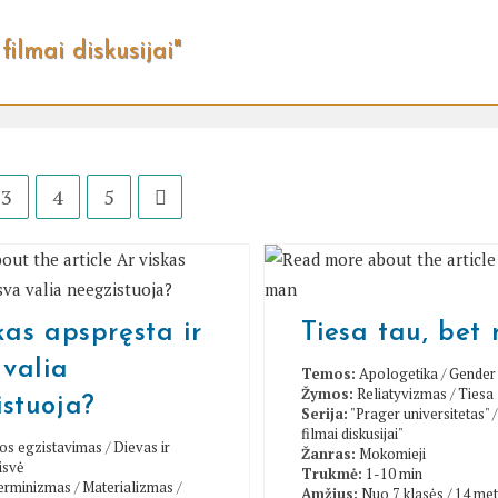
filmai diskusijai"
3
4
5
Go to the next page
kas apspręsta ir
Tiesa tau, bet
 valia
Temos:
Apologetika
/
Gender 
Žymos:
Reliatyvizmas
/
Tiesa
stuoja?
Serija:
"Prager universitetas"
filmai diskusijai"
los egzistavimas
/
Dievas ir
Žanras:
Mokomieji
isvė
Trukmė:
1-10 min
erminizmas
/
Materializmas
/
Amžius:
Nuo 7 klasės / 14 me