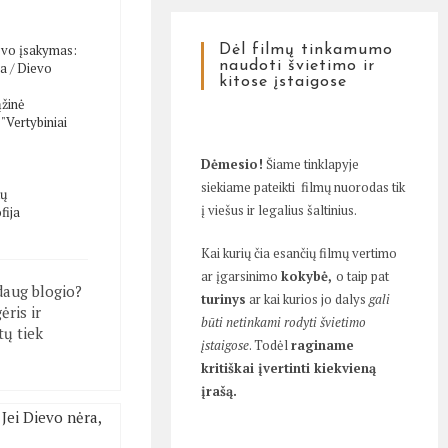
evo įsakymas:
Dėl filmų tinkamumo
naudoti švietimo ir
va
/
Dievo
kitose įstaigose
žinė
/
"Vertybiniai
Dėmesio!
Šiame tinklapyje
siekiame pateikti filmų nuorodas tik
tų
į viešus ir legalius šaltinius.
fija
Kai kurių čia esančių filmų vertimo
ar įgarsinimo
kokybė,
o taip pat
 daug blogio?
turinys
ar kai kurios jo dalys
gali
ėris ir
būti netinkami rodyti švietimo
tų tiek
įstaigose
. Todėl
raginame
kritiškai įvertinti kiekvieną
įrašą.