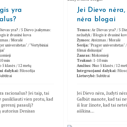
gis yra
Jei Dievo nėra,
alus?
nėra blogai
Dievas yra?
/
5 Dievo įsakymas:
Temos:
Ar Dievas yra?
/
5 Di
ogis ir dvasinė kova
nežudyk
/
Blogis ir dvasinė ko
izmas
/
Moralė
Žymos:
Ateizmas
/
Moralė
er universitetas"
/
"Vertybiniai
Serija:
"Prager universitetas"
jai"
filmai diskusijai"
omieji
Žanras:
Mokomieji
10 min
Trukmė:
1-10 min
 5 klasės / 12 metų
Amžius:
Nuo 5 klasės / 12 me
i dalykai:
Filosofija
Integruojami dalykai:
Filoso
Subtitrai
Lietuvybė:
Subtitrai
ra racionalus? Jei taip, tai
Jei Dievo nėra, žudyti nėra
 pasikliauti vien protu, kad
Galbūt manote, kad tai net
geresnį pasaulį?
iš kur žinote, kad tai nete
ų autorius Denisas
aiškina…