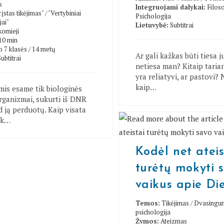
s
Integruojami dalykai:
Filoso
įstas tikėjimas"
/
"Vertybiniai
Psichologija
jai"
Lietuvybė:
Subtitrai
omieji
10 min
 7 klasės / 14 metų
Ar gali kažkas būti tiesa j
Subtitrai
netiesa man? Kitaip tarian
yra reliatyvi, ar pastovi? 
kaip…
mis esame tik biologinės
rganizmai, sukurti iš DNR
d ją perduotų. Kaip visata
ik…
Kodėl net ateis
turėtų mokyti 
vaikus apie Di
Temos:
Tikėjimas
/
Dvasingum
psichologija
Žymos:
Ateizmas