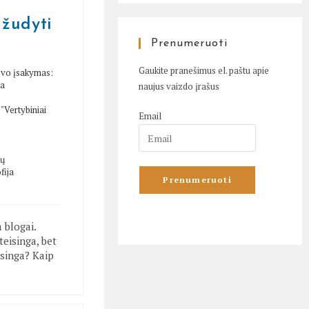
 žudyti
Prenumeruoti
Gaukite pranešimus el. paštu apie
evo įsakymas:
va
naujus vaizdo įrašus
/
"Vertybiniai
Email
tų
fija
 blogai.
eisinga, bet
isinga? Kaip