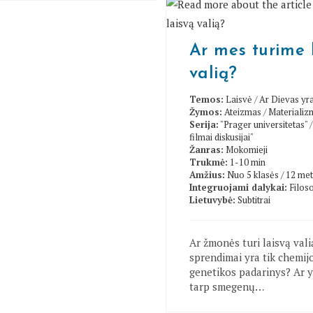
Ar mes turime 
valią?
Temos:
Laisvė
/
Ar Dievas yr
Žymos:
Ateizmas
/
Materializ
Serija:
"Prager universitetas"
filmai diskusijai"
Žanras:
Mokomieji
Trukmė:
1-10 min
Amžius:
Nuo 5 klasės / 12 me
Integruojami dalykai:
Filoso
Lietuvybė:
Subtitrai
Ar žmonės turi laisvą vali
sprendimai yra tik chemijos
genetikos padarinys? Ar y
tarp smegenų…