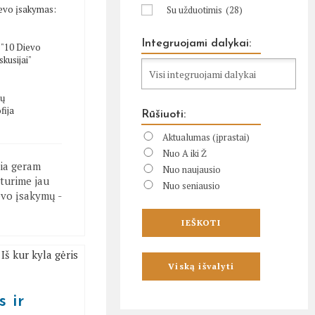
evo įsakymas:
Su užduotimis
(28)
Integruojami dalykai:
/
"10 Dievo
skusijai"
tų
fija
Rūšiuoti:
Aktualumas (įprastai)
Nuo A iki Ž
kia geram
Nuo naujausio
 turime jau
Nuo seniausio
evo įsakymų -
s ir