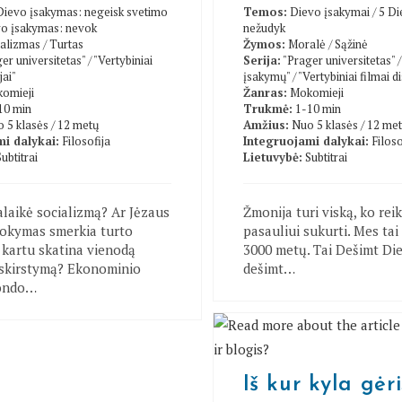
Dievo įsakymas: negeisk svetimo
Temos:
Dievo įsakymai
/
5 Di
vo įsakymas: nevok
nežudyk
ializmas
/
Turtas
Žymos:
Moralė
/
Sąžinė
er universitetas"
/
"Vertybiniai
Serija:
"Prager universitetas"
jai"
įsakymų"
/
"Vertybiniai filmai di
omieji
Žanras:
Mokomieji
10 min
Trukmė:
1-10 min
 5 klasės / 12 metų
Amžius:
Nuo 5 klasės / 12 me
i dalykai:
Filosofija
Integruojami dalykai:
Filoso
Subtitrai
Lietuvybė:
Subtitrai
alaikė socializmą? Ar Jėzaus
Žmonija turi viską, ko rei
okymas smerkia turto
pasauliui sukurti. Mes tai
 kartu skatina vienodą
3000 metų. Tai Dešimt Di
askirstymą? Ekonominio
dešimt…
fondo…
Iš kur kyla gėri