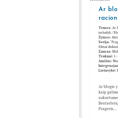
Ar blo
racion
Temos:
Ar 
nežudyk
/
Bl
Žymos:
Ate
Serija:
"Prag
filmai diskusi
Žanras:
Mok
Trukmė:
1-
Amžius:
Nuo
Integruojam
Lietuvybė:
Ar blogis y
kaip galime
sukurtume 
Bestseleri
Prageris…