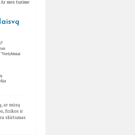
laisvą
a?
mas
/
"Vertybiniai
tų
fija
ą, ar mūsų
, fizikos ir
ra skirtumas