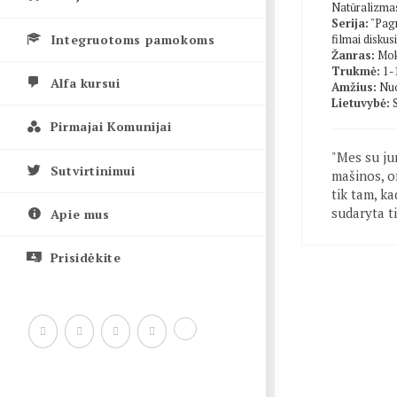
Natūralizma
Serija:
"Pagr
Integruotoms pamokoms
filmai diskusi
Žanras:
Mok
Trukmė:
1-
Alfa kursui
Amžius:
Nuo
Lietuvybė:
Pirmajai Komunijai
"Mes su ju
Sutvirtinimui
mašinos, o
tik tam, ka
sudaryta t
Apie mus
Prisidėkite