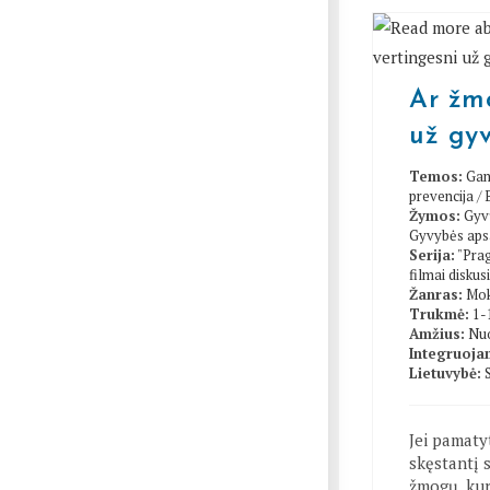
Ar žmo
už gy
Temos:
Gam
prevencija
/
Žymos:
Gyv
Gyvybės ap
Serija:
"Prag
filmai diskusi
Žanras:
Mok
Trukmė:
1-
Amžius:
Nuo
Integruojam
Lietuvybė:
Jei pamat
skęstantį 
žmogų, kur