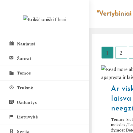
Skip
to
"Vertybiniai 
content
Naujausi
1
2
Žanrai
Temos
Trukmė
Ar vis
laisva
Užduotys
neegzi
Lietuvybė
Temos:
Sie
mokslas
/
La
Žymos:
Det
Serija