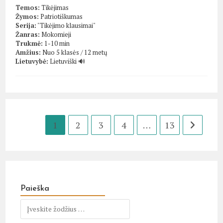
Temos:
Tikėjimas
Žymos:
Patriotiškumas
Serija:
"Tikėjimo klausimai"
Žanras:
Mokomieji
Trukmė:
1-10 min
Amžius:
Nuo 5 klasės / 12 metų
Lietuvybė:
Lietuviški 🔊
1
2
3
4
…
13
Go to the 
Paieška