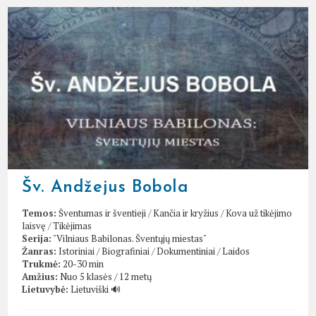
Šv. Andžejus Bobola
Temos:
Šventumas ir šventieji
/
Kančia ir kryžius
/
Kova už tikėjimo
laisvę
/
Tikėjimas
Serija:
"Vilniaus Babilonas. Šventųjų miestas"
Žanras:
Istoriniai
/
Biografiniai
/
Dokumentiniai
/
Laidos
Trukmė:
20-30 min
Amžius:
Nuo 5 klasės / 12 metų
Lietuvybė:
Lietuviški 🔊