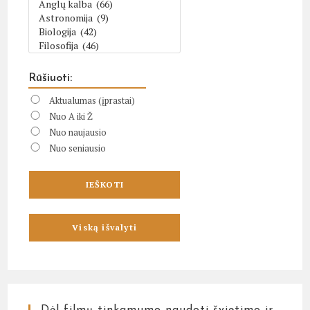
Rūšiuoti:
Aktualumas (įprastai)
Nuo A iki Ž
Nuo naujausio
Nuo seniausio
Dėl filmų tinkamumo naudoti švietimo ir