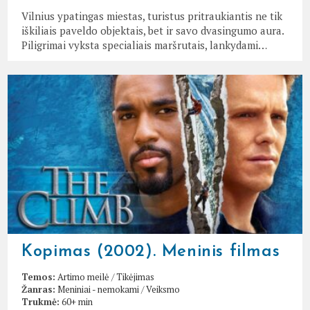
Vilnius ypatingas miestas, turistus pritraukiantis ne tik
iškiliais paveldo objektais, bet ir savo dvasingumo aura.
Piligrimai vyksta specialiais maršrutais, lankydami…
Kopimas (2002). Meninis filmas
Temos:
Artimo meilė
/
Tikėjimas
Žanras:
Meniniai - nemokami
/
Veiksmo
Trukmė:
60+ min