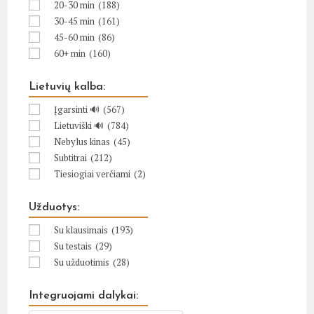
20-30 min
(188)
30-45 min
(161)
45-60 min
(86)
60+ min
(160)
Lietuvių kalba:
Įgarsinti 🔊
(567)
Lietuviški 🔊
(784)
Nebylus kinas
(45)
Subtitrai
(212)
Tiesiogiai verčiami
(2)
Užduotys:
Su klausimais
(193)
Su testais
(29)
Su užduotimis
(28)
Integruojami dalykai: