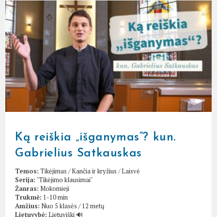
Ką reiškia „išganymas“? kun.
Gabrielius Satkauskas
Temos:
Tikėjimas
/
Kančia ir kryžius
/
Laisvė
Serija:
"Tikėjimo klausimai"
Žanras:
Mokomieji
Trukmė:
1-10 min
Amžius:
Nuo 5 klasės / 12 metų
Lietuvybė:
Lietuviški 🔊