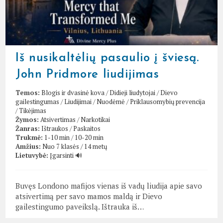
Iš nusikaltėlių pasaulio į šviesą.
John Pridmore liudijimas
Temos:
Blogis ir dvasinė kova
/
Didieji liudytojai
/
Dievo
gailestingumas
/
Liudijimai
/
Nuodėmė
/
Priklausomybių prevencija
/
Tikėjimas
Žymos:
Atsivertimas
/
Narkotikai
Žanras:
Ištraukos
/
Paskaitos
Trukmė:
1-10 min
/
10-20 min
Amžius:
Nuo 7 klasės / 14 metų
Lietuvybė:
Įgarsinti 🔊
Buvęs Londono mafijos vienas iš vadų liudija apie savo
atsivertimą per savo mamos maldą ir Dievo
gailestingumo paveikslą. Ištrauka iš…