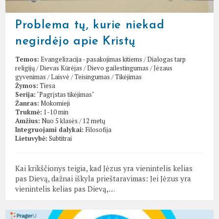
Problema tų, kurie niekad
negirdėjo apie Kristų
Temos:
Evangelizacija - pasakojimas kitiems
/
Dialogas tarp
religijų
/
Dievas Kūrėjas
/
Dievo gailestingumas
/
Jėzaus
gyvenimas
/
Laisvė
/
Teisingumas
/
Tikėjimas
Žymos:
Tiesa
Serija:
"Pagrįstas tikėjimas"
Žanras:
Mokomieji
Trukmė:
1-10 min
Amžius:
Nuo 5 klasės / 12 metų
Integruojami dalykai:
Filosofija
Lietuvybė:
Subtitrai
Kai krikščionys teigia, kad Jėzus yra vienintelis kelias
pas Dievą, dažnai iškyla prieštaravimas: Jei Jėzus yra
vienintelis kelias pas Dievą,…