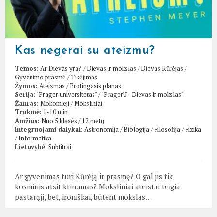
Kas negerai su ateizmu?
Temos:
Ar Dievas yra?
/
Dievas ir mokslas
/
Dievas Kūrėjas
/
Gyvenimo prasmė
/
Tikėjimas
Žymos:
Ateizmas
/
Protingasis planas
Serija:
"Prager universitetas"
/
"PragerU - Dievas ir mokslas"
Žanras:
Mokomieji
/
Moksliniai
Trukmė:
1-10 min
Amžius:
Nuo 5 klasės / 12 metų
Integruojami dalykai:
Astronomija
/
Biologija
/
Filosofija
/
Fizika
/
Informatika
Lietuvybė:
Subtitrai
Ar gyvenimas turi Kūrėją ir prasmę? O gal jis tik
kosminis atsitiktinumas? Moksliniai ateistai teigia
pastarąjį, bet, ironiškai, būtent mokslas…