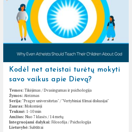
Kodėl net ateistai turėtų mokyti
savo vaikus apie Dievą?
Temos:
Tikėjimas
/
Dvasingumas ir psichologija
Žymos:
Ateizmas
Serija:
"Prager universitetas"
/
"Vertybiniai filmai diskusijai"
Žanras:
Mokomieji
Trukmė:
1-10 min
Amžius:
Nuo 7 klasės / 14 metų
Integruojami dalykai:
Filosofija
/
Psichologija
Lietuvybė:
Subtitrai