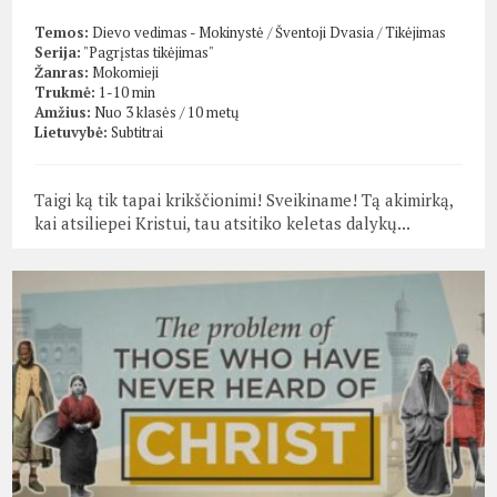
Temos:
Dievo vedimas - Mokinystė
/
Šventoji Dvasia
/
Tikėjimas
Serija:
"Pagrįstas tikėjimas"
Žanras:
Mokomieji
Trukmė:
1-10 min
Amžius:
Nuo 3 klasės / 10 metų
Lietuvybė:
Subtitrai
Taigi ką tik tapai krikščionimi! Sveikiname! Tą akimirką,
kai atsiliepei Kristui, tau atsitiko keletas dalykų...