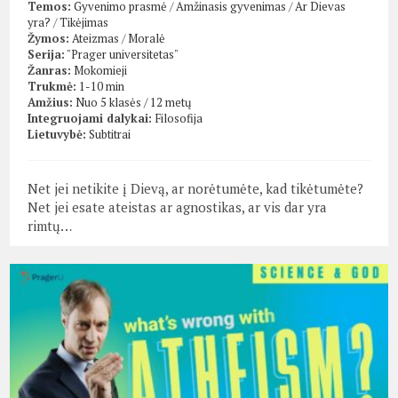
Temos:
Gyvenimo prasmė
/
Amžinasis gyvenimas
/
Ar Dievas
yra?
/
Tikėjimas
Žymos:
Ateizmas
/
Moralė
Serija:
"Prager universitetas"
Žanras:
Mokomieji
Trukmė:
1-10 min
Amžius:
Nuo 5 klasės / 12 metų
Integruojami dalykai:
Filosofija
Lietuvybė:
Subtitrai
Net jei netikite į Dievą, ar norėtumėte, kad tikėtumėte?
Net jei esate ateistas ar agnostikas, ar vis dar yra
rimtų…