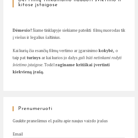
kitose įstaigose
Dėmesio!
Šiame tinklapyje siekiame pateikti filmų nuorodas tik
į viešus ir legalius šaltinius.
Kai kurių čia esančių filmų vertimo ar įgarsinimo
kokybė,
o
taip pat
turinys
ar kai kurios jo dalys
gali būti netinkami rodyti
švietimo įstaigose
. Todėl
raginame kritiškai įvertinti
kiekvieną įrašą.
Prenumeruoti
Gaukite pranešimus el. paštu apie naujus vaizdo įrašus
Email