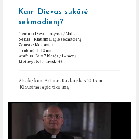
Kam Dievas sukūrė
sekmadienį?
Temos:
Dievo įsakymai
/
Malda
Serija:
"Klausimai apie sekmadienį"
Žanras:
Mokomieji
Trukmė:
1-10 min
Amžius:
Nuo 7 klasės / 14 metų
Lietuvybė:
Lietuviški 🔊
Atsakė kun. Artūras Kazlauskas 2013 m.
Klausimai apie tikėjimą