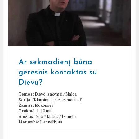
Ar sekmadienį būna
geresnis kontaktas su
Dievu?
Temos:
Dievo įsakymai
/
Malda
Serija:
"Klausimai apie sekmadienį"
Žanras:
Mokomieji
Trukmė:
1-10 min
Amžius:
Nuo 7 klasės / 14 metų
Lietuvybė:
Lietuviški 🔊