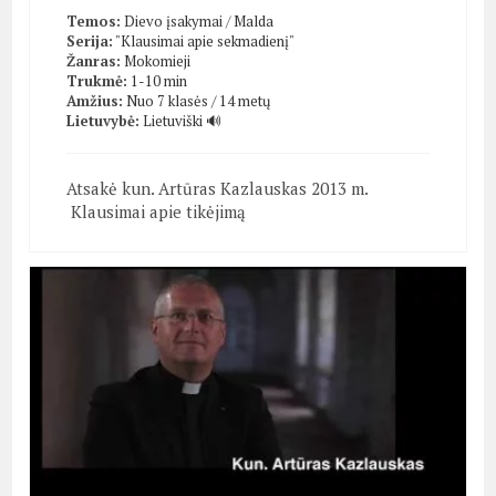
Temos:
Dievo įsakymai
/
Malda
Serija:
"Klausimai apie sekmadienį"
Žanras:
Mokomieji
Trukmė:
1-10 min
Amžius:
Nuo 7 klasės / 14 metų
Lietuvybė:
Lietuviški 🔊
Atsakė kun. Artūras Kazlauskas 2013 m.
Klausimai apie tikėjimą