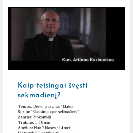
Kaip teisingai švęsti
sekmadienį?
Temos:
Dievo įsakymai
/
Malda
Serija:
"Klausimai apie sekmadienį"
Žanras:
Mokomieji
Trukmė:
1-10 min
Amžius:
Nuo 7 klasės / 14 metų