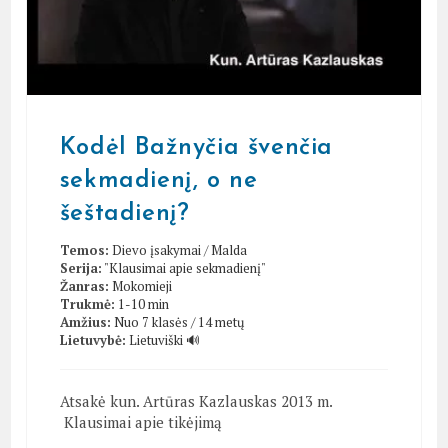
Kodėl Bažnyčia švenčia
sekmadienį, o ne
šeštadienį?
Temos:
Dievo įsakymai
/
Malda
Serija:
"Klausimai apie sekmadienį"
Žanras:
Mokomieji
Trukmė:
1-10 min
Amžius:
Nuo 7 klasės / 14 metų
Lietuvybė:
Lietuviški 🔊
Atsakė kun. Artūras Kazlauskas 2013 m.
Klausimai apie tikėjimą