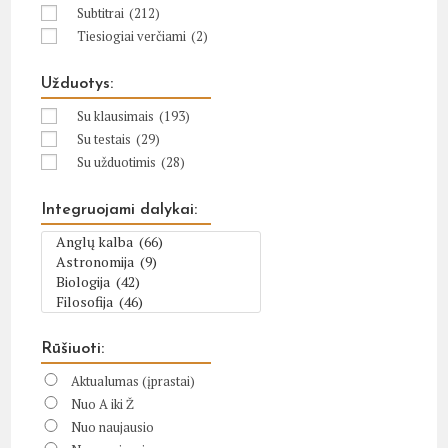
Subtitrai
(212)
Tiesiogiai verčiami
(2)
Užduotys:
Su klausimais
(193)
Su testais
(29)
Su užduotimis
(28)
Integruojami dalykai:
Rūšiuoti:
Aktualumas (įprastai)
Nuo A iki Ž
Nuo naujausio