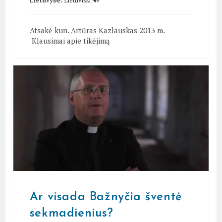
Lietuvybė:
Lietuviški 🔊
Atsakė kun. Artūras Kazlauskas 2013 m.
Klausimai apie tikėjimą
Ar visada Bažnyčia šventė
sekmadienius?