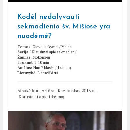
Kodėl nedalyvauti
sekmadienio šv. Mišiose yra
nuodėmė?
Temos:
Dievo įsakymai
/
Malda
Serija:
"Klausimai apie sekmadienį"
Žanras:
Mokomieji
Trukmė:
1-10 min
Amžius:
Nuo 7 klasės / 14 metų
Lietuvybė:
Lietuviški 🔊
Atsakė kun. Artūras Kazlauskas 2013 m.
Klausimai apie tikėjimą