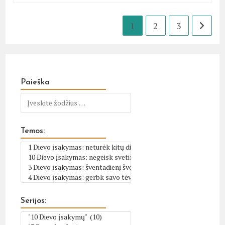
1
2
3
Go to t
Paieška
Temos:
Serijos: