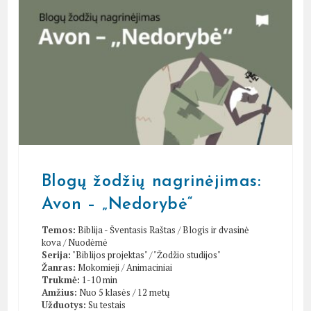
Blogų žodžių nagrinėjimas:
Avon – „Nedorybė“
Temos:
Biblija - Šventasis Raštas
/
Blogis ir dvasinė
kova
/
Nuodėmė
Serija:
"Biblijos projektas"
/
"Žodžio studijos"
Žanras:
Mokomieji
/
Animaciniai
Trukmė:
1-10 min
Amžius:
Nuo 5 klasės / 12 metų
Užduotys:
Su testais