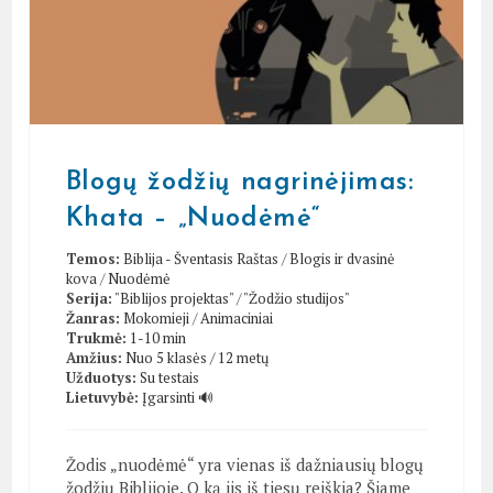
Blogų žodžių nagrinėjimas:
Khata – „Nuodėmė“
Temos:
Biblija - Šventasis Raštas
/
Blogis ir dvasinė
kova
/
Nuodėmė
Serija:
"Biblijos projektas"
/
"Žodžio studijos"
Žanras:
Mokomieji
/
Animaciniai
Trukmė:
1-10 min
Amžius:
Nuo 5 klasės / 12 metų
Užduotys:
Su testais
Lietuvybė:
Įgarsinti 🔊
Žodis „nuodėmė“ yra vienas iš dažniausių blogų
žodžių Biblijoje. O ką jis iš tiesų reiškia? Šiame