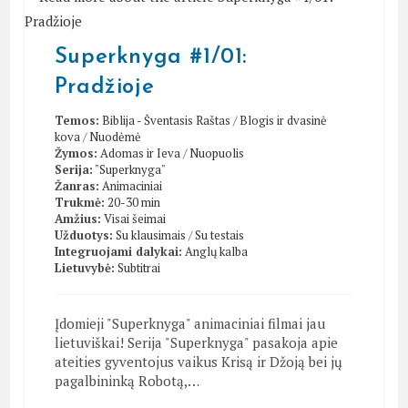
Superknyga #1/01:
Pradžioje
Temos:
Biblija - Šventasis Raštas
/
Blogis ir dvasinė
kova
/
Nuodėmė
Žymos:
Adomas ir Ieva
/
Nuopuolis
Serija:
"Superknyga"
Žanras:
Animaciniai
Trukmė:
20-30 min
Amžius:
Visai šeimai
Užduotys:
Su klausimais
/
Su testais
Integruojami dalykai:
Anglų kalba
Lietuvybė:
Subtitrai
Įdomieji "Superknyga" animaciniai filmai jau
lietuviškai! Serija "Superknyga" pasakoja apie
ateities gyventojus vaikus Krisą ir Džoją bei jų
pagalbininką Robotą,…