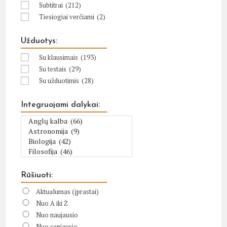
Subtitrai
(212)
Tiesiogiai verčiami
(2)
Užduotys:
Su klausimais
(193)
Su testais
(29)
Su užduotimis
(28)
Integruojami dalykai:
Rūšiuoti:
Aktualumas (įprastai)
Nuo A iki Ž
Nuo naujausio
Nuo seniausio