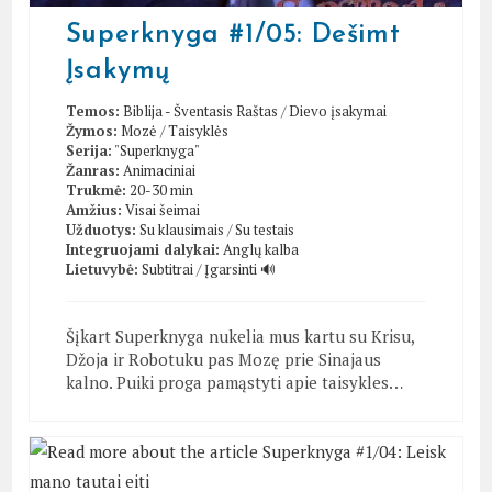
Superknyga #1/05: Dešimt
Įsakymų
Temos:
Biblija - Šventasis Raštas
/
Dievo įsakymai
Žymos:
Mozė
/
Taisyklės
Serija:
"Superknyga"
Žanras:
Animaciniai
Trukmė:
20-30 min
Amžius:
Visai šeimai
Užduotys:
Su klausimais
/
Su testais
Integruojami dalykai:
Anglų kalba
Lietuvybė:
Subtitrai
/
Įgarsinti 🔊
Šįkart Superknyga nukelia mus kartu su Krisu,
Džoja ir Robotuku pas Mozę prie Sinajaus
kalno. Puiki proga pamąstyti apie taisykles…