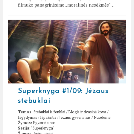
filmuke panagrinėsime „moralinės nesėkmės"…
Superknyga #1/09: Jėzaus
stebuklai
Temos:
Stebuklai ir ženklai
/
Blogis ir dvasinė kova
/
Išgydymas
/
Išpažintis
/
Jėzaus gyvenimas
/
Nuodėmė
Žymos:
Egzorcizmas
Serija:
"Superknyga"
Žanras:
Animaciniai