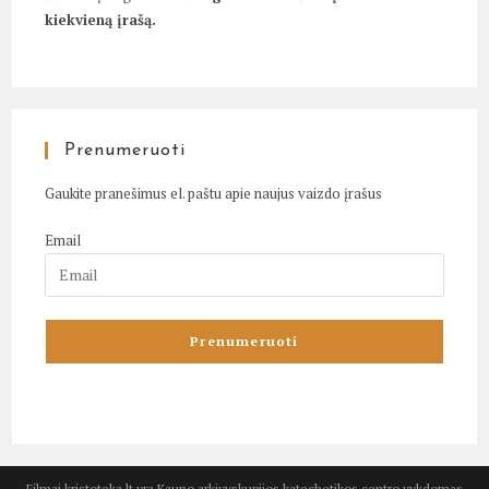
kiekvieną įrašą.
Prenumeruoti
Gaukite pranešimus el. paštu apie naujus vaizdo įrašus
Email
Filmai.kristoteka.lt yra Kauno arkivyskupijos katechetikos centro vykdomas