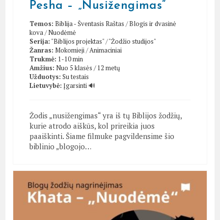
Pesha – „Nusižengimas“
Temos:
Biblija - Šventasis Raštas
/
Blogis ir dvasinė
kova
/
Nuodėmė
Serija:
"Biblijos projektas"
/
"Žodžio studijos"
Žanras:
Mokomieji
/
Animaciniai
Trukmė:
1-10 min
Amžius:
Nuo 5 klasės / 12 metų
Užduotys:
Su testais
Lietuvybė:
Įgarsinti 🔊
Žodis „nusižengimas“ yra iš tų Biblijos žodžių,
kurie atrodo aiškūs, kol prireikia juos
paaiškinti. Šiame filmuke pagvildensime šio
biblinio „blogojo…