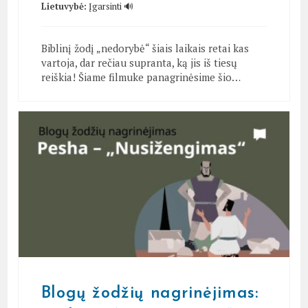
Lietuvybė:
Įgarsinti 🔊
Biblinį žodį „nedorybė“ šiais laikais retai kas
vartoja, dar rečiau supranta, ką jis iš tiesų
reiškia! Šiame filmuke panagrinėsime šio…
Blogų žodžių nagrinėjimas: