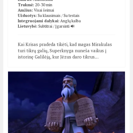
Trukmė:
20-30 min
Amžius:
Visai šeimai
Užduotys:
Su klausimais
/
Su testais
Integruojami dalykai:
Anglų kalba
Lietuvybė:
Subtitrai
/
Įgarsinti 🔊
Kai Krisas pradeda tikėti, kad magas Mirakulas
turi tikrų galių, Superknyga nuneša vaikus į
istorinę Galilėją, kur Jėzus daro tikrus…