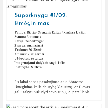
Superknyga #1/02:
Išmėginimas
Temos:
Biblija - Šventasis Raštas
/
Kančia ir kryžius
Žymos:
Abraomas
Serija:
"Superknyga"
Žanras:
Animaciniai
Trukmė:
20-30 min
Amžius:
Visai šeimai
Užduotys:
Su testais
Integruojami dalykai:
Anglų kalba
Lietuvybė:
Subtitrai
Šis labai senas pasakojimas apie Abraomo
išmėginimą kelia daugybę klausimų. Ar Dievas
gali įsakyti nužudyti savo sūnų, jei pats liepia…