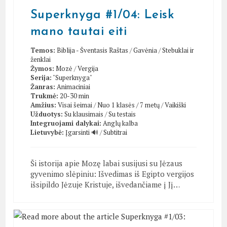
Superknyga #1/04: Leisk
mano tautai eiti
Temos:
Biblija - Šventasis Raštas
/
Gavėnia
/
Stebuklai ir
ženklai
Žymos:
Mozė
/
Vergija
Serija:
"Superknyga"
Žanras:
Animaciniai
Trukmė:
20-30 min
Amžius:
Visai šeimai
/
Nuo 1 klasės / 7 metų
/
Vaikiški
Užduotys:
Su klausimais
/
Su testais
Integruojami dalykai:
Anglų kalba
Lietuvybė:
Įgarsinti 🔊
/
Subtitrai
Ši istorija apie Mozę labai susijusi su Jėzaus
gyvenimo slėpiniu: Išvedimas iš Egipto vergijos
išsipildo Jėzuje Kristuje, išvedančiame į Jį…