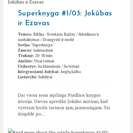
Superknyga #1/03: Jokūbas
ir Ezavas
Temos:
Biblija - Šventasis Raštas
/
Atleidimas ir
susitaikymas
/
Draugystė ir meilė
Serija:
"Superknyga"
Žanras:
Animaciniai
Trukmė:
20-30 min
Amžius:
Visai šeimai
Užduotys:
Su klausimais
/
Su testais
Integruojami dalykai:
Anglų kalba
Lietuvybė:
Subtitrai
Dar viena sena mįslinga Pradžios knygos
istorija. Dievas apreiškė Jokūbo motinai, kad
vyresnis brolis tarnaus jam, jaunesniąjam. Tai
išsipildė po…