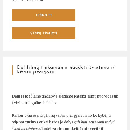
Dėl filmų tinkamumo naudoti švietimo ir
kitose įstaigose
Dėmesio!
Šiame tinklapyje siekiame pateikti filmų nuorodas tik
į viešus ir legalius šaltinius.
Kai kurių čia esančių filmų vertimo ar įgarsinimo
kokybė,
o
taip pat
turinys
ar kai kurios jo dalys
gali būti netinkami rodyti
švietimo įstaigose
. Todėl
raginame kritiškai įvertinti