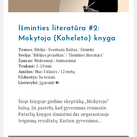
Išminties literatūra #2:
Mokytojo (Koheleto) knyga
Temos:
Biblija - Šventasis Raštas
/
Išmintis
Serija:
"Biblijos projektas"
/
"Išminties literatūra"
Žanras:
Mokomieji
/
Animaciniai
Trukmė:
1-10 min
Amžius:
Nuo 5 klasės / 12 metų
Užduotys:
Su testais
Lietuvybė:
Įgarsinti 🔊
Šioje knygoje girdime skeptišką „Mokytojo“
balsą. Jis pastebi, kad gyvenimas remiantis
Patarlių knygos išmintimi dar negarantuoja
teigiamų rezultatų. Kartais gyvenimas…