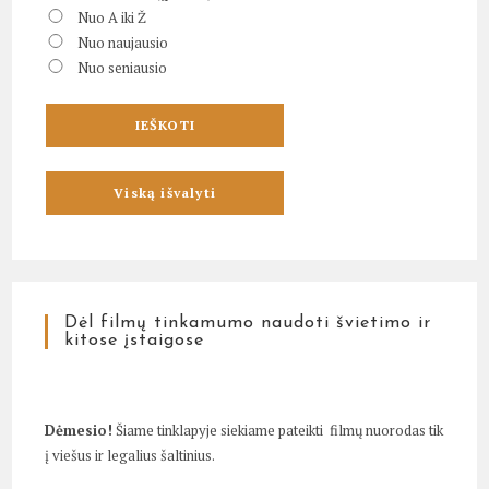
Nuo A iki Ž
Nuo naujausio
Nuo seniausio
Dėl filmų tinkamumo naudoti švietimo ir
kitose įstaigose
Dėmesio!
Šiame tinklapyje siekiame pateikti filmų nuorodas tik
į viešus ir legalius šaltinius.