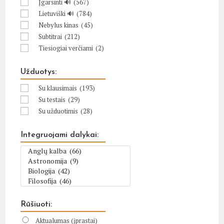
Įgarsinti 🔊
(567)
Lietuviški 🔊
(784)
Nebylus kinas
(45)
Subtitrai
(212)
Tiesiogiai verčiami
(2)
Užduotys:
Su klausimais
(193)
Su testais
(29)
Su užduotimis
(28)
Integruojami dalykai:
Rūšiuoti:
Aktualumas (įprastai)