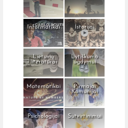
Informatikai
Istorijai
Lietuvių
Lytiškumo
literatūrai
ugdymui
Matematikai
Pirmajai
Komunijai
Psichologijai
Sutvirtinimui