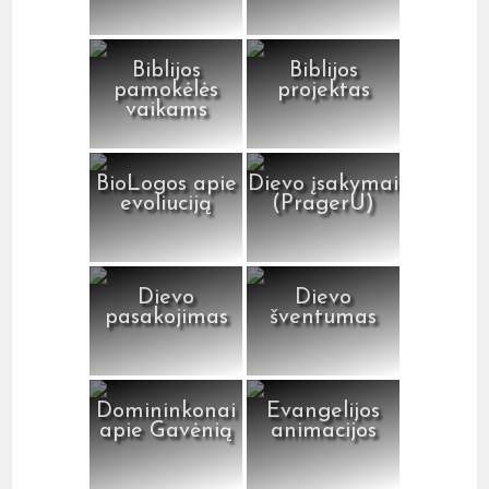
Biblijos
Biblijos
pamokėlės
projektas
vaikams
BioLogos apie
Dievo įsakymai
evoliuciją
(PragerU)
Dievo
Dievo
pasakojimas
šventumas
Domininkonai
Evangelijos
apie Gavėnią
animacijos