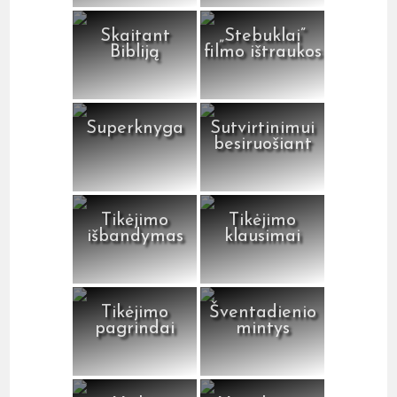
Skaitant
„Stebuklai”
Bibliją
filmo ištraukos
Superknyga
Sutvirtinimui
besiruošiant
Tikėjimo
Tikėjimo
išbandymas
klausimai
Tikėjimo
Šventadienio
pagrindai
mintys