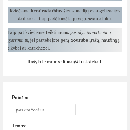
Kviečiame
bendradarbius
šiems medijų evangelizacijos
darbams – taip padėtumėte juos greičiau atlikti.
Taip pat kviečiame teikti mums
pasiūlymus vertimui ir
įgarsinimui
, jei pastebėjote gerą
Youtube
įrašą, naudingą
tikybai ar katechezei.
Rašykite mums:
filmai@kristoteka.lt
Paieška
Temos: