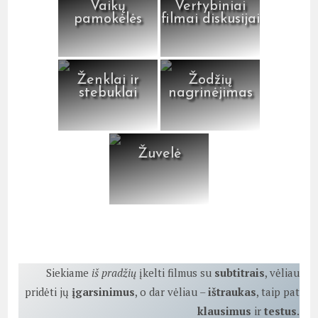
Vaikų
Vertybiniai
pamokėlės
filmai diskusijai
Ženklai ir
Žodžių
stebuklai
nagrinėjimas
Žuvelė
Siekiame
iš pradžių
įkelti filmus su
subtitrais
, vėliau
pridėti jų
įgarsinimus
, o dar vėliau –
ištraukas
, taip pat
klausimus
ir
testus
.