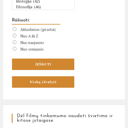
Rūšiuoti:
Aktualumas (įprastai)
Nuo A iki Ž
Nuo naujausio
Nuo seniausio
Dėl filmų tinkamumo naudoti švietimo ir
kitose įstaigose