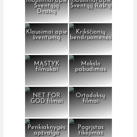
Klausimai apie
Klausimai apie
Šventąją
Šventąjį Raštą
Dvasią
Klausimai apie
Krikščionių
šventumą
bendruomenės
MĄSTYK
Mokslo
filmukai
pabudimas
NET FOR
Ortodoksų
GOD filmai
filmai
Penkiaknygės
Pagrįstas
apžvalga
tikėjimas