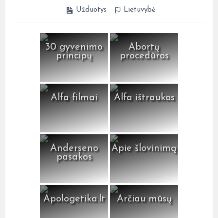
Užduotys
Lietuvybė
30 gyvenimo
Abortų
principų
procedūros
Alfa filmai
Alfa ištraukos
Anderseno
Apie šlovinimą
pasakos
Apologetika.lt
Arčiau mūsų