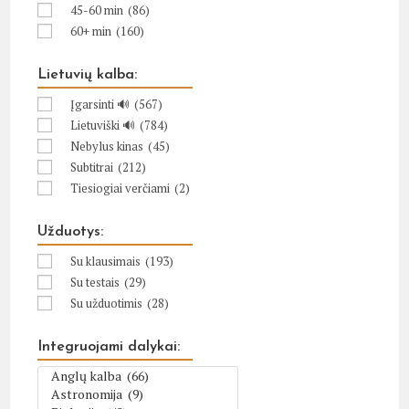
45-60 min
(86)
60+ min
(160)
Lietuvių kalba:
Įgarsinti 🔊
(567)
Lietuviški 🔊
(784)
Nebylus kinas
(45)
Subtitrai
(212)
Tiesiogiai verčiami
(2)
Užduotys:
Su klausimais
(193)
Su testais
(29)
Su užduotimis
(28)
Integruojami dalykai: