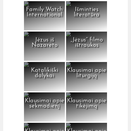
Family Watch
Išminties
International
literatūra
Jėzus iš
„Jėzus” filmo
Nazareto
ištraukos
Katalikiški
Klausimai apie
dalykai
liturgiją
Klausimai apie
Klausimai apie
sekmadienį
tikėjimą