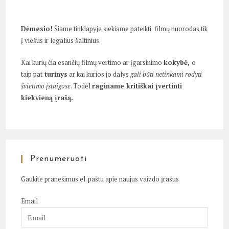
Dėmesio!
Šiame tinklapyje siekiame pateikti filmų nuorodas tik
į viešus ir legalius šaltinius.
Kai kurių čia esančių filmų vertimo ar įgarsinimo
kokybė,
o
taip pat
turinys
ar kai kurios jo dalys
gali būti netinkami rodyti
švietimo įstaigose
. Todėl
raginame kritiškai įvertinti
kiekvieną įrašą.
Prenumeruoti
Gaukite pranešimus el. paštu apie naujus vaizdo įrašus
Email