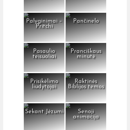
Palyginimai –
Pančinelo
Pritchi
Pasaulio
Pranciškaus
teisuoliai
minutė
Prisikėlimo
Raktinės
liudytojai
Biblijos temos
Sekant Jėzumi
Senoji
animacija