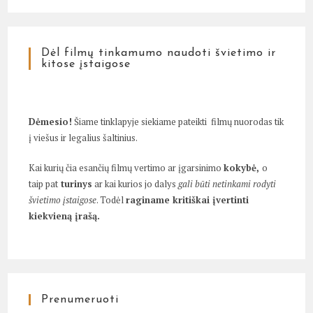
Dėl filmų tinkamumo naudoti švietimo ir
kitose įstaigose
Dėmesio!
Šiame tinklapyje siekiame pateikti filmų nuorodas tik
į viešus ir legalius šaltinius.
Kai kurių čia esančių filmų vertimo ar įgarsinimo
kokybė,
o
taip pat
turinys
ar kai kurios jo dalys
gali būti netinkami rodyti
švietimo įstaigose
. Todėl
raginame kritiškai įvertinti
kiekvieną įrašą.
Prenumeruoti