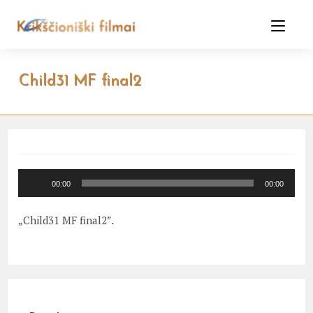
Skip
to
content
Child31 MF final2
Audio
00:00
00:00
grotuvas
„Child31 MF final2”.