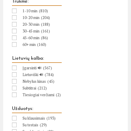
Trukmė:
1-10 min
(810)
10-20 min
(204)
20-30 min
(188)
30-45 min
(161)
45-60 min
(86)
60+ min
(160)
Lietuvių kalba:
Įgarsinti 🔊
(567)
Lietuviški 🔊
(784)
Nebylus kinas
(45)
Subtitrai
(212)
Tiesiogiai verčiami
(2)
Užduotys:
Su klausimais
(193)
Su testais
(29)