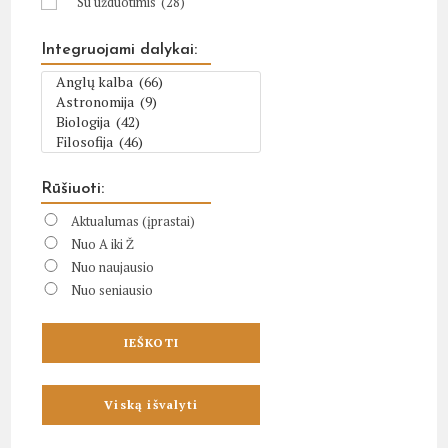
Su užduotimis
(28)
Integruojami dalykai:
Rūšiuoti:
Aktualumas (įprastai)
Nuo A iki Ž
Nuo naujausio
Nuo seniausio