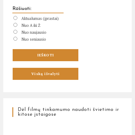
Rūšiuoti:
Aktualumas (įprastai)
Nuo A iki Ž
Nuo naujausio
Nuo seniausio
Dėl filmų tinkamumo naudoti švietimo ir
kitose įstaigose