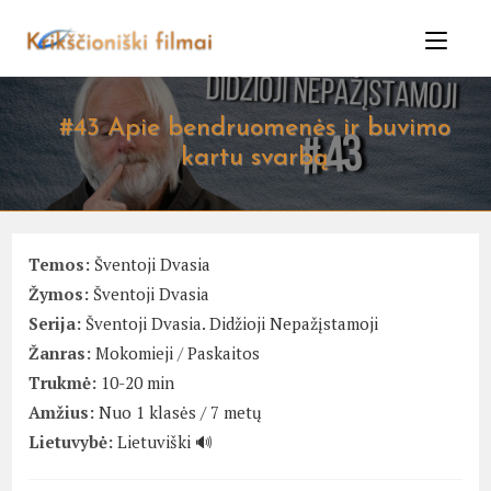
Skip
to
content
#43 Apie bendruomenės ir buvimo
kartu svarbą
Temos:
Šventoji Dvasia
Žymos:
Šventoji Dvasia
Serija:
Šventoji Dvasia. Didžioji Nepažįstamoji
Žanras:
Mokomieji
/
Paskaitos
Trukmė:
10-20 min
Amžius:
Nuo 1 klasės / 7 metų
Lietuvybė:
Lietuviški 🔊