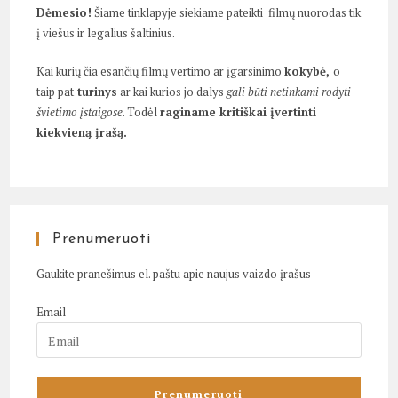
Dėmesio!
Šiame tinklapyje siekiame pateikti filmų nuorodas tik
į viešus ir legalius šaltinius.
Kai kurių čia esančių filmų vertimo ar įgarsinimo
kokybė,
o
taip pat
turinys
ar kai kurios jo dalys
gali būti netinkami rodyti
švietimo įstaigose
. Todėl
raginame kritiškai įvertinti
kiekvieną įrašą.
Prenumeruoti
Gaukite pranešimus el. paštu apie naujus vaizdo įrašus
Email