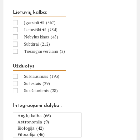
Lietuvių kalba:
Įgarsinti 🔊
(567)
Lietuviški 🔊
(784)
Nebylus kinas
(45)
Subtitrai
(212)
Tiesiogiai verčiami
(2)
Užduotys:
Su klausimais
(193)
Su testais
(29)
Su užduotimis
(28)
Integruojami dalykai: