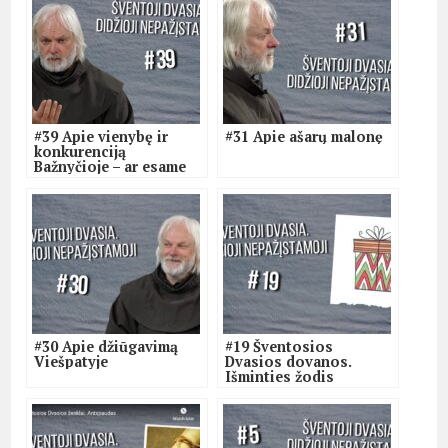
#39 Apie vienybę ir
#31 Apie ašarų malonę
konkurenciją
Bažnyčioje – ar esame
pagirdyti viena Dvasia?
#30 Apie džiūgavimą
#19 Šventosios
Viešpatyje
Dvasios dovanos.
Išminties žodis