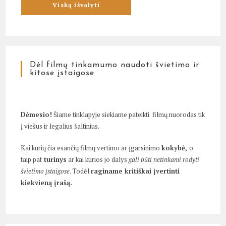
Dėl filmų tinkamumo naudoti švietimo ir
kitose įstaigose
Dėmesio!
Šiame tinklapyje siekiame pateikti filmų nuorodas tik
į viešus ir legalius šaltinius.
Kai kurių čia esančių filmų vertimo ar įgarsinimo
kokybė,
o
taip pat
turinys
ar kai kurios jo dalys
gali būti netinkami rodyti
švietimo įstaigose
. Todėl
raginame kritiškai įvertinti
kiekvieną įrašą.