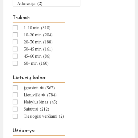
Trukmė:
1-10 min
(810)
10-20 min
(204)
20-30 min
(188)
30-45 min
(161)
45-60 min
(86)
60+ min
(160)
Lietuvių kalba:
Įgarsinti 🔊
(567)
Lietuviški 🔊
(784)
Nebylus kinas
(45)
Subtitrai
(212)
Tiesiogiai verčiami
(2)
Užduotys: