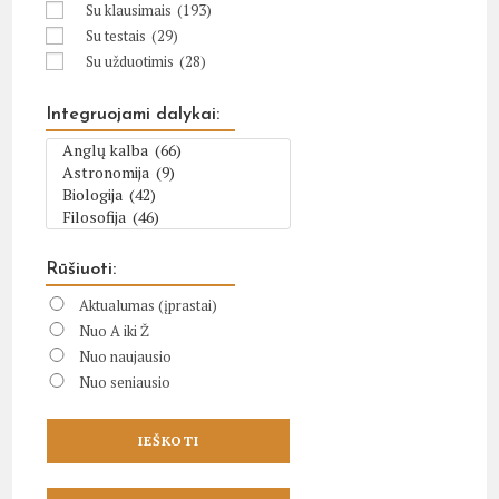
Su klausimais
(193)
Su testais
(29)
Su užduotimis
(28)
Integruojami dalykai:
Rūšiuoti:
Aktualumas (įprastai)
Nuo A iki Ž
Nuo naujausio
Nuo seniausio