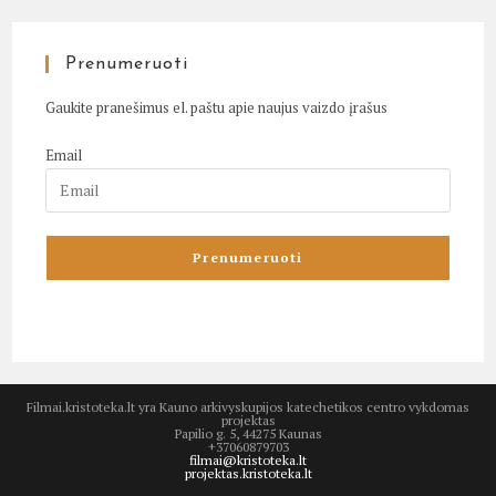
Prenumeruoti
Gaukite pranešimus el. paštu apie naujus vaizdo įrašus
Email
Filmai.kristoteka.lt yra Kauno arkivyskupijos katechetikos centro vykdomas
projektas
Papilio g. 5, 44275 Kaunas
+37060879703
filmai@kristoteka.lt
projektas.kristoteka.lt