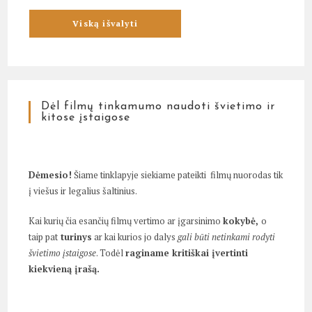
Dėl filmų tinkamumo naudoti švietimo ir
kitose įstaigose
Dėmesio!
Šiame tinklapyje siekiame pateikti filmų nuorodas tik
į viešus ir legalius šaltinius.
Kai kurių čia esančių filmų vertimo ar įgarsinimo
kokybė,
o
taip pat
turinys
ar kai kurios jo dalys
gali būti netinkami rodyti
švietimo įstaigose
. Todėl
raginame kritiškai įvertinti
kiekvieną įrašą.