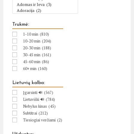
Trukmė:
1-10 min
(810)
10-20 min
(204)
20-30 min
(188)
30-45 min
(161)
45-60 min
(86)
60+ min
(160)
Lietuvių kalba:
Įgarsinti 🔊
(567)
Lietuviški 🔊
(784)
Nebylus kinas
(45)
Subtitrai
(212)
Tiesiogiai verčiami
(2)