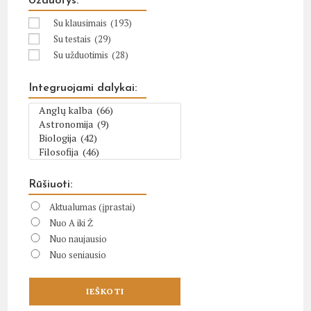
Užduotys:
Su klausimais
(193)
Su testais
(29)
Su užduotimis
(28)
Integruojami dalykai:
Rūšiuoti:
Aktualumas (įprastai)
Nuo A iki Ž
Nuo naujausio
Nuo seniausio