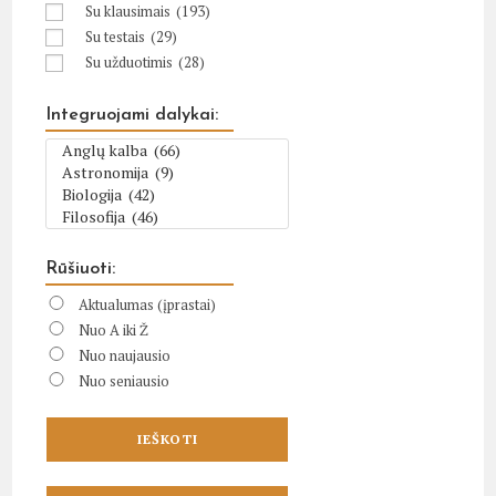
Su klausimais
(193)
Su testais
(29)
Su užduotimis
(28)
Integruojami dalykai:
Rūšiuoti:
Aktualumas (įprastai)
Nuo A iki Ž
Nuo naujausio
Nuo seniausio