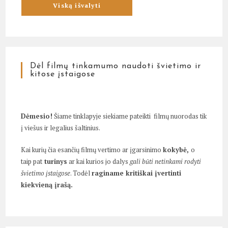
Dėl filmų tinkamumo naudoti švietimo ir
kitose įstaigose
Dėmesio!
Šiame tinklapyje siekiame pateikti filmų nuorodas tik
į viešus ir legalius šaltinius.
Kai kurių čia esančių filmų vertimo ar įgarsinimo
kokybė,
o
taip pat
turinys
ar kai kurios jo dalys
gali būti netinkami rodyti
švietimo įstaigose
. Todėl
raginame kritiškai įvertinti
kiekvieną įrašą.