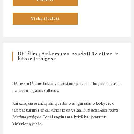
Dėl filmų tinkamumo naudoti švietimo ir
kitose įstaigose
Dėmesio!
Šiame tinklapyje siekiame pateikti filmų nuorodas tik
į viešus ir legalius šaltinius.
Kai kurių čia esančių filmų vertimo ar įgarsinimo
kokybė,
o
taip pat
turinys
ar kai kurios jo dalys
gali būti netinkami rodyti
švietimo įstaigose
. Todėl
raginame kritiškai įvertinti
kiekvieną įrašą.