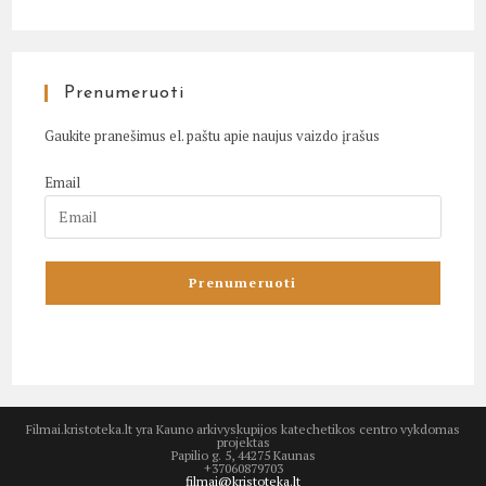
Prenumeruoti
Gaukite pranešimus el. paštu apie naujus vaizdo įrašus
Email
Filmai.kristoteka.lt yra Kauno arkivyskupijos katechetikos centro vykdomas
projektas
Papilio g. 5, 44275 Kaunas
+37060879703
filmai@kristoteka.lt