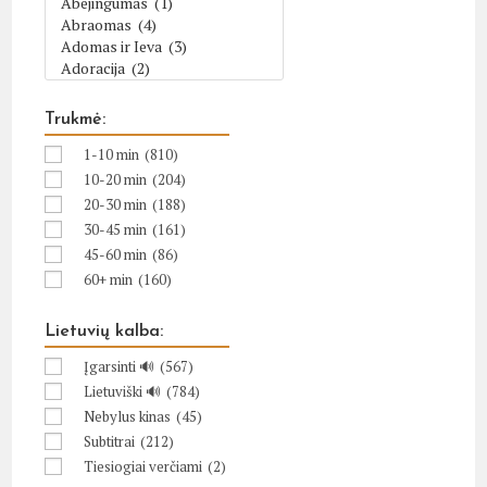
Trukmė:
1-10 min
(810)
10-20 min
(204)
20-30 min
(188)
30-45 min
(161)
45-60 min
(86)
60+ min
(160)
Lietuvių kalba:
Įgarsinti 🔊
(567)
Lietuviški 🔊
(784)
Nebylus kinas
(45)
Subtitrai
(212)
Tiesiogiai verčiami
(2)