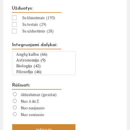
Užduotys:
Su klausimais
(193)
Su testais
(29)
Su užduotimis
(28)
Integruojami dalykai:
Rūšiuoti:
Aktualumas (įprastai)
Nuo A iki Ž
Nuo naujausio
Nuo seniausio