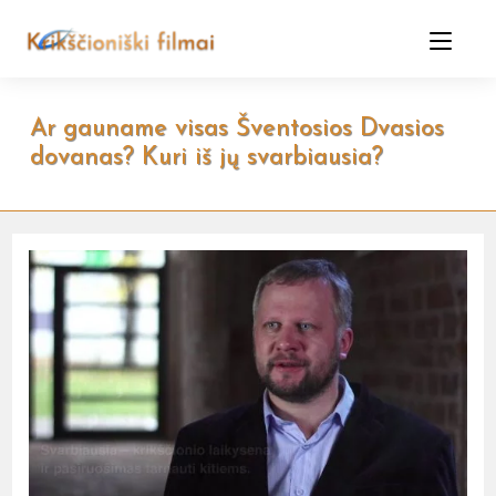
Skip
to
content
Ar gauname visas Šventosios Dvasios
dovanas? Kuri iš jų svarbiausia?