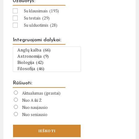
Užduotys:
Su klausimais
(193)
Su testais
(29)
Su užduotimis
(28)
Integruojami dalykai:
Rūšiuoti:
Aktualumas (įprastai)
Nuo A iki Ž
Nuo naujausio
Nuo seniausio