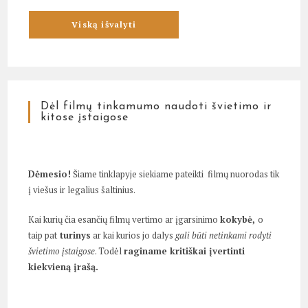
Dėl filmų tinkamumo naudoti švietimo ir
kitose įstaigose
Dėmesio!
Šiame tinklapyje siekiame pateikti filmų nuorodas tik
į viešus ir legalius šaltinius.
Kai kurių čia esančių filmų vertimo ar įgarsinimo
kokybė,
o
taip pat
turinys
ar kai kurios jo dalys
gali būti netinkami rodyti
švietimo įstaigose
. Todėl
raginame kritiškai įvertinti
kiekvieną įrašą.