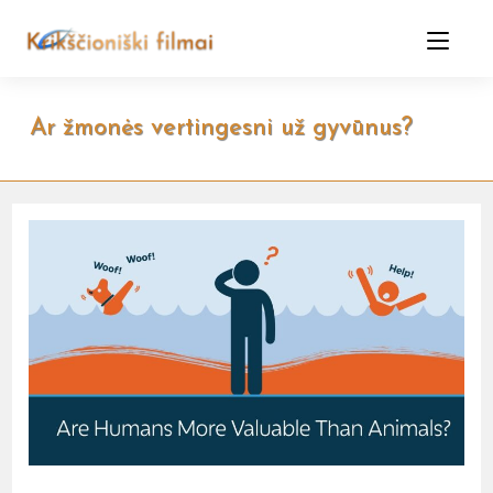
Skip
to
content
Ar žmonės vertingesni už gyvūnus?