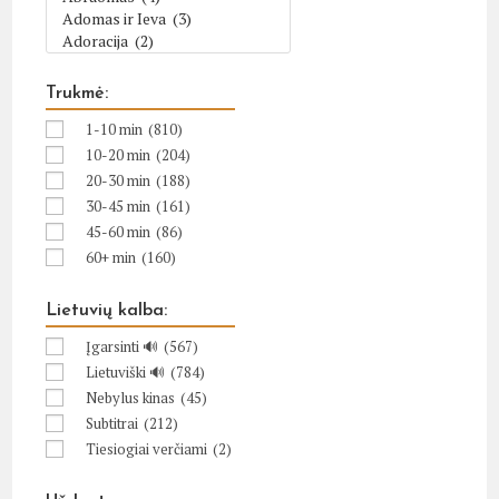
Trukmė:
1-10 min
(810)
10-20 min
(204)
20-30 min
(188)
30-45 min
(161)
45-60 min
(86)
60+ min
(160)
Lietuvių kalba:
Įgarsinti 🔊
(567)
Lietuviški 🔊
(784)
Nebylus kinas
(45)
Subtitrai
(212)
Tiesiogiai verčiami
(2)