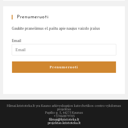
Prenumeruoti
Gaukite pranešimus el. paštu apie naujus vaizdo įrašus
Email
Filmai.kristoteka.lt yra Kauno arkivyskupijos katechetikos centro vykdomas
projektas
Papilio g. 5, 44275 Kaunas
+37060879703
filmai@kristoteka.lt
projektas.kristoteka.lt