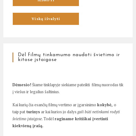
Dėl filmų tinkamumo naudoti švietimo ir
kitose įstaigose
Dėmesio!
Šiame tinklapyje siekiame pateikti filmų nuorodas tik
į viešus ir legalius šaltinius.
Kai kurių čia esančių filmų vertimo ar įgarsinimo
kokybė,
o
taip pat
turinys
ar kai kurios jo dalys
gali būti netinkami rodyti
švietimo įstaigose
. Todėl
raginame kritiškai įvertinti
kiekvieną įrašą.