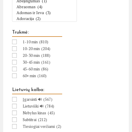
Trukmė:
1-10 min
(810)
10-20 min
(204)
20-30 min
(188)
30-45 min
(161)
45-60 min
(86)
60+ min
(160)
Lietuvių kalba:
Įgarsinti 🔊
(567)
Lietuviški 🔊
(784)
Nebylus kinas
(45)
Subtitrai
(212)
Tiesiogiai verčiami
(2)