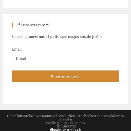
Prenumeruoti
Gaukite pranešimus el. paštu apie naujus vaizdo įrašus
Email
Filmai.kristoteka.lt yra Kauno arkivyskupijos katechetikos centro vykdomas
projektas
Papilio g. 5, 44275 Kaunas
+37060879703
filmai@kristoteka.lt