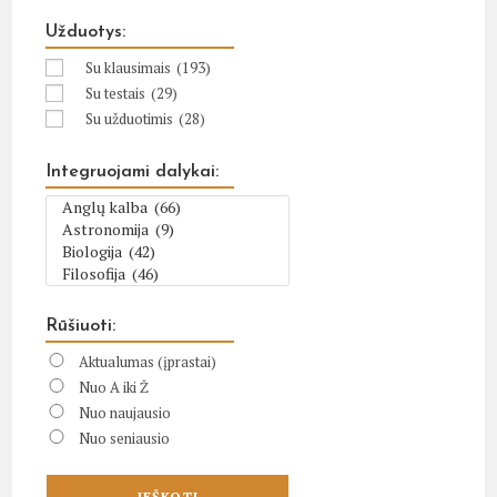
Užduotys:
Su klausimais
(193)
Su testais
(29)
Su užduotimis
(28)
Integruojami dalykai:
Rūšiuoti:
Aktualumas (įprastai)
Nuo A iki Ž
Nuo naujausio
Nuo seniausio