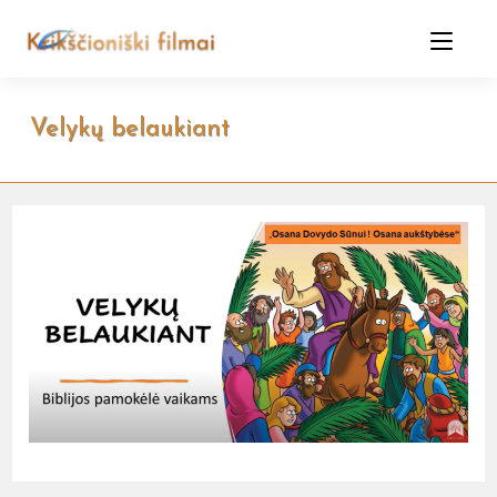
Skip
to
content
Velykų belaukiant