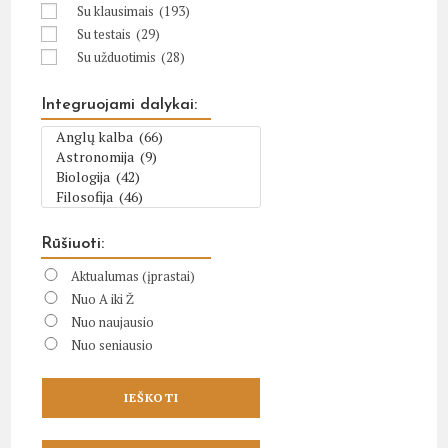
Su klausimais
(193)
Su testais
(29)
Su užduotimis
(28)
Integruojami dalykai:
Rūšiuoti:
Aktualumas (įprastai)
Nuo A iki Ž
Nuo naujausio
Nuo seniausio