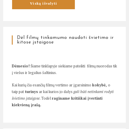
Dėl filmų tinkamumo naudoti švietimo ir
kitose įstaigose
Dėmesio!
Šiame tinklapyje siekiame pateikti filmų nuorodas tik
į viešus ir legalius šaltinius.
Kai kurių čia esančių filmų vertimo ar įgarsinimo
kokybė,
o
taip pat
turinys
ar kai kurios jo dalys
gali būti netinkami rodyti
švietimo įstaigose
. Todėl
raginame kritiškai įvertinti
kiekvieną įrašą.