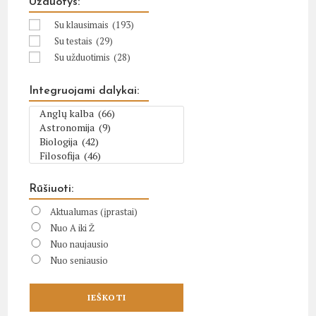
Užduotys:
Su klausimais
(193)
Su testais
(29)
Su užduotimis
(28)
Integruojami dalykai:
Rūšiuoti:
Aktualumas (įprastai)
Nuo A iki Ž
Nuo naujausio
Nuo seniausio