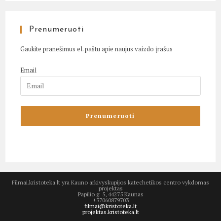
Prenumeruoti
Gaukite pranešimus el. paštu apie naujus vaizdo įrašus
Email
Filmai.kristoteka.lt yra Kauno arkivyskupijos katechetikos centro vykdomas
projektas
Papilio g. 5, 44275 Kaunas
+37060879703
filmai@kristoteka.lt
projektas.kristoteka.lt