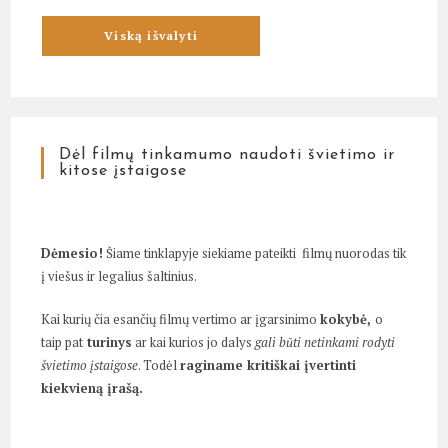
Dėl filmų tinkamumo naudoti švietimo ir
kitose įstaigose
Dėmesio!
Šiame tinklapyje siekiame pateikti filmų nuorodas tik
į viešus ir legalius šaltinius.
Kai kurių čia esančių filmų vertimo ar įgarsinimo
kokybė,
o
taip pat
turinys
ar kai kurios jo dalys
gali būti netinkami rodyti
švietimo įstaigose
. Todėl
raginame kritiškai įvertinti
kiekvieną įrašą.