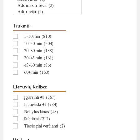
Trukmė:
1-10 min
(810)
10-20 min
(204)
20-30 min
(188)
30-45 min
(161)
45-60 min
(86)
60+ min
(160)
Lietuvių kalba:
Įgarsinti 🔊
(567)
Lietuviški 🔊
(784)
Nebylus kinas
(45)
Subtitrai
(212)
Tiesiogiai verčiami
(2)