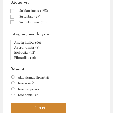
Užduotys:
Su klausimais
(193)
Su testais
(29)
Su užduotimis
(28)
Integruojami dalykai:
Rūšiuoti:
Aktualumas (įprastai)
Nuo A iki Ž
Nuo naujausio
Nuo seniausio