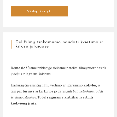
Dėl filmų tinkamumo naudoti švietimo ir
kitose įstaigose
Dėmesio!
Šiame tinklapyje siekiame pateikti filmų nuorodas tik
į viešus ir legalius šaltinius.
Kai kurių čia esančių filmų vertimo ar įgarsinimo
kokybė,
o
taip pat
turinys
ar kai kurios jo dalys
gali būti netinkami rodyti
švietimo įstaigose
. Todėl
raginame kritiškai įvertinti
kiekvieną įrašą.