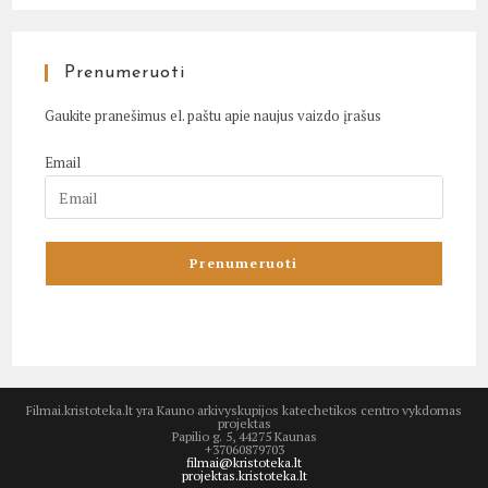
Prenumeruoti
Gaukite pranešimus el. paštu apie naujus vaizdo įrašus
Email
Filmai.kristoteka.lt yra Kauno arkivyskupijos katechetikos centro vykdomas
projektas
Papilio g. 5, 44275 Kaunas
+37060879703
filmai@kristoteka.lt
projektas.kristoteka.lt