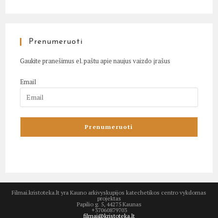
Prenumeruoti
Gaukite pranešimus el. paštu apie naujus vaizdo įrašus
Email
Filmai.kristoteka.lt yra Kauno arkivyskupijos katechetikos centro vykdomas
projektas
Papilio g. 5, 44275 Kaunas
+37060879703
filmai@kristoteka.lt