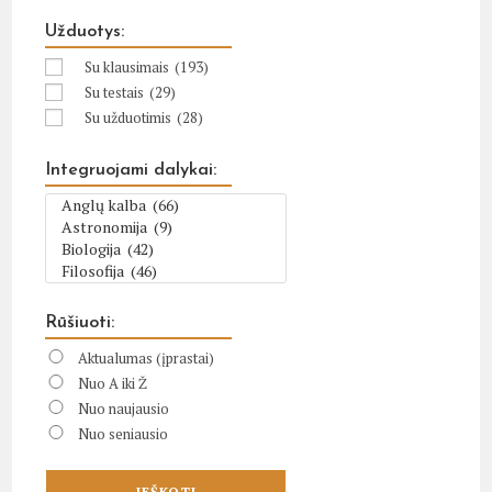
Užduotys:
Su klausimais
(193)
Su testais
(29)
Su užduotimis
(28)
Integruojami dalykai:
Rūšiuoti:
Aktualumas (įprastai)
Nuo A iki Ž
Nuo naujausio
Nuo seniausio