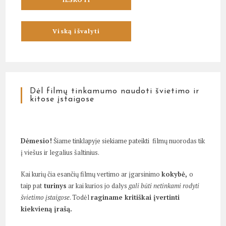
Dėl filmų tinkamumo naudoti švietimo ir
kitose įstaigose
Dėmesio!
Šiame tinklapyje siekiame pateikti filmų nuorodas tik
į viešus ir legalius šaltinius.
Kai kurių čia esančių filmų vertimo ar įgarsinimo
kokybė,
o
taip pat
turinys
ar kai kurios jo dalys
gali būti netinkami rodyti
švietimo įstaigose
. Todėl
raginame kritiškai įvertinti
kiekvieną įrašą.