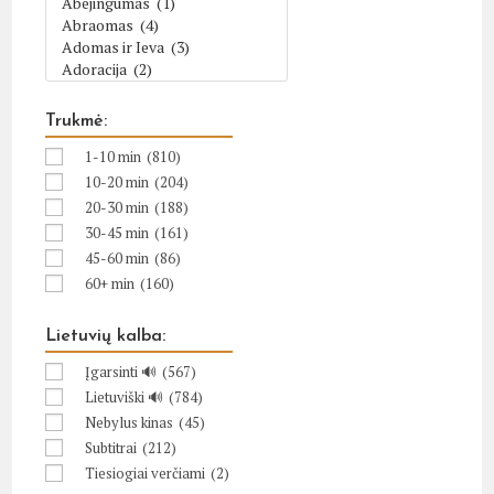
Trukmė:
1-10 min
(810)
10-20 min
(204)
20-30 min
(188)
30-45 min
(161)
45-60 min
(86)
60+ min
(160)
Lietuvių kalba:
Įgarsinti 🔊
(567)
Lietuviški 🔊
(784)
Nebylus kinas
(45)
Subtitrai
(212)
Tiesiogiai verčiami
(2)