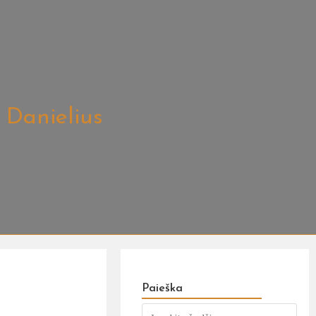
 Danielius
Paieška