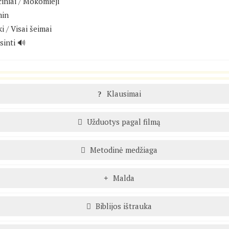
iniai
/
Mokomieji
min
ki
/
Visai šeimai
sinti 🔊
Klausimai
Užduotys pagal filmą
Metodinė medžiaga
Malda
Biblijos ištrauka