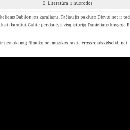
Literatūra ir nuorodos
keliems Babilonijos karaliams. Tačiau jis pakluso Dievui net ir tada
usti karaliui. Galite perskaityti visą istoriją Danieliaus knygoje Bi
(ir nemokamų) filmukų bei muzikos rasite
crossroadskidsclub.net