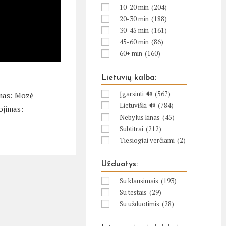
10-20 min
(204)
20-30 min
(188)
30-45 min
(161)
45-60 min
(86)
60+ min
(160)
Lietuvių kalba:
Įgarsinti 🔊
(567)
mas: Mozė
Lietuviški 🔊
(784)
ojimas:
Nebylus kinas
(45)
Subtitrai
(212)
Tiesiogiai verčiami
(2)
Užduotys:
Su klausimais
(193)
Su testais
(29)
Su užduotimis
(28)