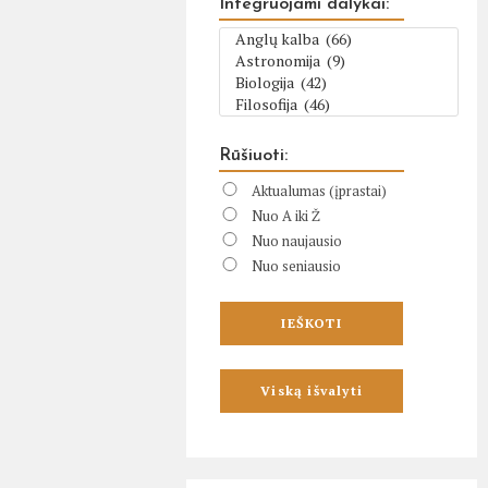
Integruojami dalykai:
Rūšiuoti:
Aktualumas (įprastai)
Nuo A iki Ž
Nuo naujausio
Nuo seniausio