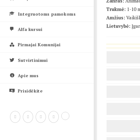
Žanras:
Animac
Trukmė:
1-10 
Integruotoms pamokoms
Amžius:
Vaikiš
Lietuvybė:
Įgar
Alfa kursui
Pirmajai Komunijai
Sutvirtinimui
Apie mus
Prisidėkite