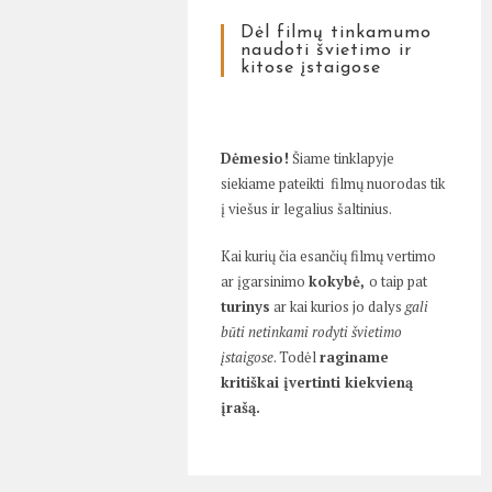
Dėl filmų tinkamumo
naudoti švietimo ir
kitose įstaigose
Dėmesio!
Šiame tinklapyje
siekiame pateikti filmų nuorodas tik
į viešus ir legalius šaltinius.
Kai kurių čia esančių filmų vertimo
ar įgarsinimo
kokybė,
o taip pat
turinys
ar kai kurios jo dalys
gali
būti netinkami rodyti švietimo
įstaigose
. Todėl
raginame
kritiškai įvertinti kiekvieną
įrašą.