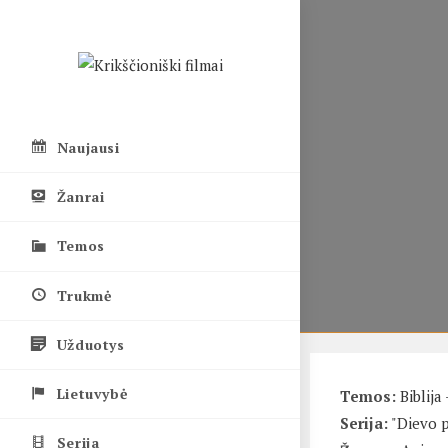
Skip
to
content
Naujausi
Žanrai
Temos
Trukmė
Užduotys
Lietuvybė
Temos:
Biblija
Serija:
"Dievo 
Serija