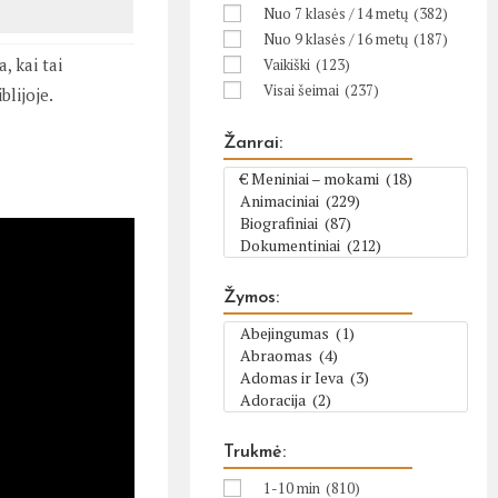
Nuo 7 klasės / 14 metų
(382)
Nuo 9 klasės / 16 metų
(187)
, kai tai
Vaikiški
(123)
Visai šeimai
(237)
blijoje.
Žanrai:
Žymos:
Trukmė:
1-10 min
(810)