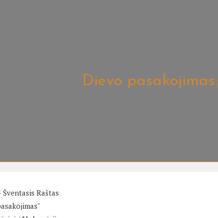
Dievo pasakojimas:
 - Šventasis Raštas
pasakojimas"