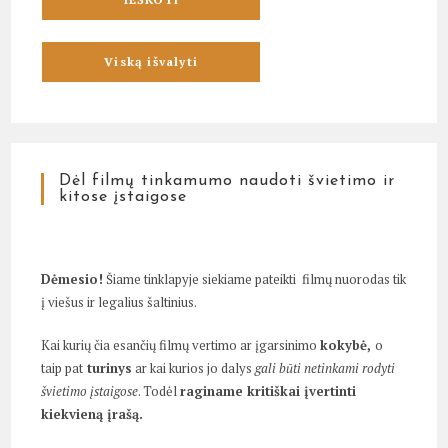
Dėl filmų tinkamumo naudoti švietimo ir
kitose įstaigose
Dėmesio!
Šiame tinklapyje siekiame pateikti filmų nuorodas tik
į viešus ir legalius šaltinius.
Kai kurių čia esančių filmų vertimo ar įgarsinimo
kokybė,
o
taip pat
turinys
ar kai kurios jo dalys
gali būti netinkami rodyti
švietimo įstaigose
. Todėl
raginame kritiškai įvertinti
kiekvieną įrašą.