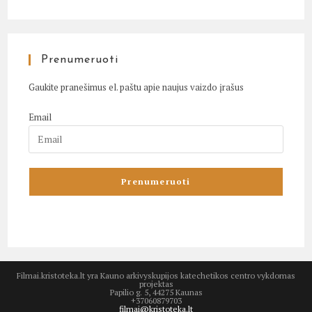
Prenumeruoti
Gaukite pranešimus el. paštu apie naujus vaizdo įrašus
Email
Filmai.kristoteka.lt yra Kauno arkivyskupijos katechetikos centro vykdomas
projektas
Papilio g. 5, 44275 Kaunas
+37060879703
filmai@kristoteka.lt