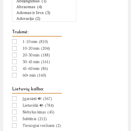
Trukmė:
1-10 min
(810)
10-20 min
(204)
20-30 min
(188)
30-45 min
(161)
45-60 min
(86)
60+ min
(160)
Lietuvių kalba:
Įgarsinti 🔊
(567)
Lietuviški 🔊
(784)
Nebylus kinas
(45)
Subtitrai
(212)
Tiesiogiai verčiami
(2)