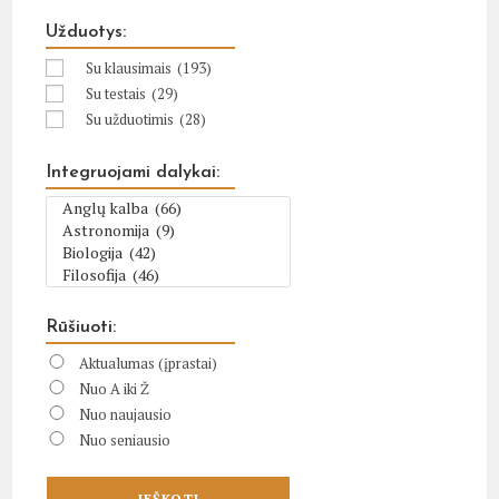
Užduotys:
Su klausimais
(193)
Su testais
(29)
Su užduotimis
(28)
Integruojami dalykai:
Rūšiuoti:
Aktualumas (įprastai)
Nuo A iki Ž
Nuo naujausio
Nuo seniausio