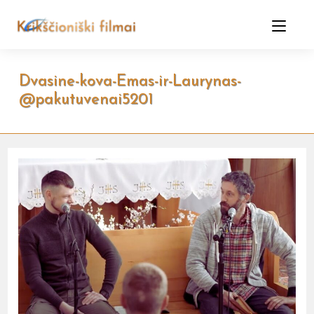
Skip
to
content
Dvasine-kova-Emas-ir-Laurynas-
@pakutuvenai5201