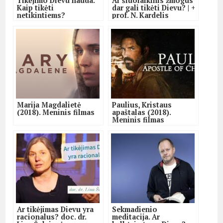
Tikėjimo Dievu nauda.
Ar šiuolaikinis žmogus
Kaip tikėti
dar gali tikėti Dievu? | +
netikintiems?
prof. N. Kardelis
Marija Magdalietė
Paulius, Kristaus
(2018). Meninis filmas
apaštalas (2018).
Meninis filmas
Ar tikėjimas Dievu yra
Sekmadienio
racionalus? doc. dr.
meditacija. Ar