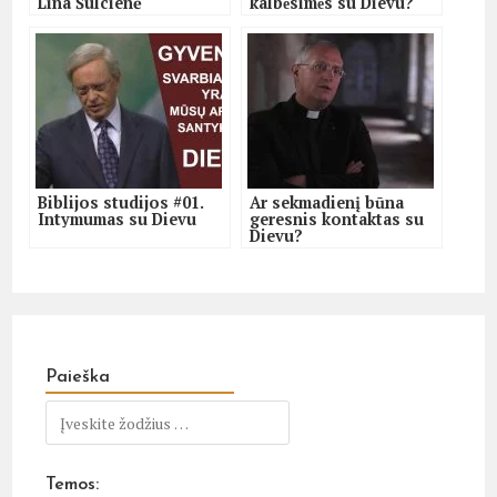
Lina Šulcienė
kalbėsimės su Dievu?
Biblijos studijos #01.
Ar sekmadienį būna
Intymumas su Dievu
geresnis kontaktas su
Dievu?
Paieška
Temos: