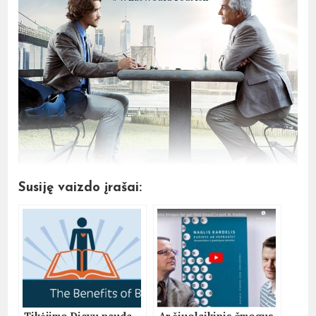
Susiję vaizdo įrašai: