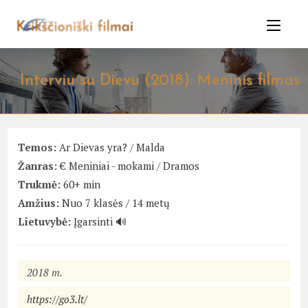
Skip
to
content
Interviu su Dievu (2018). Meninis filmas
Temos:
Ar Dievas yra?
/
Malda
Žanras:
€ Meniniai - mokami
/
Dramos
Trukmė:
60+ min
Amžius:
Nuo 7 klasės / 14 metų
Lietuvybė:
Įgarsinti 🔊
2018 m.
https://go3.lt/