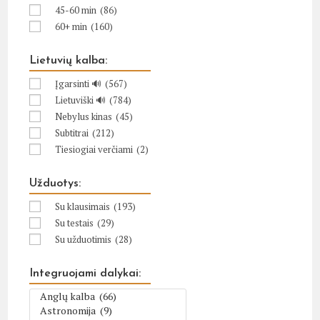
45-60 min
(86)
60+ min
(160)
Lietuvių kalba:
Įgarsinti 🔊
(567)
Lietuviški 🔊
(784)
Nebylus kinas
(45)
Subtitrai
(212)
Tiesiogiai verčiami
(2)
Užduotys:
Su klausimais
(193)
Su testais
(29)
Su užduotimis
(28)
Integruojami dalykai: