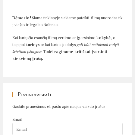
Dėmesio!
Šiame tinklapyje siekiame pateikti filmų nuorodas tik
į viešus ir legalius šaltinius.
Kai kurių čia esančių filmų vertimo ar įgarsinimo
kokybė,
o
taip pat
turinys
ar kai kurios jo dalys
gali būti netinkami rodyti
švietimo įstaigose
. Todėl
raginame kritiškai įvertinti
kiekvieną įrašą.
Prenumeruoti
Gaukite pranešimus el. paštu apie naujus vaizdo įrašus
Email