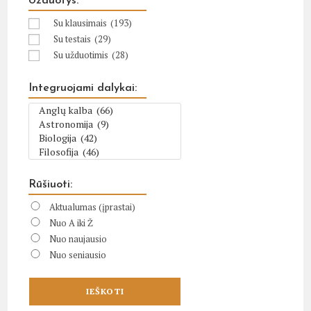
Užduotys:
Su klausimais
(193)
Su testais
(29)
Su užduotimis
(28)
Integruojami dalykai:
Rūšiuoti:
Aktualumas (įprastai)
Nuo A iki Ž
Nuo naujausio
Nuo seniausio