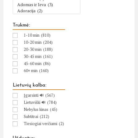
Trukmė:
1-10 min
(810)
10-20 min
(204)
20-30 min
(188)
30-45 min
(161)
45-60 min
(86)
60+ min
(160)
Lietuvių kalba:
Įgarsinti 🔊
(567)
Lietuviški 🔊
(784)
Nebylus kinas
(45)
Subtitrai
(212)
Tiesiogiai verčiami
(2)