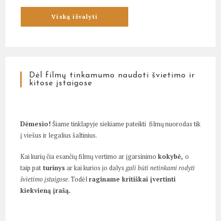
Dėl filmų tinkamumo naudoti švietimo ir
kitose įstaigose
Dėmesio!
Šiame tinklapyje siekiame pateikti filmų nuorodas tik
į viešus ir legalius šaltinius.
Kai kurių čia esančių filmų vertimo ar įgarsinimo
kokybė,
o
taip pat
turinys
ar kai kurios jo dalys
gali būti netinkami rodyti
švietimo įstaigose
. Todėl
raginame kritiškai įvertinti
kiekvieną įrašą.