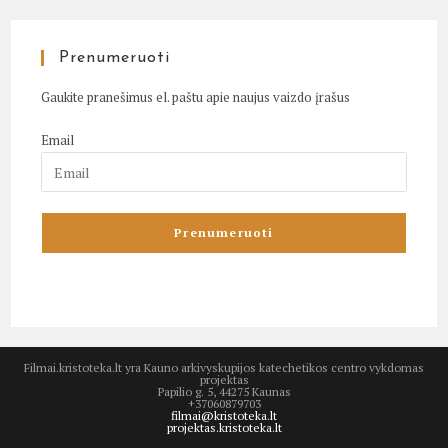
Prenumeruoti
Gaukite pranešimus el. paštu apie naujus vaizdo įrašus
Email
Filmai.kristoteka.lt yra Kauno arkivyskupijos katechetikos centro vykdomas
projektas
Papilio g. 5, 44275 Kaunas
+37060879703
filmai@kristoteka.lt
projektas.kristoteka.lt