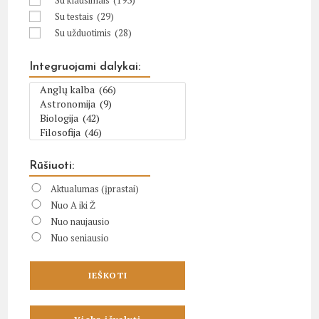
Su klausimais
(193)
Su testais
(29)
Su užduotimis
(28)
Integruojami dalykai:
Rūšiuoti:
Aktualumas (įprastai)
Nuo A iki Ž
Nuo naujausio
Nuo seniausio