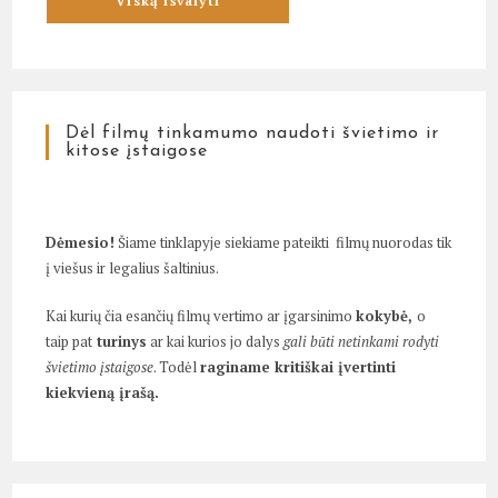
Dėl filmų tinkamumo naudoti švietimo ir
kitose įstaigose
Dėmesio!
Šiame tinklapyje siekiame pateikti filmų nuorodas tik
į viešus ir legalius šaltinius.
Kai kurių čia esančių filmų vertimo ar įgarsinimo
kokybė,
o
taip pat
turinys
ar kai kurios jo dalys
gali būti netinkami rodyti
švietimo įstaigose
. Todėl
raginame kritiškai įvertinti
kiekvieną įrašą.