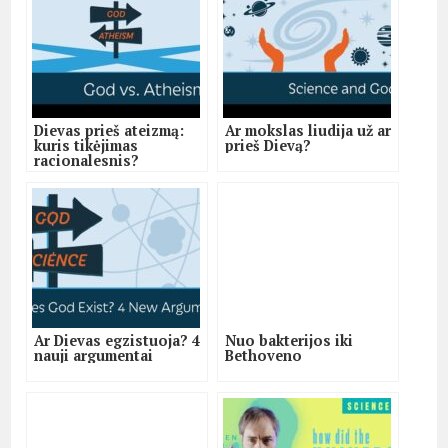
Dievas prieš ateizmą:
Ar mokslas liudija už ar
kuris tikėjimas
prieš Dievą?
racionalesnis?
Ar Dievas egzistuoja? 4
Nuo bakterijos iki
nauji argumentai
Bethoveno