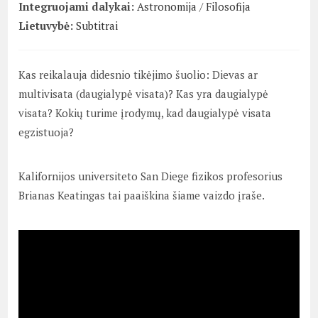
Integruojami dalykai:
Astronomija
/
Filosofija
Lietuvybė:
Subtitrai
Kas reikalauja didesnio tikėjimo šuolio: Dievas ar
multivisata (daugialypė visata)? Kas yra daugialypė
visata? Kokių turime įrodymų, kad daugialypė visata
egzistuoja?
Kalifornijos universiteto San Diege fizikos profesorius
Brianas Keatingas tai paaiškina šiame vaizdo įraše.