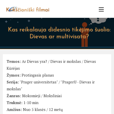
Skip
to
content
Kas reikalauja didesnio tikėjimo šuolio:
Dievas ar multivisata?
Temos:
Ar Dievas yra?
/
Dievas ir mokslas
/
Dievas
Kūrėjas
Žymos:
Protingasis planas
Serija:
"Prager universitetas"
/
"PragerU - Dievas ir
mokslas"
Žanras:
Mokomieji
/
Moksliniai
Trukmė:
1-10 min
Amžius:
Nuo 5 klasės / 12 metų