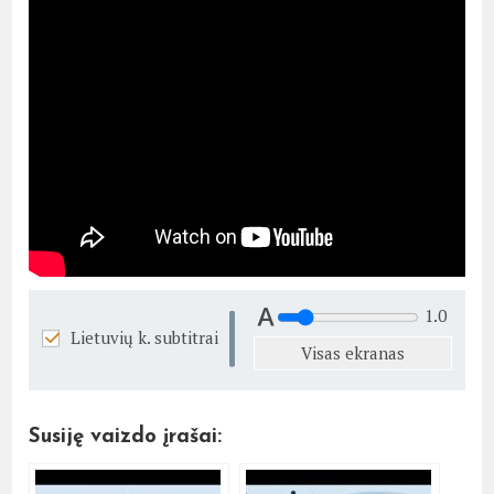
1.0
Lietuvių k. subtitrai
Visas ekranas
Susiję vaizdo įrašai: