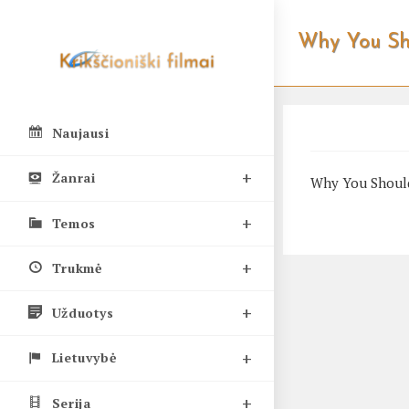
Skip
to
Why You Sho
content
Naujausi
Žanrai
Why You Should
Temos
Trukmė
Užduotys
Lietuvybė
Serija