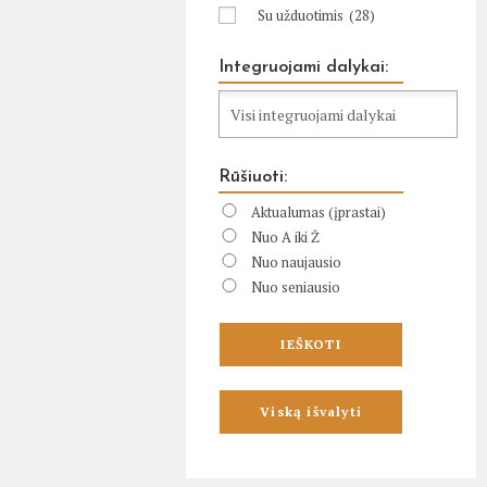
Su užduotimis
(28)
Integruojami dalykai:
Rūšiuoti:
Aktualumas (įprastai)
Nuo A iki Ž
Nuo naujausio
Nuo seniausio