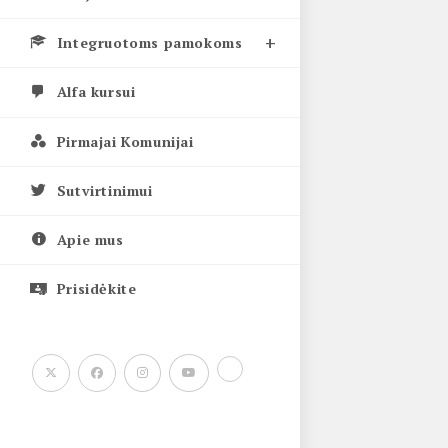
Integruotoms pamokoms
Alfa kursui
Pirmajai Komunijai
Sutvirtinimui
Apie mus
Prisidėkite