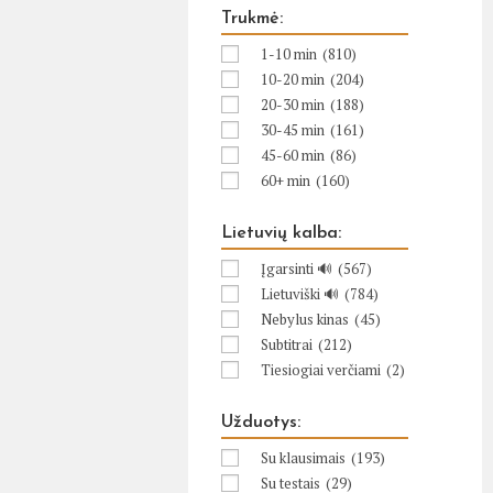
Trukmė:
1-10 min
(810)
10-20 min
(204)
20-30 min
(188)
30-45 min
(161)
45-60 min
(86)
60+ min
(160)
Lietuvių kalba:
Įgarsinti 🔊
(567)
Lietuviški 🔊
(784)
Nebylus kinas
(45)
Subtitrai
(212)
Tiesiogiai verčiami
(2)
Užduotys:
Su klausimais
(193)
Su testais
(29)