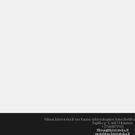
Filmai.kristoteka.lt yra Kauno arkivyskupijos katecheti
Papilio g. 5, 44275 Kaunas
+37060879703
filmai@kristoteka.lt
projektas.kristoteka.lt