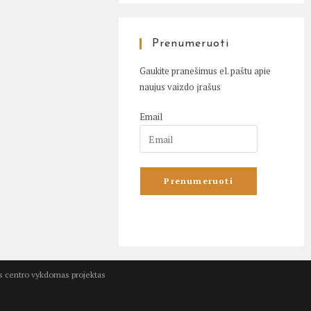
Prenumeruoti
Gaukite pranešimus el. paštu apie
naujus vaizdo įrašus
Email
kos centro vykdomas projektas