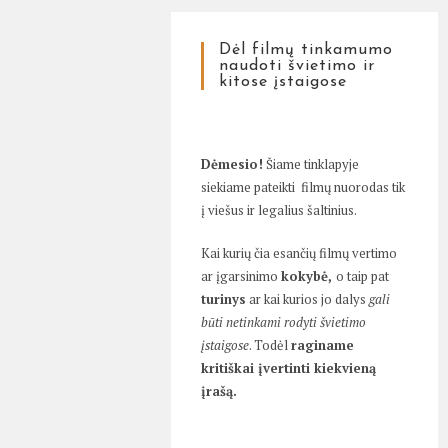
Dėl filmų tinkamumo
naudoti švietimo ir
kitose įstaigose
Dėmesio!
Šiame tinklapyje
siekiame pateikti filmų nuorodas tik
į viešus ir legalius šaltinius.
Kai kurių čia esančių filmų vertimo
ar įgarsinimo
kokybė,
o taip pat
turinys
ar kai kurios jo dalys
gali
būti netinkami rodyti švietimo
įstaigose
. Todėl
raginame
kritiškai įvertinti kiekvieną
įrašą.