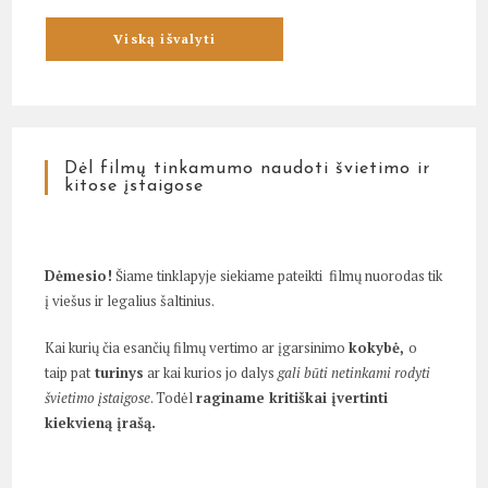
Dėl filmų tinkamumo naudoti švietimo ir
kitose įstaigose
Dėmesio!
Šiame tinklapyje siekiame pateikti filmų nuorodas tik
į viešus ir legalius šaltinius.
Kai kurių čia esančių filmų vertimo ar įgarsinimo
kokybė,
o
taip pat
turinys
ar kai kurios jo dalys
gali būti netinkami rodyti
švietimo įstaigose
. Todėl
raginame kritiškai įvertinti
kiekvieną įrašą.