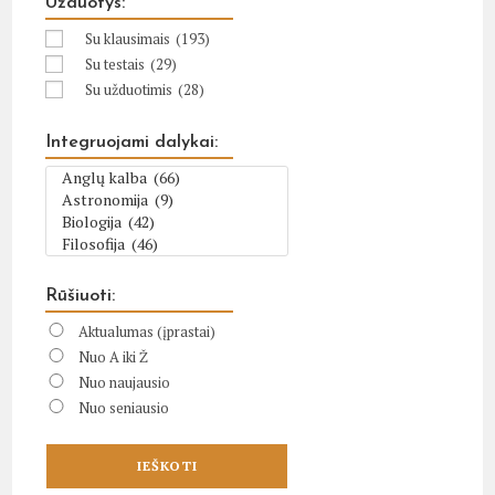
Užduotys:
Su klausimais
(193)
Su testais
(29)
Su užduotimis
(28)
Integruojami dalykai:
Rūšiuoti:
Aktualumas (įprastai)
Nuo A iki Ž
Nuo naujausio
Nuo seniausio