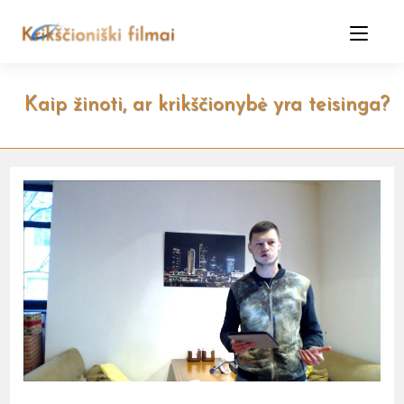
Skip
to
content
Kaip žinoti, ar krikščionybė yra teisinga?