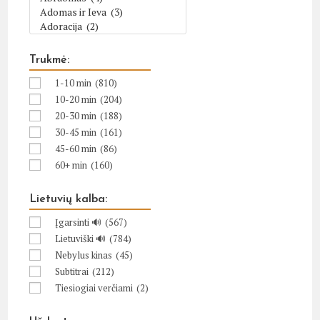
Trukmė:
1-10 min
(810)
10-20 min
(204)
20-30 min
(188)
30-45 min
(161)
45-60 min
(86)
60+ min
(160)
Lietuvių kalba:
Įgarsinti 🔊
(567)
Lietuviški 🔊
(784)
Nebylus kinas
(45)
Subtitrai
(212)
Tiesiogiai verčiami
(2)