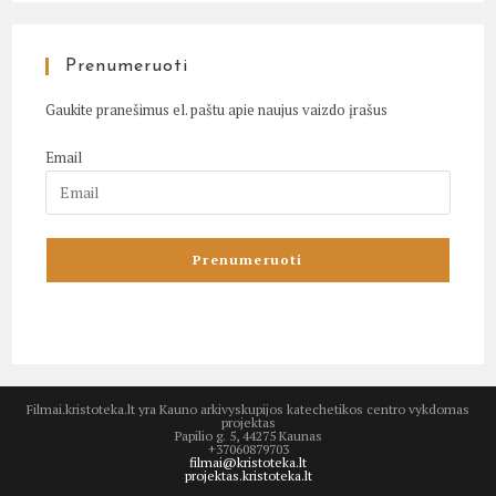
Prenumeruoti
Gaukite pranešimus el. paštu apie naujus vaizdo įrašus
Email
Filmai.kristoteka.lt yra Kauno arkivyskupijos katechetikos centro vykdomas
projektas
Papilio g. 5, 44275 Kaunas
+37060879703
filmai@kristoteka.lt
projektas.kristoteka.lt