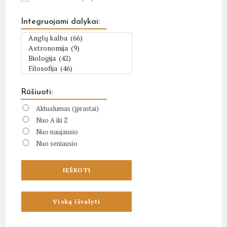
Integruojami dalykai:
Rūšiuoti:
Aktualumas (įprastai)
Nuo A iki Ž
Nuo naujausio
Nuo seniausio