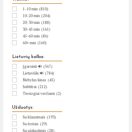
1-10 min
(810)
10-20 min
(204)
20-30 min
(188)
30-45 min
(161)
45-60 min
(86)
60+ min
(160)
Lietuvių kalba:
Įgarsinti 🔊
(567)
Lietuviški 🔊
(784)
Nebylus kinas
(45)
Subtitrai
(212)
Tiesiogiai verčiami
(2)
Užduotys:
Su klausimais
(193)
Su testais
(29)
Su užduotimis
(28)