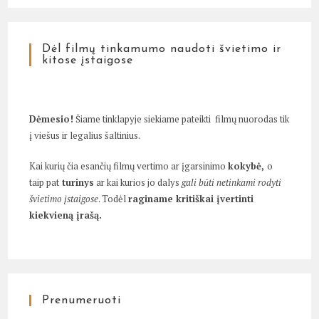
Dėl filmų tinkamumo naudoti švietimo ir
kitose įstaigose
Dėmesio!
Šiame tinklapyje siekiame pateikti filmų nuorodas tik
į viešus ir legalius šaltinius.
Kai kurių čia esančių filmų vertimo ar įgarsinimo
kokybė,
o
taip pat
turinys
ar kai kurios jo dalys
gali būti netinkami rodyti
švietimo įstaigose
. Todėl
raginame kritiškai įvertinti
kiekvieną įrašą.
Prenumeruoti