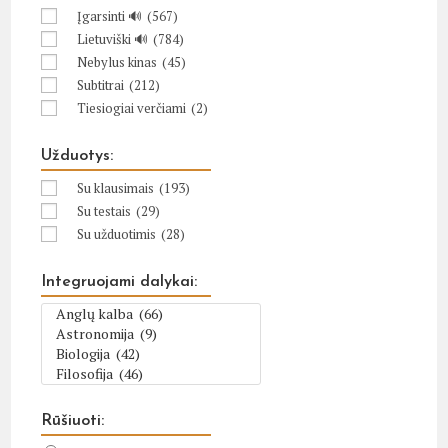
Įgarsinti 🔊
(567)
Lietuviški 🔊
(784)
Nebylus kinas
(45)
Subtitrai
(212)
Tiesiogiai verčiami
(2)
Užduotys:
Su klausimais
(193)
Su testais
(29)
Su užduotimis
(28)
Integruojami dalykai:
Rūšiuoti: