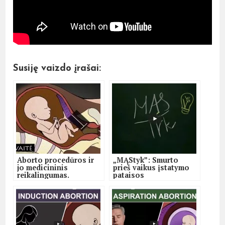
Susiję vaizdo įrašai:
Aborto procedūros ir
„MĄStyk”: Smurto
jo medicininis
prieš vaikus įstatymo
reikalingumas.
pataisos
Dokumentinis filmas