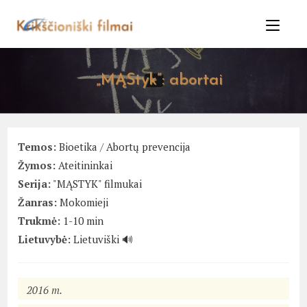
Skip
to
content
„MĄStyk”: abortai
Temos:
Bioetika
/
Abortų prevencija
Žymos:
Ateitininkai
Serija:
"MĄSTYK" filmukai
Žanras:
Mokomieji
Trukmė:
1-10 min
Lietuvybė:
Lietuviški 🔊
2016 m.