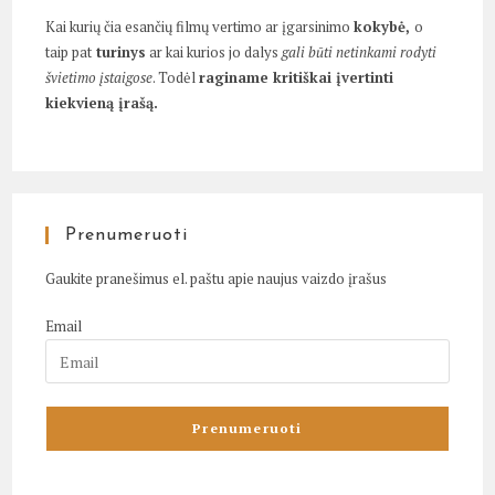
Kai kurių čia esančių filmų vertimo ar įgarsinimo
kokybė,
o
taip pat
turinys
ar kai kurios jo dalys
gali būti netinkami rodyti
švietimo įstaigose
. Todėl
raginame kritiškai įvertinti
kiekvieną įrašą.
Prenumeruoti
Gaukite pranešimus el. paštu apie naujus vaizdo įrašus
Email