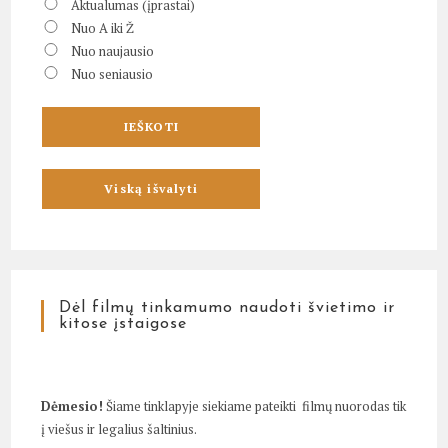
Aktualumas (įprastai)
Nuo A iki Ž
Nuo naujausio
Nuo seniausio
Dėl filmų tinkamumo naudoti švietimo ir
kitose įstaigose
Dėmesio!
Šiame tinklapyje siekiame pateikti filmų nuorodas tik
į viešus ir legalius šaltinius.