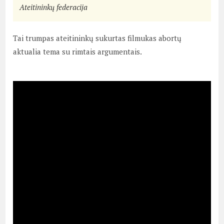
Ateitininkų federacija
Tai trumpas ateitininkų sukurtas filmukas abortų
aktualia tema su rimtais argumentais.