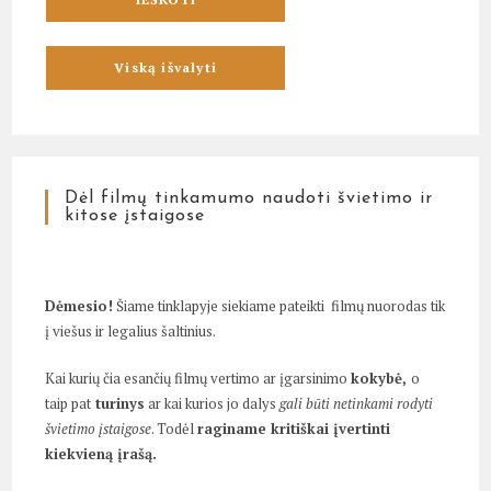
Dėl filmų tinkamumo naudoti švietimo ir
kitose įstaigose
Dėmesio!
Šiame tinklapyje siekiame pateikti filmų nuorodas tik
į viešus ir legalius šaltinius.
Kai kurių čia esančių filmų vertimo ar įgarsinimo
kokybė,
o
taip pat
turinys
ar kai kurios jo dalys
gali būti netinkami rodyti
švietimo įstaigose
. Todėl
raginame kritiškai įvertinti
kiekvieną įrašą.