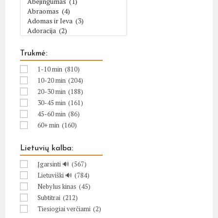
Trukmė:
1-10 min
(810)
10-20 min
(204)
20-30 min
(188)
30-45 min
(161)
45-60 min
(86)
60+ min
(160)
Lietuvių kalba:
Įgarsinti 🔊
(567)
Lietuviški 🔊
(784)
Nebylus kinas
(45)
Subtitrai
(212)
Tiesiogiai verčiami
(2)