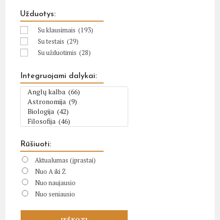
Užduotys:
Su klausimais
(193)
Su testais
(29)
Su užduotimis
(28)
Integruojami dalykai:
Rūšiuoti:
Aktualumas (įprastai)
Nuo A iki Ž
Nuo naujausio
Nuo seniausio