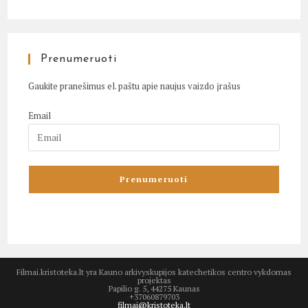
Prenumeruoti
Gaukite pranešimus el. paštu apie naujus vaizdo įrašus
Email
Filmai.kristoteka.lt yra Kauno arkivyskupijos katechetikos centro vykdomas
projektas
Papilio g. 5, 44275 Kaunas
+37060879703
filmai@kristoteka.lt