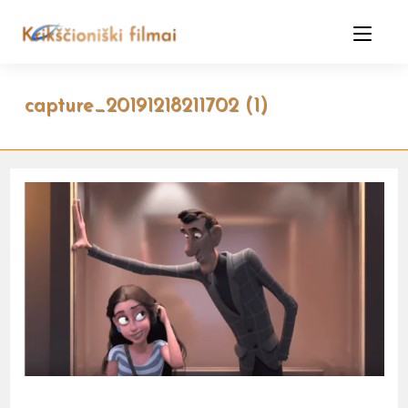
Skip
to
content
capture_20191218211702 (1)