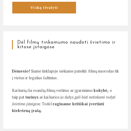
Dėl filmų tinkamumo naudoti švietimo ir
kitose įstaigose
Dėmesio!
Šiame tinklapyje siekiame pateikti filmų nuorodas tik
į viešus ir legalius šaltinius.
Kai kurių čia esančių filmų vertimo ar įgarsinimo
kokybė,
o
taip pat
turinys
ar kai kurios jo dalys
gali būti netinkami rodyti
švietimo įstaigose
. Todėl
raginame kritiškai įvertinti
kiekvieną įrašą.