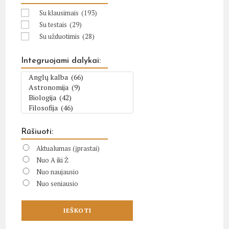
Su klausimais
(193)
Su testais
(29)
Su užduotimis
(28)
Integruojami dalykai:
Rūšiuoti:
Aktualumas (įprastai)
Nuo A iki Ž
Nuo naujausio
Nuo seniausio