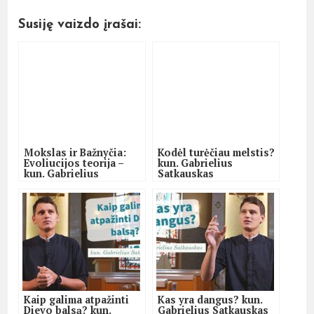
Susiję vaizdo įrašai:
Mokslas ir Bažnyčia:
Kodėl turėčiau melstis?
Evoliucijos teorija –
kun. Gabrielius
kun. Gabrielius
Satkauskas
Satkauskas
Kaip galima atpažinti
Kas yra dangus? kun.
Dievo balsą? kun.
Gabrielius Satkauskas