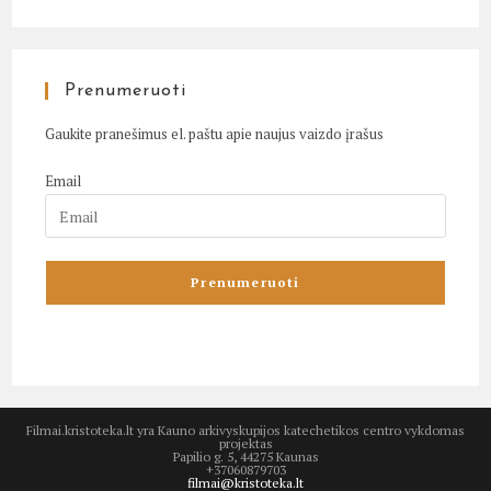
Prenumeruoti
Gaukite pranešimus el. paštu apie naujus vaizdo įrašus
Email
Filmai.kristoteka.lt yra Kauno arkivyskupijos katechetikos centro vykdomas
projektas
Papilio g. 5, 44275 Kaunas
+37060879703
filmai@kristoteka.lt