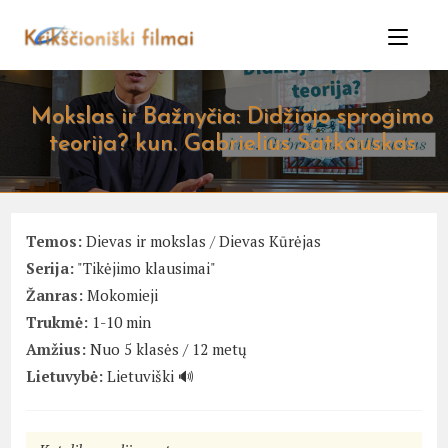
Skip
to
content
Mokslas ir Bažnyčia: Didžiojo sprogimo
teorija? kun. Gabrielius Satkauskas
Temos:
Dievas ir mokslas
/
Dievas Kūrėjas
Serija:
"Tikėjimo klausimai"
Žanras:
Mokomieji
Trukmė:
1-10 min
Amžius:
Nuo 5 klasės / 12 metų
Lietuvybė:
Lietuviški 🔊