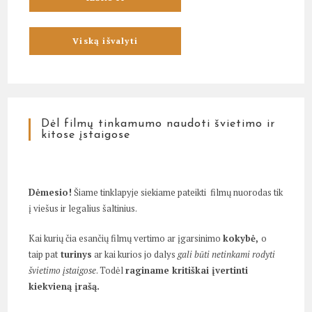
Dėl filmų tinkamumo naudoti švietimo ir
kitose įstaigose
Dėmesio!
Šiame tinklapyje siekiame pateikti filmų nuorodas tik
į viešus ir legalius šaltinius.
Kai kurių čia esančių filmų vertimo ar įgarsinimo
kokybė,
o
taip pat
turinys
ar kai kurios jo dalys
gali būti netinkami rodyti
švietimo įstaigose
. Todėl
raginame kritiškai įvertinti
kiekvieną įrašą.