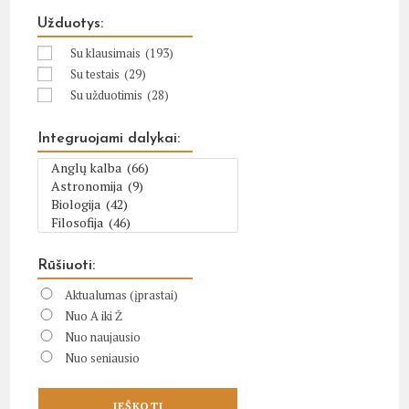
Užduotys:
Su klausimais
(193)
Su testais
(29)
Su užduotimis
(28)
Integruojami dalykai:
Rūšiuoti:
Aktualumas (įprastai)
Nuo A iki Ž
Nuo naujausio
Nuo seniausio