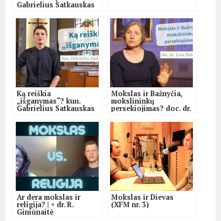
Gabrielius Satkauskas
Ką reiškia
Mokslas ir Bažnyčia,
„išganymas“? kun.
mokslininkų
Gabrielius Satkauskas
persekiojimas? doc. dr.
Lina Šulcienė
Ar dera mokslas ir
Mokslas ir Dievas
religija? | + dr. R.
(XFM nr. 3)
Giniūnaitė