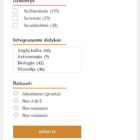
Užduotys:
Su klausimais
(193)
Su testais
(29)
Su užduotimis
(28)
Integruojami dalykai:
Rūšiuoti:
Aktualumas (įprastai)
Nuo A iki Ž
Nuo naujausio
Nuo seniausio