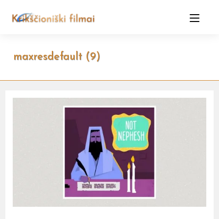
Skip
to
content
maxresdefault (9)