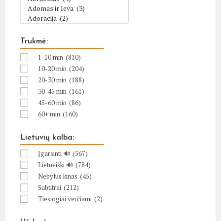
Trukmė:
1-10 min
(810)
10-20 min
(204)
20-30 min
(188)
30-45 min
(161)
45-60 min
(86)
60+ min
(160)
Lietuvių kalba:
Įgarsinti 🔊
(567)
Lietuviški 🔊
(784)
Nebylus kinas
(45)
Subtitrai
(212)
Tiesiogiai verčiami
(2)