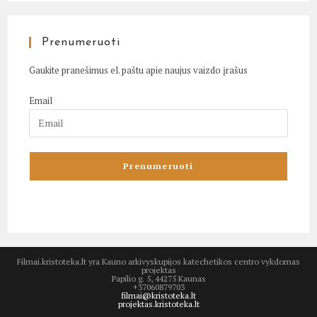
Prenumeruoti
Gaukite pranešimus el. paštu apie naujus vaizdo įrašus
Email
Filmai.kristoteka.lt yra Kauno arkivyskupijos katechetikos centro vykdomas
projektas
Papilio g. 5, 44275 Kaunas
+37060879703
filmai@kristoteka.lt
projektas.kristoteka.lt