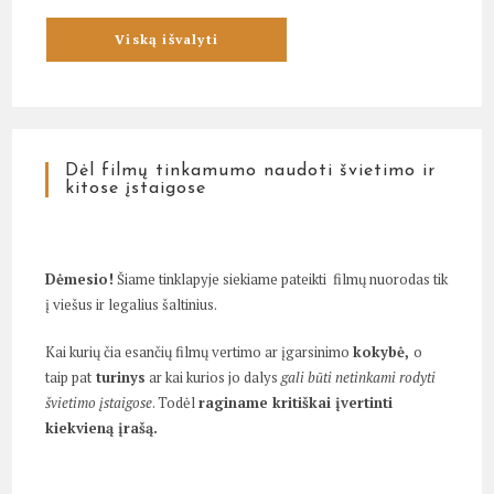
Dėl filmų tinkamumo naudoti švietimo ir
kitose įstaigose
Dėmesio!
Šiame tinklapyje siekiame pateikti filmų nuorodas tik
į viešus ir legalius šaltinius.
Kai kurių čia esančių filmų vertimo ar įgarsinimo
kokybė,
o
taip pat
turinys
ar kai kurios jo dalys
gali būti netinkami rodyti
švietimo įstaigose
. Todėl
raginame kritiškai įvertinti
kiekvieną įrašą.