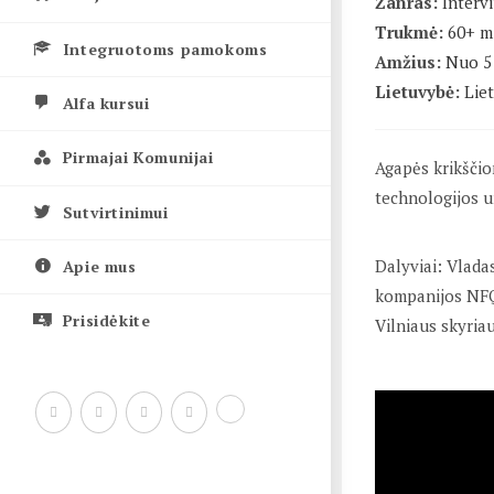
Žanras:
Interv
Trukmė:
60+ m
Integruotoms pamokoms
Amžius:
Nuo 5 
Lietuvybė:
Lie
Alfa kursui
Pirmajai Komunijai
Agapės krikšči
technologijos u
Sutvirtinimui
Dalyviai: Vlada
Apie mus
kompanijos NFQ 
Prisidėkite
Vilniaus skyriau