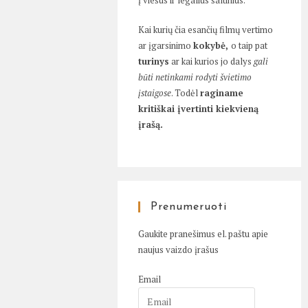
į viešus ir legalius šaltinius.
Kai kurių čia esančių filmų vertimo
ar įgarsinimo
kokybė,
o taip pat
turinys
ar kai kurios jo dalys
gali
būti netinkami rodyti švietimo
įstaigose
. Todėl
raginame
kritiškai įvertinti kiekvieną
įrašą.
Prenumeruoti
Gaukite pranešimus el. paštu apie
naujus vaizdo įrašus
Email