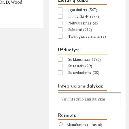
Lietuvių kalba:
 Dr. D. Wood
Įgarsinti 🔊
(567)
Lietuviški 🔊
(784)
Nebylus kinas
(45)
Subtitrai
(212)
Tiesiogiai verčiami
(2)
Užduotys:
Su klausimais
(193)
Su testais
(29)
Su užduotimis
(28)
Integruojami dalykai:
Rūšiuoti:
Aktualumas (įprastai)