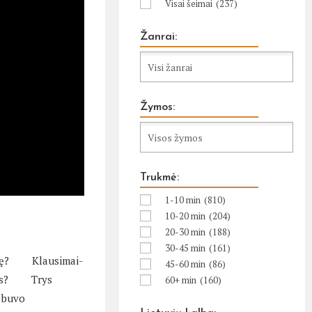
Visai šeimai
(237)
Žanrai:
Žymos:
Trukmė:
1-10 min
(810)
10-20 min
(204)
20-30 min
(188)
30-45 min
(161)
sę?
Klausimai-
45-60 min
(86)
s?
Trys
60+ min
(160)
s buvo