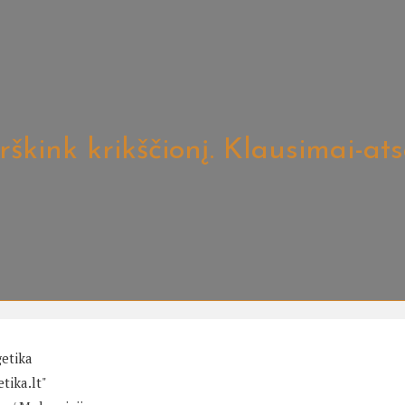
rškink krikščionį. Klausimai-a
etika
tika.lt"