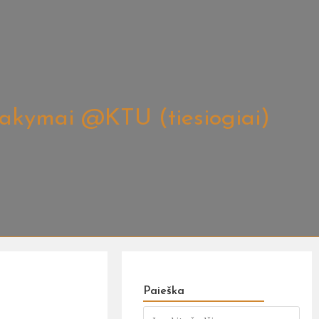
tsakymai @KTU (tiesiogiai)
Paieška