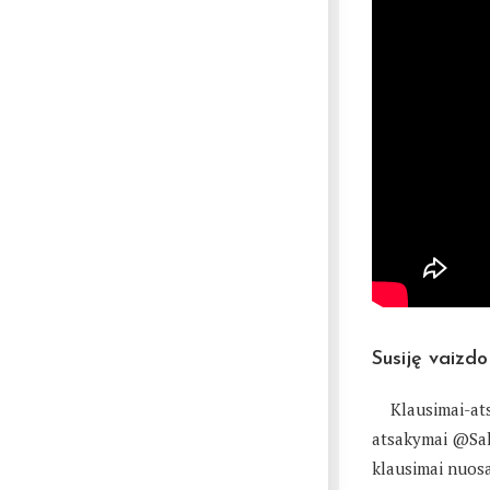
Susiję vaizdo
Klausimai-a
atsakymai @Sal
klausimai nuo