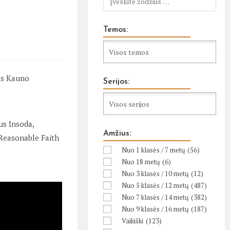
Temos:
as Kauno
Serijos:
us Insoda,
Amžius:
 Reasonable Faith
Nuo 1 klasės / 7 metų
(56)
Nuo 18 metų
(6)
Nuo 3 klasės / 10 metų
(12)
Nuo 5 klasės / 12 metų
(487)
Nuo 7 klasės / 14 metų
(382)
Nuo 9 klasės / 16 metų
(187)
Vaikiški
(123)