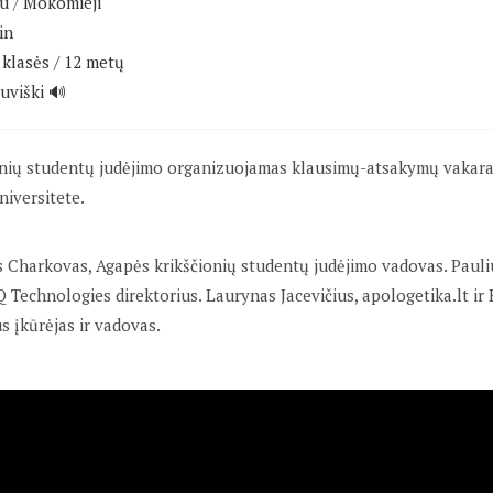
iu
/
Mokomieji
in
klasės / 12 metų
tuviški 🔊
onių studentų judėjimo organizuojamas klausimų-atsakymų vakar
niversitete.
s Charkovas, Agapės krikščionių studentų judėjimo vadovas. Pauli
Technologies direktorius. Laurynas Jacevičius, apologetika.lt ir
s įkūrėjas ir vadovas.