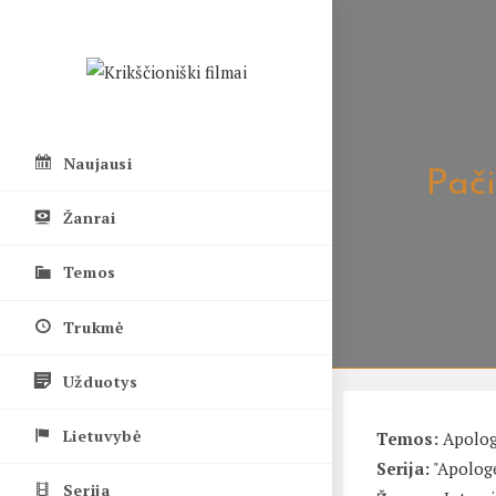
Skip
to
content
Naujausi
Pači
Žanrai
Temos
Trukmė
Užduotys
Lietuvybė
Temos:
Apolog
Serija:
"Apologe
Serija