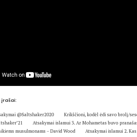
 įrašai:
tsakymai @Saltshaker2020
Krikščioni, kodėl ėdi savo brolį/se
tshaker’21
Atsakymai islamui 3. Ar Mohametas buvo pranaša
saikiems musulmonams – David Wood
Atsakymai islamui 2. Ka