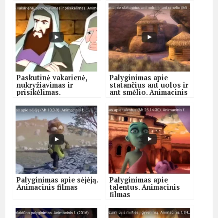
Paskutinė vakarienė,
Palyginimas apie
nukryžiavimas ir
statančius ant uolos ir
prisikėlimas.
ant smėlio. Animacinis
Animacinis filmas
filmas
Palyginimas apie sėjėją.
Palyginimas apie
Animacinis filmas
talentus. Animacinis
filmas