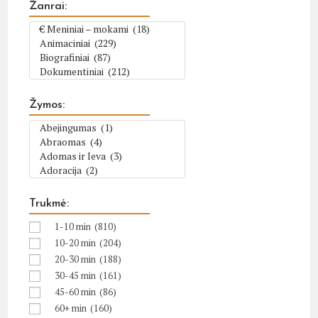
Žanrai:
Žymos:
Trukmė:
1-10 min
(810)
10-20 min
(204)
20-30 min
(188)
30-45 min
(161)
45-60 min
(86)
60+ min
(160)