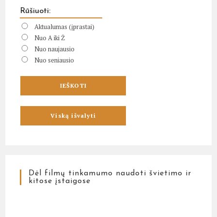
Rūšiuoti:
Aktualumas (įprastai)
Nuo A iki Ž
Nuo naujausio
Nuo seniausio
Dėl filmų tinkamumo naudoti švietimo ir
kitose įstaigose