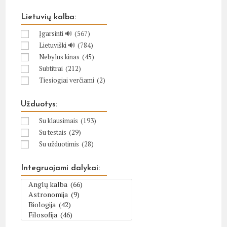
Lietuvių kalba:
Įgarsinti 🔊
(567)
Lietuviški 🔊
(784)
Nebylus kinas
(45)
Subtitrai
(212)
Tiesiogiai verčiami
(2)
Užduotys:
Su klausimais
(193)
Su testais
(29)
Su užduotimis
(28)
Integruojami dalykai: