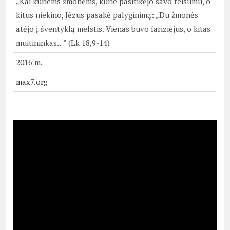
„Kai kuriems žmonėms, kurie pasitikėjo savo teisumu, o
kitus niekino, Jėzus pasakė palyginimą: „Du žmonės
atėjo į šventyklą melstis. Vienas buvo fariziejus, o kitas
muitininkas…” (Lk 18,9-14)
2016 m.
max7.org