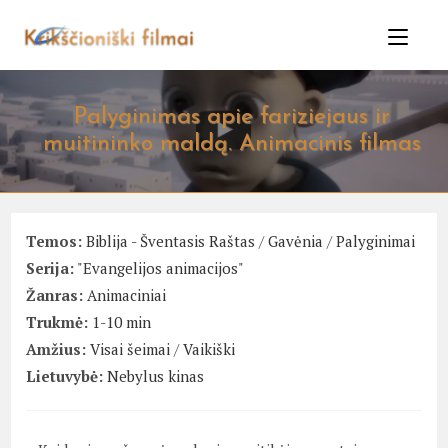
Skip
to
content
Palyginimas apie fariziejaus ir
muitininko maldą. Animacinis filmas
Temos:
Biblija - Šventasis Raštas
/
Gavėnia
/
Palyginimai
Serija:
"Evangelijos animacijos"
Žanras:
Animaciniai
Trukmė:
1-10 min
Amžius:
Visai šeimai
/
Vaikiški
Lietuvybė:
Nebylus kinas