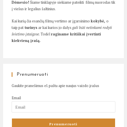
Dėmesio!
Šiame tinklapyje siekiame pateikti filmų nuorodas tik
į viešus ir legalius šaltinius.
Kai kurių čia esančių filmų vertimo ar įgarsinimo
kokybė,
o
taip pat
turinys
ar kai kurios jo dalys
gali būti netinkami rodyti
švietimo įstaigose
. Todėl
raginame kritiškai įvertinti
kiekvieną įrašą.
Prenumeruoti
Gaukite pranešimus el. paštu apie naujus vaizdo įrašus
Email