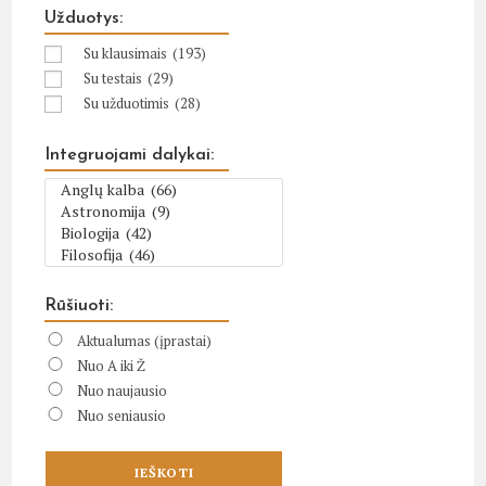
Užduotys:
Su klausimais
(193)
Su testais
(29)
Su užduotimis
(28)
Integruojami dalykai:
Rūšiuoti:
Aktualumas (įprastai)
Nuo A iki Ž
Nuo naujausio
Nuo seniausio