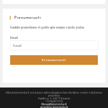
Prenumeruoti
Gaukite pranešimus el. paštu apie naujus vaizdo įrašus
Email
Filmai.kristoteka.lt yra Kauno arkivyskupijos katechetikos centro vykdomas
projektas
Papilio g. 5, 44275 Kaunas
+37060879703
filmai@kristoteka.lt
projektas.kristoteka.lt