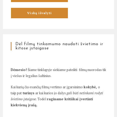
Dėl filmų tinkamumo naudoti švietimo ir
kitose įstaigose
Dėmesio!
Šiame tinklapyje siekiame pateikti filmų nuorodas tik
į viešus ir legalius šaltinius.
Kai kurių čia esančių filmų vertimo ar įgarsinimo
kokybė,
o
taip pat
turinys
ar kai kurios jo dalys
gali būti netinkami rodyti
švietimo įstaigose
. Todėl
raginame kritiškai įvertinti
kiekvieną įrašą.