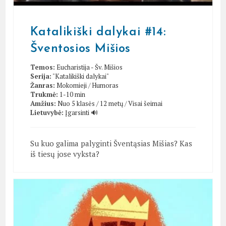
Katalikiški dalykai #14:
Šventosios Mišios
Temos:
Eucharistija - Šv. Mišios
Serija:
"Katalikiški dalykai"
Žanras:
Mokomieji
/
Humoras
Trukmė:
1-10 min
Amžius:
Nuo 5 klasės / 12 metų
/
Visai šeimai
Lietuvybė:
Įgarsinti 🔊
Su kuo galima palyginti Šventąsias Mišias? Kas
iš tiesų jose vyksta?