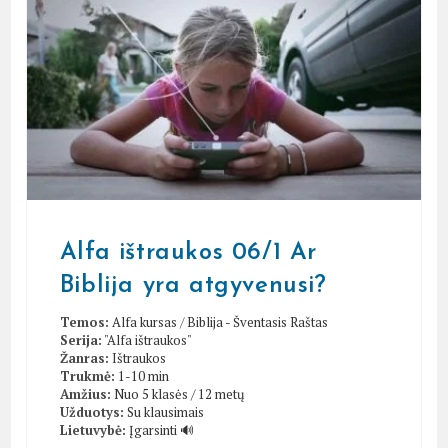
Alfa ištraukos 06/1 Ar
Biblija yra atgyvenusi?
Temos:
Alfa kursas
/
Biblija - Šventasis Raštas
Serija:
"Alfa ištraukos"
Žanras:
Ištraukos
Trukmė:
1-10 min
Amžius:
Nuo 5 klasės / 12 metų
Užduotys:
Su klausimais
Lietuvybė:
Įgarsinti 🔊