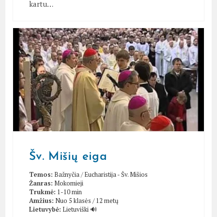
kartu…
Šv. Mišių eiga
Temos:
Bažnyčia
/
Eucharistija - Šv. Mišios
Žanras:
Mokomieji
Trukmė:
1-10 min
Amžius:
Nuo 5 klasės / 12 metų
Lietuvybė:
Lietuviški 🔊