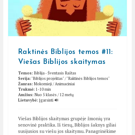
Raktinės Biblijos temos #11:
Viešas Biblijos skaitymas
Temos:
Biblija - Šventasis Raštas
Serija:
"Biblijos projektas"
/
"Raktinės Biblijos temos"
Žanras:
Mokomieji
/
Animaciniai
Trukmė:
1-10 min
Amžius:
Nuo 5 klasės / 12 metų
Lietuvybė:
Įgarsinti 🔊
Viešas Biblijos skaitymas grupėje žmonių yra
senovinė praktika. Iš tiesų, Biblijos šaknys giliai
susijusios su viešu jos skaitymu. Panagrinėkime