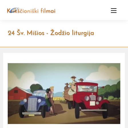
Skip
to
content
24 Šv. Mišios - Žodžio liturgija