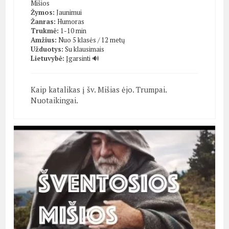
Mišios
Žymos:
Jaunimui
Žanras:
Humoras
Trukmė:
1-10 min
Amžius:
Nuo 5 klasės / 12 metų
Užduotys:
Su klausimais
Lietuvybė:
Įgarsinti 🔊
Kaip katalikas į šv. Mišias ėjo. Trumpai.
Nuotaikingai.