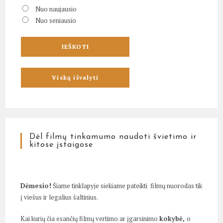
Nuo naujausio
Nuo seniausio
Dėl filmų tinkamumo naudoti švietimo ir
kitose įstaigose
Dėmesio!
Šiame tinklapyje siekiame pateikti filmų nuorodas tik
į viešus ir legalius šaltinius.
Kai kurių čia esančių filmų vertimo ar įgarsinimo
kokybė,
o