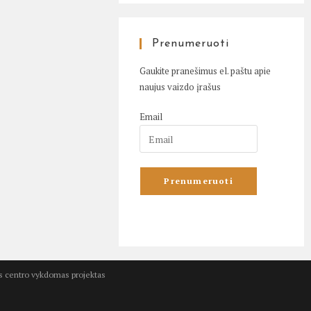
Prenumeruoti
Gaukite pranešimus el. paštu apie
naujus vaizdo įrašus
Email
kos centro vykdomas projektas