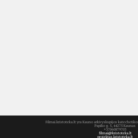
Filmai.kristoteka.lt yra Kauno arkivyskupijos katecheti
Papilio g. 5, 44275 Kaunas
+37060879703
filmai@kristoteka.lt
projektas.kristoteka.lt