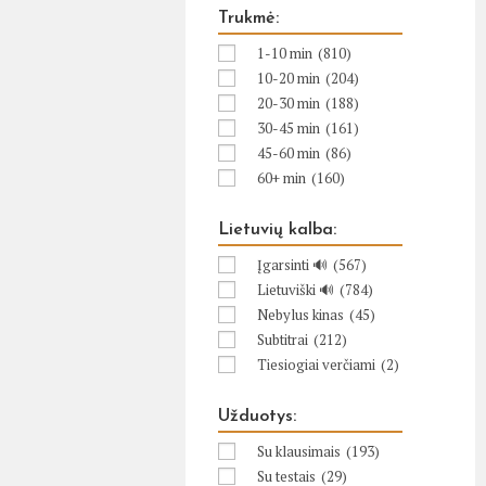
Trukmė:
1-10 min
(810)
10-20 min
(204)
20-30 min
(188)
30-45 min
(161)
45-60 min
(86)
60+ min
(160)
Lietuvių kalba:
Įgarsinti 🔊
(567)
Lietuviški 🔊
(784)
Nebylus kinas
(45)
Subtitrai
(212)
Tiesiogiai verčiami
(2)
Užduotys:
Su klausimais
(193)
Su testais
(29)