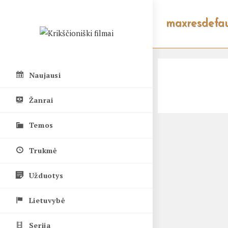
Skip
to
maxresdefau
content
Naujausi
Žanrai
Temos
Trukmė
Užduotys
Lietuvybė
Serija