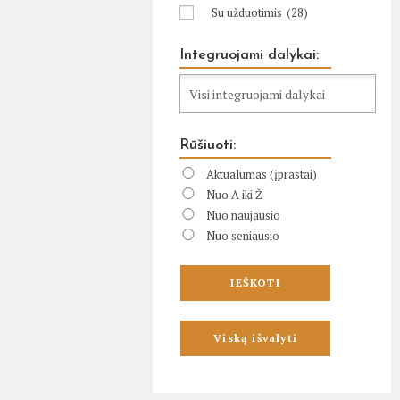
Su užduotimis
(28)
Integruojami dalykai:
Rūšiuoti:
Aktualumas (įprastai)
Nuo A iki Ž
Nuo naujausio
Nuo seniausio