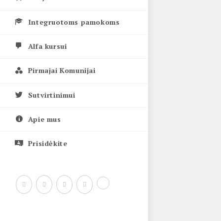
Integruotoms pamokoms
Alfa kursui
Pirmajai Komunijai
Sutvirtinimui
Apie mus
Prisidėkite