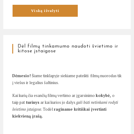
Dėl filmų tinkamumo naudoti švietimo ir
kitose įstaigose
Dėmesio!
Šiame tinklapyje siekiame pateikti filmų nuorodas tik
į viešus ir legalius šaltinius.
Kai kurių čia esančių filmų vertimo ar įgarsinimo
kokybė,
o
taip pat
turinys
ar kai kurios jo dalys
gali būti netinkami rodyti
švietimo įstaigose
. Todėl
raginame kritiškai įvertinti
kiekvieną įrašą.