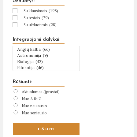
Užduotys:
Su klausimais
(193)
Su testais
(29)
Su užduotimis
(28)
Integruojami dalykai:
Rūšiuoti:
Aktualumas (įprastai)
Nuo A iki Ž
Nuo naujausio
Nuo seniausio