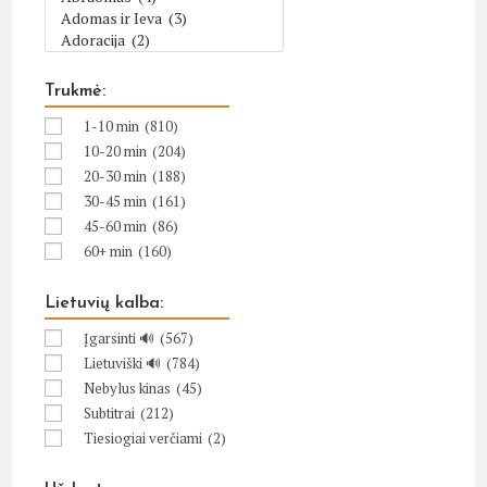
Trukmė:
1-10 min
(810)
10-20 min
(204)
20-30 min
(188)
30-45 min
(161)
45-60 min
(86)
60+ min
(160)
Lietuvių kalba:
Įgarsinti 🔊
(567)
Lietuviški 🔊
(784)
Nebylus kinas
(45)
Subtitrai
(212)
Tiesiogiai verčiami
(2)