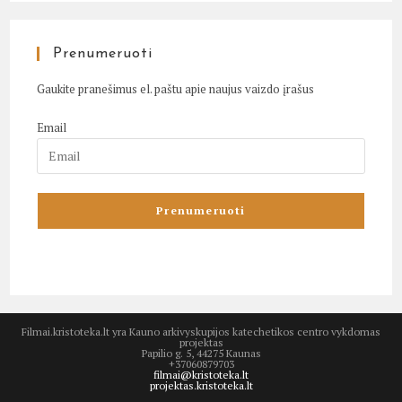
Prenumeruoti
Gaukite pranešimus el. paštu apie naujus vaizdo įrašus
Email
Filmai.kristoteka.lt yra Kauno arkivyskupijos katechetikos centro vykdomas
projektas
Papilio g. 5, 44275 Kaunas
+37060879703
filmai@kristoteka.lt
projektas.kristoteka.lt