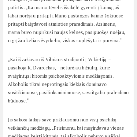
patirtis: „Kai mano tėvelis išsikėlė gyventi į kaimą, aš
labai norėjau pritapti. Mano pastangos kaimo šokiuose
pritapti baigdavosi atminties praradimais. Atsimenu,
mama buvo nupirkusi naujas kelnes, pasipuošęs nuėjau,
o grįžau keliais žvyrkeliu, viskas suplėšyta ir purvina.“
„Kai išvažiavau iš Vilniaus studijuoti į Vokietiją, –
pasakoja K. Dvareckas, – neturėjau bičiulių, kurie
svaigintųsi kitomis psichoaktyviomis medžiagomis.
Alkoholis tikrai neprotingais kiekiais dominavo
susitikimuose, pasilinksminimuose, savaitgalio praleidimo
būduose.“
Jis sakosi laikąs save priklausomu nuo visų psichiką
veikiančių medžiagų. „Prisimenu, kai mėgindavau vienas
medžiagas keisti kitomis, tai alkoholis nebuvo visiškai