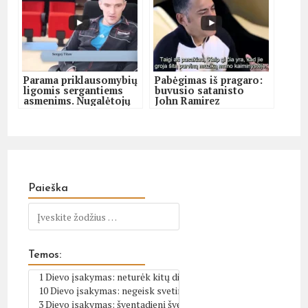
Parama priklausomybių
Pabėgimas iš pragaro:
ligomis sergantiems
buvusio satanisto
asmenims. Nugalėtojų
John Ramirez
akademija. Laida
liudijimas
„Arčiau mūsų”
Paieška
Temos: