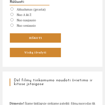
Rūšiuoti:
Aktualumas (įprastai)
Nuo A iki Ž
Nuo naujausio
Nuo seniausio
Dėl filmų tinkamumo naudoti švietimo ir
kitose įstaigose
Dėmesio!
Šiame tinklapyje siekiame pateikti filmų nuorodas tik