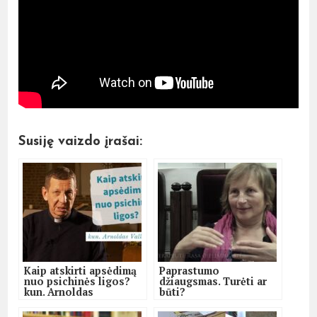
Susiję vaizdo įrašai:
Kaip atskirti apsėdimą
Paprastumo
nuo psichinės ligos?
džiaugsmas. Turėti ar
kun. Arnoldas
būti?
Valkauskas