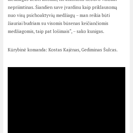
nepriimtinas. Šiandien save įvardinu kaip priklausomą
nuo visų psichoaktyvių medžiagų – man reikia būti
žiauriai budriam su visomis būsenas keičiančiomis
medžiagomis, taip pat lošimais“, – sako kunigas.
Kūrybinė komanda: Kostas Kajėnas, Gediminas Šulcas.