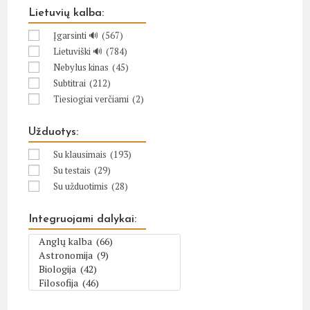
Lietuvių kalba:
Įgarsinti 🔊
(567)
Lietuviški 🔊
(784)
Nebylus kinas
(45)
Subtitrai
(212)
Tiesiogiai verčiami
(2)
Užduotys:
Su klausimais
(193)
Su testais
(29)
Su užduotimis
(28)
Integruojami dalykai: