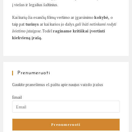
į viešus ir legalius šaltinius.
Kai kurių čia esančių filmų vertimo ar įgarsinimo
kokybė,
o
taip pat
turinys
ar kai kurios jo dalys
gali būti netinkami rodyti
švietimo įstaigose
. Todėl
raginame kritiškai įvertinti
kiekvieną įrašą.
Prenumeruoti
Gaukite pranešimus el. paštu apie naujus vaizdo įrašus
Email