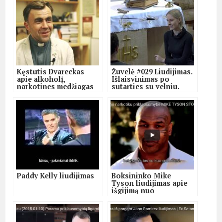
Kęstutis Dvareckas
Žuvelė #029 Liudijimas.
apie alkoholį,
Išlaisvinimas po
narkotines medžiagas
sutarties su velniu.
ir kitas
priklausomybes.
Paddy Kelly liudijimas
Boksininko Mike
Tyson liudijimas apie
išgijimą nuo
priklausomybės
alkoholiui ir
narkotikams