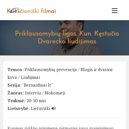
Skip
to
content
Priklausomybių ligos. Kun. Kęstučio
Dvarecko liudijimas
Temos:
Priklausomybių prevencija
/
Blogis ir dvasinė
kova
/
Liudijimai
Serija:
"Bernardinai lt"
Žanras:
Interviu
/
Mokomieji
Trukmė:
20-30 min
Lietuvybė:
Lietuviški 🔊
Kunigas ryškiai prisimena pirmąsias savo svaiginimosi