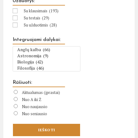
Užduotys:
Su klausimais
(193)
Su testais
(29)
Su užduotimis
(28)
Integruojami dalykai:
Rūšiuoti:
Aktualumas (įprastai)
Nuo A iki Ž
Nuo naujausio
Nuo seniausio