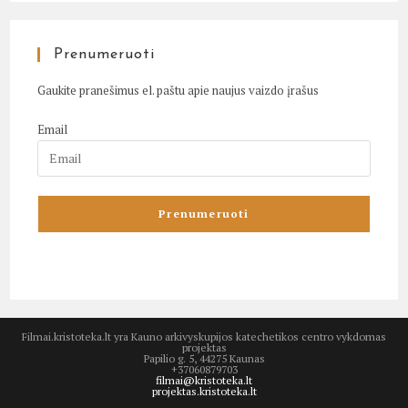
Prenumeruoti
Gaukite pranešimus el. paštu apie naujus vaizdo įrašus
Email
Filmai.kristoteka.lt yra Kauno arkivyskupijos katechetikos centro vykdomas
projektas
Papilio g. 5, 44275 Kaunas
+37060879703
filmai@kristoteka.lt
projektas.kristoteka.lt