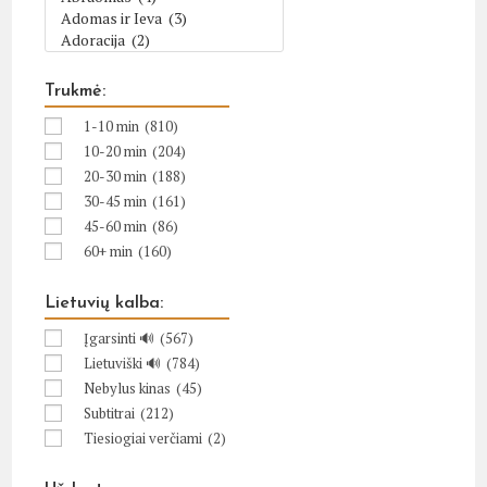
Trukmė:
1-10 min
(810)
10-20 min
(204)
20-30 min
(188)
30-45 min
(161)
45-60 min
(86)
60+ min
(160)
Lietuvių kalba:
Įgarsinti 🔊
(567)
Lietuviški 🔊
(784)
Nebylus kinas
(45)
Subtitrai
(212)
Tiesiogiai verčiami
(2)