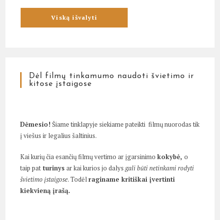
Dėl filmų tinkamumo naudoti švietimo ir
kitose įstaigose
Dėmesio!
Šiame tinklapyje siekiame pateikti filmų nuorodas tik
į viešus ir legalius šaltinius.
Kai kurių čia esančių filmų vertimo ar įgarsinimo
kokybė,
o
taip pat
turinys
ar kai kurios jo dalys
gali būti netinkami rodyti
švietimo įstaigose
. Todėl
raginame kritiškai įvertinti
kiekvieną įrašą.