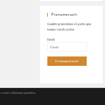
Prenumeruoti
Gaukite pranešimus el. paštu apie
naujus vaizdo įrašus
Email
kos centro vykdomas projektas