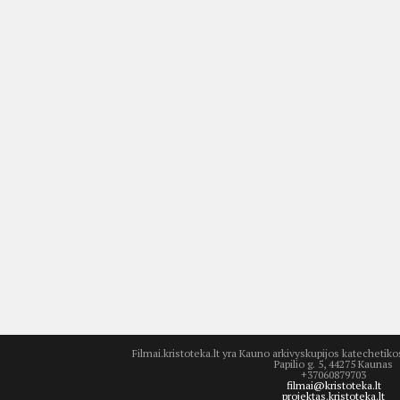
Filmai.kristoteka.lt yra Kauno arkivyskupijos katecheti
Papilio g. 5, 44275 Kaunas
+37060879703
filmai@kristoteka.lt
projektas.kristoteka.lt