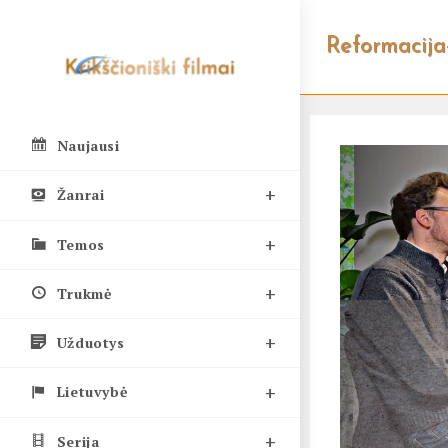
Skip
to
Reformacija-
content
Naujausi
Žanrai
Temos
Trukmė
Užduotys
Lietuvybė
Serija