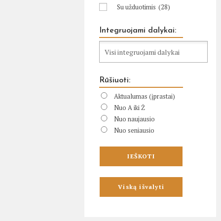
Su užduotimis
(28)
Integruojami dalykai:
Rūšiuoti:
Aktualumas (įprastai)
Nuo A iki Ž
Nuo naujausio
Nuo seniausio