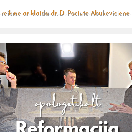
reikme-ar-klaida-dr.-D.-Pociute-Abukeviciene-ir