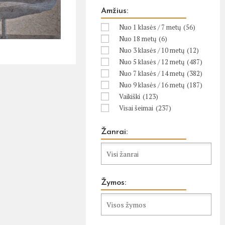
Amžius:
Nuo 1 klasės / 7 metų
(56)
Nuo 18 metų
(6)
Nuo 3 klasės / 10 metų
(12)
Nuo 5 klasės / 12 metų
(487)
Nuo 7 klasės / 14 metų
(382)
Nuo 9 klasės / 16 metų
(187)
Vaikiški
(123)
Visai šeimai
(237)
Žanrai:
Žymos: