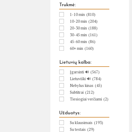
Trukmė:
1-10 min
(810)
10-20 min
(204)
20-30 min
(188)
30-45 min
(161)
45-60 min
(86)
60+ min
(160)
Lietuvių kalba:
Įgarsinti 🔊
(567)
Lietuviški 🔊
(784)
Nebylus kinas
(45)
Subtitrai
(212)
Tiesiogiai verčiami
(2)
Užduotys:
Su klausimais
(193)
Su testais
(29)