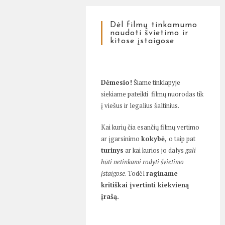
Dėl filmų tinkamumo
naudoti švietimo ir
kitose įstaigose
Dėmesio!
Šiame tinklapyje
siekiame pateikti filmų nuorodas tik
į viešus ir legalius šaltinius.
Kai kurių čia esančių filmų vertimo
ar įgarsinimo
kokybė,
o taip pat
turinys
ar kai kurios jo dalys
gali
būti netinkami rodyti švietimo
įstaigose
. Todėl
raginame
kritiškai įvertinti kiekvieną
įrašą.