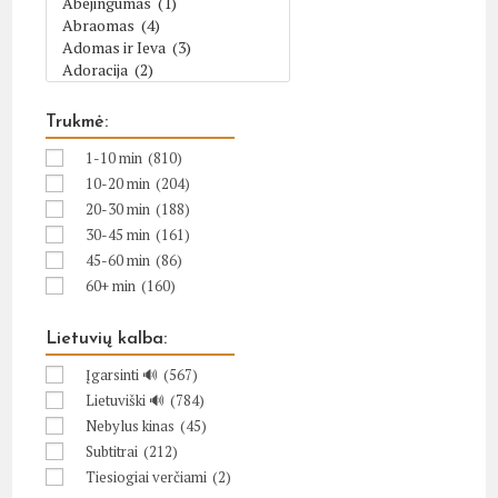
Trukmė:
1-10 min
(810)
10-20 min
(204)
20-30 min
(188)
30-45 min
(161)
45-60 min
(86)
60+ min
(160)
Lietuvių kalba:
Įgarsinti 🔊
(567)
Lietuviški 🔊
(784)
Nebylus kinas
(45)
Subtitrai
(212)
Tiesiogiai verčiami
(2)