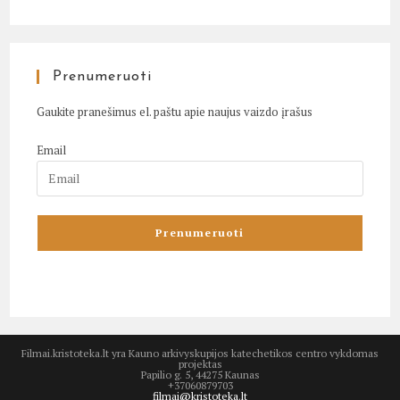
Prenumeruoti
Gaukite pranešimus el. paštu apie naujus vaizdo įrašus
Email
Filmai.kristoteka.lt yra Kauno arkivyskupijos katechetikos centro vykdomas
projektas
Papilio g. 5, 44275 Kaunas
+37060879703
filmai@kristoteka.lt