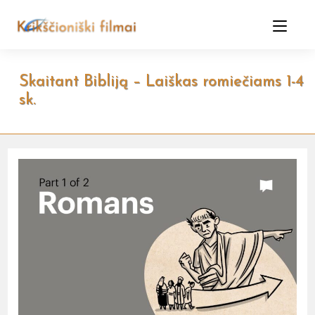
Skip
to
content
Skaitant Bibliją – Laiškas romiečiams 1-4
sk.