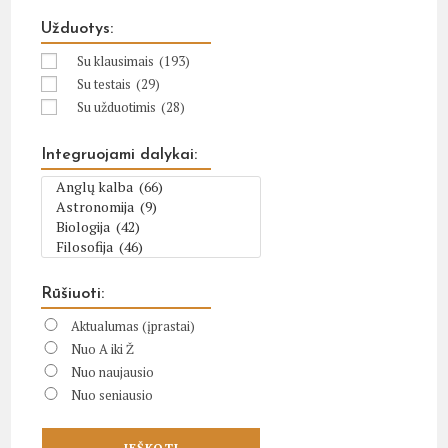
Užduotys:
Su klausimais
(193)
Su testais
(29)
Su užduotimis
(28)
Integruojami dalykai:
Rūšiuoti:
Aktualumas (įprastai)
Nuo A iki Ž
Nuo naujausio
Nuo seniausio