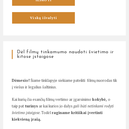
Dėl filmų tinkamumo naudoti švietimo ir
kitose įstaigose
Dėmesio!
Šiame tinklapyje siekiame pateikti filmų nuorodas tik
į viešus ir legalius šaltinius.
Kai kurių čia esančių filmų vertimo ar įgarsinimo
kokybė,
o
taip pat
turinys
ar kai kurios jo dalys
gali būti netinkami rodyti
švietimo įstaigose
. Todėl
raginame kritiškai įvertinti
kiekvieną įrašą.